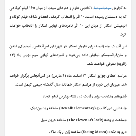
به گزارش
سینماسینما
، آکادمی علوم و هنرهای سینما از میان ۱۶۵ فیلم کوتاهی
که به دستشان رسیده است، ۱۰ اثر را انتخاب کردند. اعضای شاخه فیلم‌ کوتاه و
انیمیشن اسکار از میان این ۱۰ اثر نامزدهای نهایی اسکار را انتخاب خواهند
کرد.
این آثار در ماه ژانویه برای داوران اسکار در شهرهای لس‌آنجلس، نیویورک، لندن
و سان‌فرانسیسکو نمایش داده می‌شود و نامزدهای نهایی سوم بهمن ماه (۲۳
ژانویه) معرفی خواهند شد.
مراسم اعطای جوایز اسکار ۱۳ اسفند ماه (۴ مارس) در لس‌آنجلس برگزار خواهد
شد. میزبان این دوره از مراسم اسکار همانند سال گذشته جیمی کیمل است.
فیلم‌های منتخب برای رقابت در رشته بهترین فیلم کوتاه
«ابتدایی دی‌کالب» (DeKalb Elementary) ساخته رید ون‌دیک
«ساعت یازده» (The Eleven O’Clock) ساخته درین سیل
«رو به مکه» (Facing Mecca) ساخته ژان اریک ماک