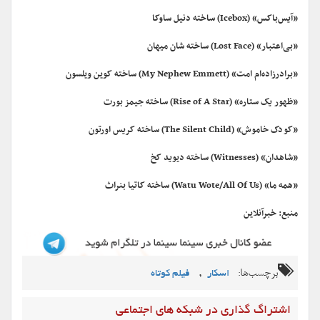
«آیس‌باکس» (Icebox) ساخته دنیل ساوکا
«بی‌اعتبار» (Lost Face) ساخته شان میهان
«برادرزاده‌ام امت» (My Nephew Emmett) ساخته کوین ویلسون
«ظهور یک ستاره» (Rise of A Star) ساخته جیمز بورت
«کودک خاموش» (The Silent Child)‌ ساخته کریس اورتون
«شاهدان» (Witnesses) ساخته دیوید کخ
«همه ما» (Watu Wote/All Of Us) ساخته کاتیا بنراث
منبع: خبرآنلاین
برچسب‌ها:
,
اسکار
فیلم کوتاه
اشتراگ گذاری در شبکه های اجتماعی