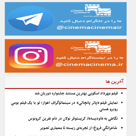
آخرین ها
فیلم مهرداد اسکویی بهترین مستند جشنواره دوربان شد
نمایش فیلم «پاتر پانچالی» در سینماتوگراف اهواز؛ تو با یک فیلم بومی
روبرو هستی
نگاهی به «اودیسه»/ کریستوفر نولان در دام نفرین کرونوس
شاعرانگیِ فروغ؛ از تجربه‌ی زیسته تا معماری تصویر