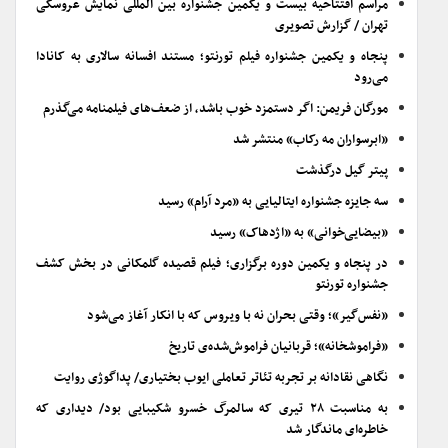
مراسم افتتاحیه بیست و یکمین جشنواره بین المللی نمایش عروسکی
تهران / گزارش تصویری
پنجاه و یکمین جشنواره فیلم تورنتو؛ مستند افسانه سالاری به کانادا
می‌رود
مورگان فریمن: اگر دستمزد خوب باشد، از ضعف‌های فیلمنامه می‌گذرم
«ابرسواران مه رکاب» منتشر شد
پیتر گیل درگذشت
سه جایزه جشنواره ایتالیایی به «مرد آرام» رسید
«بیضایی‌خوانی» به «اژدهاک» رسید
در پنجاه و یکمین دوره برگزاری؛ فیلم قصیده گلمکانی در بخش کشف
جشنواره تورنتو
«نفس‌گیر»؛ وقتی بحران نه با ویروس که با انکار آغاز می‌شود
«فراموشخانه»؛ قربانیان فراموش‌شده‌ی تاریخ
نگاهی نقادانه بر تجربه تئاتر تعاملی ایوب بختیاری/ پداگوژی روایت
به مناسبت ۲۸ تیری که سالمرگ خسرو شکیبایی بود/ دیداری که
خاطره‌ای ماندگار شد