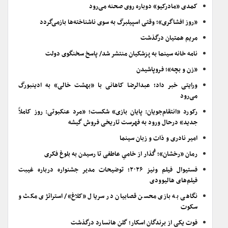
کمدی «مادرکیو» دوباره روی صحنه می‌رود
«روز افشاگری»؛ وقتی اسپیلبرگ به سوی ناشناخته‌ها بازمی‌گردد
مریم همتیان درگذشت
نامه خانه سینما به پزشکیان منتشر شد/ پاسخ سخنگوی دولت
«زن و بچه»؛ فروپاشیدن
ورایتی خبر داد؛ عبدالرضا کاهانی با «بهشت خالی» به ادینبورگ
می‌رود
رکورد «انتقام‌جویان: پایان بازی» شکست؛ «مرد عنکبوتی: روز کاملاً
جدید» درحال ورود به فهرست تاریخی فروش گیشه
امیر نادری و ذات و زبان سینما
رمان «رخشان»؛ گُذار از خامیِ عاطفی تا رسیدن به بلوغ فکری
فستیوال فیلم ونیز ۲۰۲۶؛ توضیحات مدیر جشنواره درباره غیبت
فیلم‌های هالیوودی
نگاهی به بازی محسن قصابیان در سریال «کلاغ»/ استراتژی مکث و
سکوت
فوت یکی از برندگان اسکار؛ گلن هانسارد درگذشت