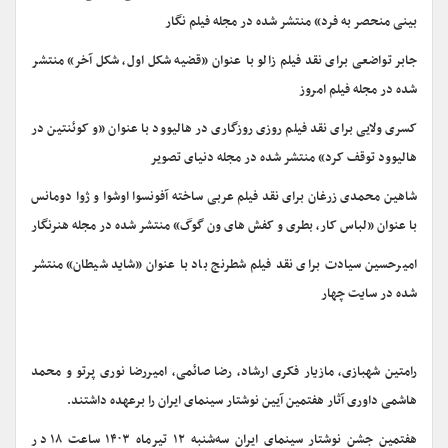
بینی منحصر به فرد» منتشر شده در مجله فیلم نگار
جابر تواضعی برای نقد فیلم زالو با عنوان «قضیه شکل اول، شکل آخر» منتشر
شده در مجله فیلم امروز
کسری ولایی برای نقد فیلم روزی روزگاری در هالیوود با عنوان «و کوئنتین در
هالیوود توقف کرد» منتشر شده در مجله دنیای تصویر
شاهین محمدی زرغان برای نقد فیلم عربی ساخته آفونسوا اوشوا و ژوا دومانس
با عنوان «لباس کار، بطری و کفش های ون گوگ» منتشر شده در مجله هنرنگار
امیرحسین سیادت برای نقد فیلم شطرنج باد با عنوان «شاید شیطان» منتشر
شده در سایت چهار
رامتین شهبازی، مازیار فکری ارشاد، رضا صائمی، امیررضا نوری پرتو و محمد
هاشمی داوری آثار هفتمین آیین نوشتار سینمای ایران را برعهده داشتند.
هفتمین جشن نوشتار سینمای ایران سه‌شنبه ۱۲ تیرماه ۱۴۰۳ ساعت ۱۸ در