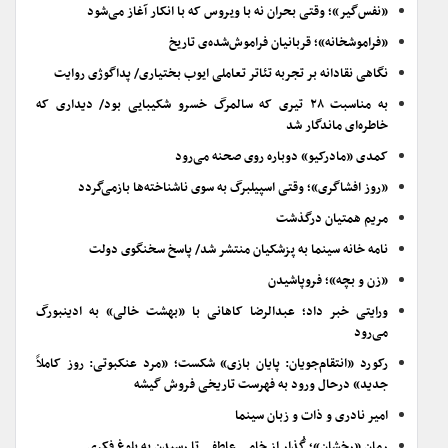
«نفس‌گیر»؛ وقتی بحران نه با ویروس که با انکار آغاز می‌شود
«فراموشخانه»؛ قربانیان فراموش‌شده‌ی تاریخ
نگاهی نقادانه بر تجربه تئاتر تعاملی ایوب بختیاری/ پداگوژی روایت
به مناسبت ۲۸ تیری که سالمرگ خسرو شکیبایی بود/ دیداری که
خاطره‌ای ماندگار شد
کمدی «مادرکیو» دوباره روی صحنه می‌رود
«روز افشاگری»؛ وقتی اسپیلبرگ به سوی ناشناخته‌ها بازمی‌گردد
مریم همتیان درگذشت
نامه خانه سینما به پزشکیان منتشر شد/ پاسخ سخنگوی دولت
«زن و بچه»؛ فروپاشیدن
ورایتی خبر داد؛ عبدالرضا کاهانی با «بهشت خالی» به ادینبورگ
می‌رود
رکورد «انتقام‌جویان: پایان بازی» شکست؛ «مرد عنکبوتی: روز کاملاً
جدید» درحال ورود به فهرست تاریخی فروش گیشه
امیر نادری و ذات و زبان سینما
رمان «رخشان»؛ گُذار از خامیِ عاطفی تا رسیدن به بلوغ فکری