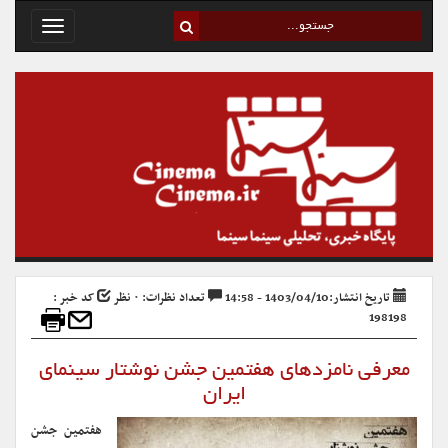
Toggle
avigation
تاریخ انتشار:1403/04/10 - 14:58
تعداد نظرات: ۰ نظر
کد خبر :
198198
معرفی نامزدهای هفتمین جشن نوشتار سینمای
ایران
هفتمین جشن