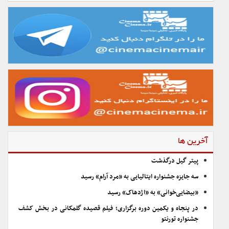
آخرین ها
پیتر گیل درگذشت
سه جایزه جشنواره ایتالیایی به «مرد آرام» رسید
«بیضایی‌خوانی» به «اژدهاک» رسید
در پنجاه و یکمین دوره برگزاری؛ فیلم قصیده گلمکانی در بخش کشف
جشنواره تورنتو