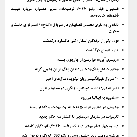
فستیوال فیلم ونیز ۲۰۲۶؛ توضیحات مدیر جشنواره درباره غیبت
فیلم‌های هالیوودی
نگاهی به بازی محسن قصابیان در سریال «کلاغ»/ استراتژی مکث و
سکوت
فوت یکی از برندگان اسکار؛ گلن هانسارد درگذشت
کاوه کاویان درگذشت
«روسری آبی»؛ فرا رفتن از چارچوب بسته
«جای دندان پلنگ»؛ جای دندان پلنگ بر تن زخمی گربه
۲۰ سریال غیرانگلیسی‌زبان برگزیده سال‌های اخیر
اکبر عبدی؛ پدیده کم‌نظیر بازیگری در سینمای ایران
«سامی» به ایتالیا می‌رود
«غروب در دیاری غریب» به خانه اردیبهشت اودلاجان رسید
تغییرات در سازمان سینمایی با انتشار سه حکم جدید
درباره چهار فیلم موفق در باکس آفیس ۲۰۲۶/ نابودگران کلیشه
مرضیه برومند دبیر جشنواره سی و یکم تئاتر کودک و نوجوان شد