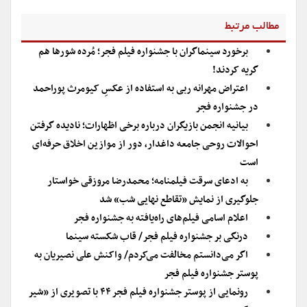
مطالب مرتبط
برخورد سینماگران با جشنواره فیلم فجر؛ مُرده شورها هم
گریه کردند!
اعتراض مهرانه ربی به استفاده از عکسِ کیومرث پوراحمد
در جشنواره فجر
بیانیه انجمن بازیگران درباره برخی اظهارات؛ نادیده گرفتن
احوالات روحی جامعه داغدار، دور از موازین اخلاق حرفه‌ای
است
به ادعای سرقت فیلمنامه؛ محمدرضا مروزقی خواستار
جلوگیری از نمایش «تقاطع نهایی شب» شد
اعلام اسامی فیلم‌های راه‌یافته به جشنواره فجر
درنگی بر جشنواره فیلم فجر/ قاب شکسته سینما
اگر می‌دانستم مخالفت می‌کردم/ واکنش علی نصیریان به
پوستر جشنواره فیلم فجر
رونمایی از پوستر جشنواره فیلم فجر ۴۴ با تصویری از «شیر