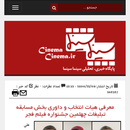
Toggle
avigation
تاریخ انتشار:1400/11/09 - 21:25
تعداد نظرات: ۰ نظر
کد خبر :
168587
معرفی هیات انتخاب و داوری بخش مسابقه
تبلیغات چهلمین جشنواره فیلم فجر
علی