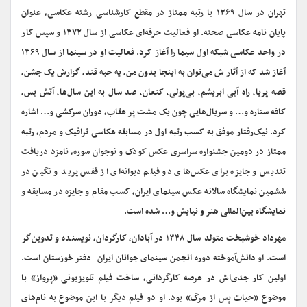
تهران در سال ۱۳۶۹ با رتبه ممتاز در مقطع کارشناسی رشته عکاسی، عنوان
پایان نامه عکاسی صحنه. او فعالیت حرفه‌ای عکاسی از سال ۱۳۷۲ و سپس کار
در واحد عکاسی شبکه اول سیما را آغاز کرد. فعالیت او در سینما از سال ۱۳۶۹
آغاز شد که از آثار ش می‌توان به اینجا بدون من، یه حبه قند، گزارش یک جشن،
قصه پریا، راه آبی ابریشم، بی‌پولی، کنعان، صد سال به این سال‌ها،‌ آتش بس،
کافه ستاره و… و سریال‌هایی چون یک مشت پر عقاب، دوران سرکشی و… اشاره
کرد. نیک‌رفتار موفق به کسب رتبه اول در مسابقه عکاسی ترافیک و مردم، رتبه
ممتاز در دومین جشنواره سراسری عکس کودک و نوجوان سوره، نامزد دریافت
تندیس و جایزه برای عکس‌های دو فیلم دیوانه‌ای از قفس پرید و نگین در
ششمین نمایشگاه سالانه عکس سینمای ایران، کسب مقام و جایزه در مسابقه و
نمایشگاه بین‌المللی هنر و نیایش و… شده است.
مهرداد خوشبخت متولد سال ۱۳۴۸ در آبادان، کارگردان، نویسنده و تدوین‌گر
است. او دانش‌آموخته دوره انجمن سینمای جوانان ایران- دفتر خوزستان است.
اولین کار جدی‌اش در عرصه کارگردانی، ساخت فیلم تلویزیونی «پرواز» با
موضوع «حیات پس از مرگ» بود. او دو فیلم دیگر با این موضوع به نام‌های