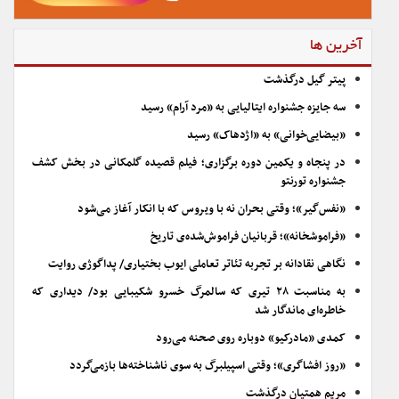
آخرین ها
پیتر گیل درگذشت
سه جایزه جشنواره ایتالیایی به «مرد آرام» رسید
«بیضایی‌خوانی» به «اژدهاک» رسید
در پنجاه و یکمین دوره برگزاری؛ فیلم قصیده گلمکانی در بخش کشف
جشنواره تورنتو
«نفس‌گیر»؛ وقتی بحران نه با ویروس که با انکار آغاز می‌شود
«فراموشخانه»؛ قربانیان فراموش‌شده‌ی تاریخ
نگاهی نقادانه بر تجربه تئاتر تعاملی ایوب بختیاری/ پداگوژی روایت
به مناسبت ۲۸ تیری که سالمرگ خسرو شکیبایی بود/ دیداری که
خاطره‌ای ماندگار شد
کمدی «مادرکیو» دوباره روی صحنه می‌رود
«روز افشاگری»؛ وقتی اسپیلبرگ به سوی ناشناخته‌ها بازمی‌گردد
مریم همتیان درگذشت