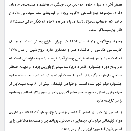
«سفر آخر» و «پل» جلوی دوربین برد. «پیگرد»، «خشم و قضاوت»، «رویای
آخر»، مجموعه پنج قسمتی «گروه ویژه» و فیلم‌های بلند سینمایی «آبادان
یازده۶۰»، «عقاب صحرا»، «صدای پای من» و «جای او دیگر خالی نیست» از
آثار این سینماگر است.
محمد روح‌الامین متولد سال ۱۳۵۴ در تهران، طراح پوستر است. او مدرک
کارشناسی عکاسی از دانشگاه هنر و معماری دارد. روح‌الامین از سال ۱۳۷۸
فعالیت خود را در زمینه طراحی پوستر آغاز کرده و از جمله طراحانی است که
در پنج دوره جشنواره، نامزد دریافت سیمرغ بلورین بوده و دیپلم افتخار
طراحی نامواره (لوگو) را از فجر به دست آورده و در دو دوره نیز برنده جایزه
جشنواره فیلم شهر شده است. او طراحی تبلیغات بیش از ۸۰ فیلم سینمایی از
جمله متری شیش و نیم، سرخپوست، لاتاری، ماجرای نیمروز۲، شعله‌ور، مصادره
را در کارنامه دارد.
بر اساس این خبر، بر اساس گاهشمار جشنواره چهلم، هیٲت انتخاب و داوری
مواد تبلیغاتی فیلم‌های سینمایی (داستانی، پویانمایی و مستند) متقاضی را بر
اساس آئین‌نامه مورد ارزیابی قرار می‌دهند.