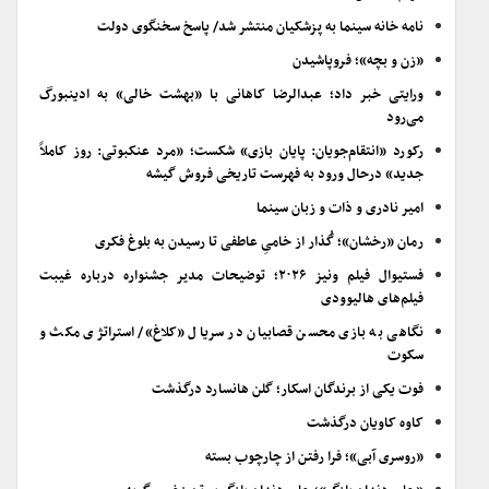
نامه خانه سینما به پزشکیان منتشر شد/ پاسخ سخنگوی دولت
«زن و بچه»؛ فروپاشیدن
ورایتی خبر داد؛ عبدالرضا کاهانی با «بهشت خالی» به ادینبورگ
می‌رود
رکورد «انتقام‌جویان: پایان بازی» شکست؛ «مرد عنکبوتی: روز کاملاً
جدید» درحال ورود به فهرست تاریخی فروش گیشه
امیر نادری و ذات و زبان سینما
رمان «رخشان»؛ گُذار از خامیِ عاطفی تا رسیدن به بلوغ فکری
فستیوال فیلم ونیز ۲۰۲۶؛ توضیحات مدیر جشنواره درباره غیبت
فیلم‌های هالیوودی
نگاهی به بازی محسن قصابیان در سریال «کلاغ»/ استراتژی مکث و
سکوت
فوت یکی از برندگان اسکار؛ گلن هانسارد درگذشت
کاوه کاویان درگذشت
«روسری آبی»؛ فرا رفتن از چارچوب بسته