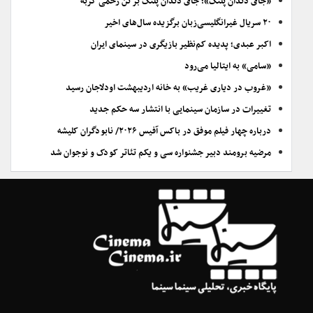
«جای دندان پلنگ»؛ جای دندان پلنگ بر تن زخمی گربه
۲۰ سریال غیرانگلیسی‌زبان برگزیده سال‌های اخیر
اکبر عبدی؛ پدیده کم‌نظیر بازیگری در سینمای ایران
«سامی» به ایتالیا می‌رود
«غروب در دیاری غریب» به خانه اردیبهشت اودلاجان رسید
تغییرات در سازمان سینمایی با انتشار سه حکم جدید
درباره چهار فیلم موفق در باکس آفیس ۲۰۲۶/ نابودگران کلیشه
مرضیه برومند دبیر جشنواره سی و یکم تئاتر کودک و نوجوان شد