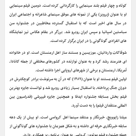
کوتاه و چهار فیلم بلند سینمایی را کارگردانی کرده است. دومین فیلم سینمایی
او با عنوان (پرویز) یکی از نمونه های موفق سینمای شاعرانه و اجتماعی ایران
در سال های اخیر است که با استقبال گسترده مخاطبین در جشنواره سن
سباستین اسپانیا و سپس ایران روبرو شد. برزگر در‌ مقام عکاس نیز نمایشگاه
های انفرادی گوناگونی را در ایران برگزار کرده است.
شوقاکات واردانیان، موزیسین و مستند ساز اهل ارمنستان است. او در خانواده
ای هنرمند رشد کرد و به عنوان نوازنده در کشورهای مختلفی از جمله کانادا،
آمریکا، ارمنستان و برخی از شهرهای اروپایی اجرا داشته است.
اولین فیلم مستند او با عنوان (۱۴۸۹) که در آن به سرنوشت برادر کوچکترش در
دوران جنگ پرداخته، با استقبال بسیار زیادی روبرو شد و توانست جایزه بهترین
فیلم بخش مسابقه جشنواره ایدفا و همچنین جایزه فیپرشی (فدراسیون بین
المللی منتقدان فیلم) را به دست آورد.
میلنا زایوویچ، خبرنگار و منتقد سینما اهل کرواسی است. او بیش از یک دهه
سابقه خبرنگاری حرفه ای داشته و به شکل‌ همزمان با جشنواره های گوناگونی از
جمله جشنواره فیلم موتوون کرواسی به عنوان برنامه ریز همکاری دارد.