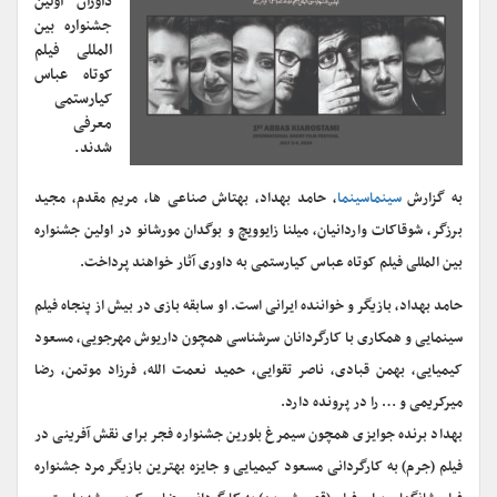
داوران اولین
جشنواره بین
المللی فیلم
کوتاه عباس
کیارستمی
معرفی
شدند.
به گزارش
سینماسینما
، حامد بهداد، بهتاش صناعی ها، مریم مقدم، مجید
برزگر، شوقاکات واردانیان، میلنا زایوویچ و بوگدان مورشانو در اولین جشنواره
بین المللی فیلم کوتاه عباس کیارستمی به داوری آثار خواهند پرداخت.
حامد بهداد، بازیگر و خواننده ایرانی است. او سابقه بازی در بیش از پنجاه فیلم
سینمایی و همکاری با کارگردانان سرشناسی همچون داریوش مهرجویی، مسعود
کیمیایی، بهمن قبادی، ناصر تقوایی، حمید نعمت الله، فرزاد موتمن، رضا
میرکریمی و … را در پرونده دارد.
بهداد برنده جوایزی همچون سیمرغ بلورین جشنواره فجر برای نقش آفرینی در
فیلم (جرم) به کارگردانی مسعود کیمیایی و جایزه بهترین بازیگر مرد جشنواره