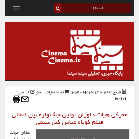
Toggle
avigation
تاریخ انتشار:1403/03/10 - 19:38
تعداد نظرات: ۰ نظر
کد خبر :
197434
معرفی هیات داوران اولین جشنواره بین المللی
فیلم کوتاه عباس کیارستمی
اعضای هیات