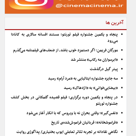
آخرین ها
پنجاه و یکمین جشنواره فیلم تورنتو؛ مستند افسانه سالاری به کانادا
می‌رود
مورگان فریمن: اگر دستمزد خوب باشد، از ضعف‌های فیلمنامه می‌گذرم
«ابرسواران مه رکاب» منتشر شد
پیتر گیل درگذشت
سه جایزه جشنواره ایتالیایی به «مرد آرام» رسید
«بیضایی‌خوانی» به «اژدهاک» رسید
در پنجاه و یکمین دوره برگزاری؛ فیلم قصیده گلمکانی در بخش کشف
جشنواره تورنتو
«نفس‌گیر»؛ وقتی بحران نه با ویروس که با انکار آغاز می‌شود
«فراموشخانه»؛ قربانیان فراموش‌شده‌ی تاریخ
نگاهی نقادانه بر تجربه تئاتر تعاملی ایوب بختیاری/ پداگوژی روایت