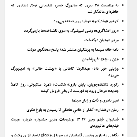
به مناسبت ۲۸ تیری که سالمرگ خسرو شکیبایی بود/ دیداری که
خاطره‌ای ماندگار شد
کمدی «مادرکیو» دوباره روی صحنه می‌رود
«روز افشاگری»؛ وقتی اسپیلبرگ به سوی ناشناخته‌ها بازمی‌گردد
مریم همتیان درگذشت
نامه خانه سینما به پزشکیان منتشر شد/ پاسخ سخنگوی دولت
«زن و بچه»؛ فروپاشیدن
ورایتی خبر داد؛ عبدالرضا کاهانی با «بهشت خالی» به ادینبورگ
می‌رود
رکورد «انتقام‌جویان: پایان بازی» شکست؛ «مرد عنکبوتی: روز کاملاً
جدید» درحال ورود به فهرست تاریخی فروش گیشه
امیر نادری و ذات و زبان سینما
رمان «رخشان»؛ گُذار از خامیِ عاطفی تا رسیدن به بلوغ فکری
فستیوال فیلم ونیز ۲۰۲۶؛ توضیحات مدیر جشنواره درباره غیبت
فیلم‌های هالیوودی
نگاهی به بازی محسن قصابیان در سریال «کلاغ»/ استراتژی مکث و