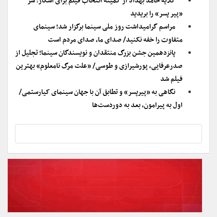
گلایه حامد بهداد از کمیته انتخاب فیلم برای اسکار؛ سر
«پیر پسر» را بریدید
مراسم گرامیداشت روز ملی سینما برگزار شد؛ سینمای
متفاوت را خفه نکنید/ صدای ما، صدای مردم است
پانزدهمین جشن بزرگ منتقدان و نویسندگان سینما؛ تجلیل از
صدرعرفایی، پورشیرازی و طوسی/ «علت مرگ‌ نامعلوم» بهترین
فیلم شد
نگاهی به «پیرپسر» و تطابق آن با جهان سینمای کیارستمی/
اول به پیرامون، بعد به دوردست‌ها