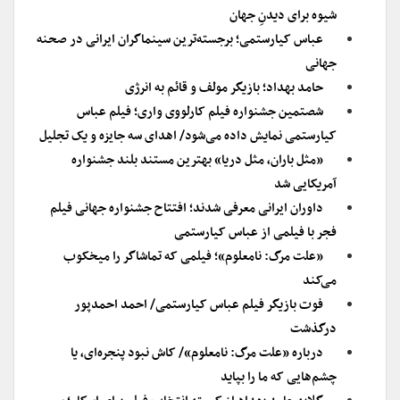
شیوه برای دیدنِ جهان
عباس کیارستمی؛ برجسته‌ترین سینماگران ایرانی در صحنه
جهانی
حامد بهداد؛ بازیگر مولف و قائم به انرژی
شصتمین جشنواره فیلم کارلووی واری؛ فیلم عباس
کیارستمی نمایش داده می‌شود/ اهدای سه جایزه و یک تجلیل
«مثل باران، مثل دریا» بهترین مستند بلند جشنواره
آمریکایی شد
داوران ایرانی معرفی شدند؛ افتتاح جشنواره جهانی فیلم
فجر با فیلمی از عباس کیارستمی
«علت مرگ: نامعلوم»؛ فیلمی که تماشاگر را میخکوب
می‌کند
فوت بازیگر فیلم عباس کیارستمی/ احمد احمدپور
درگذشت
درباره «علت مرگ: نامعلوم»/ کاش نبود پنجره‌ای، یا
چشم‌هایی که ما را بپاید