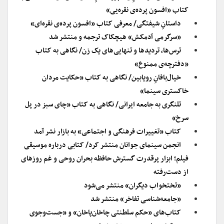
کتاب «افسون پرده‌ی نقره‌یی»
داستانِ شیفتگی/ معرفی کتاب «افسون پرده‌ی نقره‌ای»
«سرگرمی آدمکش» هیچکاک ترجمه و منتشر شد
ترس‌ها، تردیدها و تنهایی‌های یک زن/ نگاهی به کتاب
«دفترچه‌ی ممنوع»
خیال‌بافانِ رویابین/ نگاهی به کتاب «حکایت مردان
خاکستری سینما»
تلنگری به جامعه ایرانی/ نگاهی به کتاب «چای سبز در پل
سرخ»
کتاب «تغییرات فرهنگی و اجتماعی» به بازار نشر آمد
انجمن سینمای جوانان منتشر کرد/ کتابی درباره موسیقی
فیلم؛ ابزار پرقدرت گسترش حافظه بحران روحی و غم روزهای
از دست‌رفته
«تختخواب دیگران» منتشر می‌شود
«جامعه‌شناسی تفاخر» منتشر شد
کتاب‌های «حکم سلطنتی چاخان‌پاخان» و «جست‌وجوی