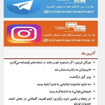
آخرین ها
مورگان فریمن: اگر دستمزد خوب باشد، از ضعف‌های فیلمنامه می‌گذرم
«ابرسواران مه رکاب» منتشر شد
پیتر گیل درگذشت
سه جایزه جشنواره ایتالیایی به «مرد آرام» رسید
«بیضایی‌خوانی» به «اژدهاک» رسید
در پنجاه و یکمین دوره برگزاری؛ فیلم قصیده گلمکانی در بخش کشف
جشنواره تورنتو