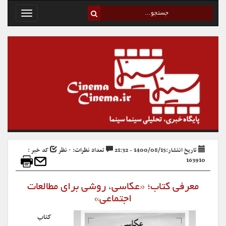
Toggle
avigation
تاریخ انتشار:1400/08/15 - 21:32
تعداد نظرات: ۰ نظر
کد خبر :
163910
معرفی کتاب؛ «عکاسی، روشی برای مطالعات
اجتماعی»
کتاب