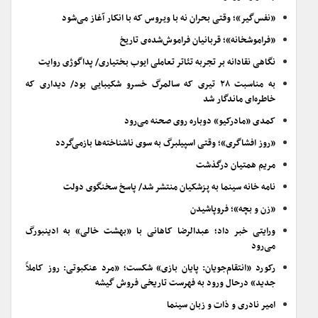
«نفس‌گیر»؛ وقتی بحران نه با ویروس که با انکار آغاز می‌شود
«فراموشخانه»؛ قربانیان فراموش‌شده‌ی تاریخ
نگاهی نقادانه بر تجربه تئاتر تعاملی ایوب بختیاری/ پداگوژی روایت
به مناسبت ۲۸ تیری که سالمرگ خسرو شکیبایی بود/ دیداری که
خاطره‌ای ماندگار شد
کمدی «مادرکیو» دوباره روی صحنه می‌رود
«روز افشاگری»؛ وقتی اسپیلبرگ به سوی ناشناخته‌ها بازمی‌گردد
مریم همتیان درگذشت
نامه خانه سینما به پزشکیان منتشر شد/ پاسخ سخنگوی دولت
«زن و بچه»؛ فروپاشیدن
ورایتی خبر داد؛ عبدالرضا کاهانی با «بهشت خالی» به ادینبورگ
می‌رود
رکورد «انتقام‌جویان: پایان بازی» شکست؛ «مرد عنکبوتی: روز کاملاً
جدید» درحال ورود به فهرست تاریخی فروش گیشه
امیر نادری و ذات و زبان سینما