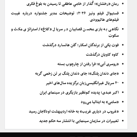
رمان «رخشان»؛ گُذار از خامیِ عاطفی تا رسیدن به بلوغ فکری
فستیوال فیلم ونیز ۲۰۲۶؛ توضیحات مدیر جشنواره درباره غیبت
فیلم‌های هالیوودی
نگاهی به بازی محسن قصابیان در سریال «کلاغ»/ استراتژی مکث و
سکوت
فوت یکی از برندگان اسکار؛ گلن هانسارد درگذشت
کاوه کاویان درگذشت
«روسری آبی»؛ فرا رفتن از چارچوب بسته
«جای دندان پلنگ»؛ جای دندان پلنگ بر تن زخمی گربه
۲۰ سریال غیرانگلیسی‌زبان برگزیده سال‌های اخیر
اکبر عبدی؛ پدیده کم‌نظیر بازیگری در سینمای ایران
«سامی» به ایتالیا می‌رود
«غروب در دیاری غریب» به خانه اردیبهشت اودلاجان رسید
تغییرات در سازمان سینمایی با انتشار سه حکم جدید