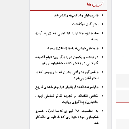
آخرین ها
«ابرسواران مه رکاب» منتشر شد
پیتر گیل درگذشت
سه جایزه جشنواره ایتالیایی به «مرد آرام»
رسید
«بیضایی‌خوانی» به «اژدهاک» رسید
در پنجاه و یکمین دوره برگزاری؛ فیلم قصیده
گلمکانی در بخش کشف جشنواره تورنتو
«نفس‌گیر»؛ وقتی بحران نه با ویروس که با
انکار آغاز می‌شود
«فراموشخانه»؛ قربانیان فراموش‌شده‌ی تاریخ
نگاهی نقادانه بر تجربه تئاتر تعاملی ایوب
بختیاری/ پداگوژی روایت
به مناسبت ۲۸ تیری که سالمرگ خسرو
شکیبایی بود/ دیداری که خاطره‌ای ماندگار
شد