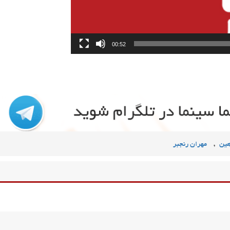
00:52
,
هین
مهران رنجبر