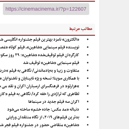
مطالب مرتبط
«الکترون» نامزد بهترین فیلم جشنواره انگلیسی ش
نویسنده فیلم سینمایی «شاهین»، فیلم کوتاه «مَ
کارگردان فیلم توقیف‌شده «شاهین»: ۲۹ روز سکوت کردیم/ از همکارانم تشکر می‌کنم و عذر می‌خواهم
فیلم سینمایی «شاهین» توقیف شد
متفاوت و زیبا و به‌یادماندنی/ نگاهی به فیلم “دربا
با همکاری سوینا؛ نسخه ویژه نابینایان و ناشنوایان 
“هزارتو” در فرهنگسرای ارسباران اکران و نقد می 
تظاهری که تراژدی را خفه کرد/ نگاهی به فیلم «کار
اکران سه فیلم جدید در سینماها
دنباله «مد مکس: جاده خشم» ساخته می‌شود
بدترین فیلم‌های ۲۰۱۹، از نگاه منتقدان ورایتی
«شاهین» متقاضی حضور در جشنواره فیلم فجر شد