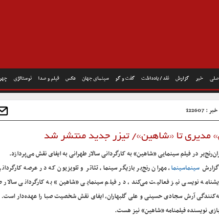
صلی
خبر
گزارش
نقد / یادداشت
گفت و گو
سینمای جهان
عکس
فیلم و صدا
نوستالژی
چهره
 : 122607
ی» مدیری تا «شاهین»/ تیزر جدید منتشر شد
ان‌رنج‌بر در فیلم سینمایی «شاهین» به کارگردانی سالار طهرانی به ایفای نقش می‌پردازد.
گزارش
سینماسینما
، ‌مهران رنج‌بر بازیگر سینما، تئاتر و تلویزیون که در عرصه کارگردانی
یشنامه نویسی نیز فعالیت می‌کند، در فیلم سینمایی «شاهین» به کارگردانی سالار ط
ه‌کنندگی آرش سجادی حسینی و علی گلبهاران، ایفای نقش شخصیت صبا را عهده‌دار است. و
بازی نویسنده فیلمنامه «شاهین» نیز هست.