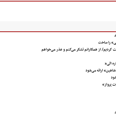
د
صی» را ساخت
ره الی”
«شاهین» ارائه می‌شود
شود
ت پرواز»