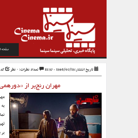
صفحه ا
تاریخ انتشار:1398/07/13 - 11:37
تعداد نظرات: ۰ نظر
کد خبر
مهران رنج‌بر از «دورهم
مهر
به 
نما
تهی
بر 