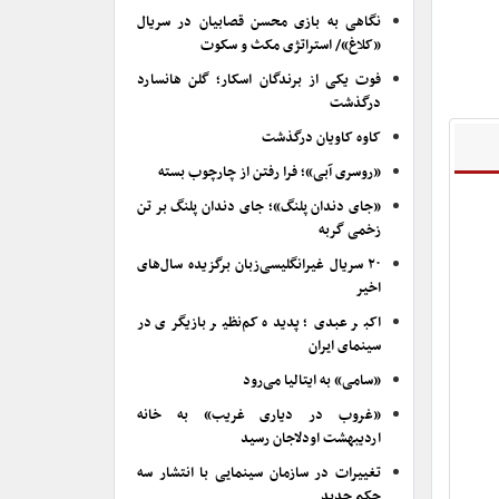
نگاهی به بازی محسن قصابیان در سریال
«کلاغ»/ استراتژی مکث و سکوت
فوت یکی از برندگان اسکار؛ گلن هانسارد
درگذشت
کاوه کاویان درگذشت
«روسری آبی»؛ فرا رفتن از چارچوب بسته
«جای دندان پلنگ»؛ جای دندان پلنگ بر تن
زخمی گربه
۲۰ سریال غیرانگلیسی‌زبان برگزیده سال‌های
اخیر
اکبر عبدی؛ پدیده کم‌نظیر بازیگری در
سینمای ایران
«سامی» به ایتالیا می‌رود
«غروب در دیاری غریب» به خانه
اردیبهشت اودلاجان رسید
تغییرات در سازمان سینمایی با انتشار سه
حکم جدید