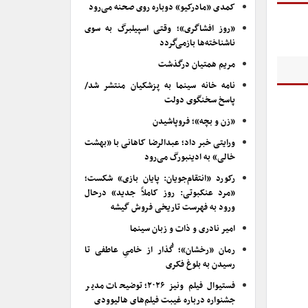
کمدی «مادرکیو» دوباره روی صحنه می‌رود
«روز افشاگری»؛ وقتی اسپیلبرگ به سوی
ناشناخته‌ها بازمی‌گردد
مریم همتیان درگذشت
نامه خانه سینما به پزشکیان منتشر شد/
پاسخ سخنگوی دولت
«زن و بچه»؛ فروپاشیدن
ورایتی خبر داد؛ عبدالرضا کاهانی با «بهشت
خالی» به ادینبورگ می‌رود
رکورد «انتقام‌جویان: پایان بازی» شکست؛
«مرد عنکبوتی: روز کاملاً جدید» درحال
ورود به فهرست تاریخی فروش گیشه
امیر نادری و ذات و زبان سینما
رمان «رخشان»؛ گُذار از خامیِ عاطفی تا
رسیدن به بلوغ فکری
فستیوال فیلم ونیز ۲۰۲۶؛ توضیحات مدیر
جشنواره درباره غیبت فیلم‌های هالیوودی