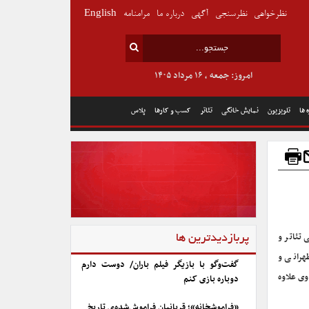
نظرخواهی
نظرسنجی
آگهی
درباره ما
مرامنامه
English
امروز: جمعه , ۱۶ مرداد ۱۴۰۵
 ها
تلویزیون
نمایش خانگی
تئاتر
کسب و کارها
پلاس
 تئاتر و
پربازدیدترین ها
هرانی و
گفت‌وگو با بازیگر فیلم باران/ دوست دارم
ی علاوه
دوباره بازی کنم
«فراموشخانه»؛ قربانیان فراموش‌شده‌ی تاریخ