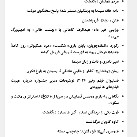
مریم همتیان درگذشت
نامه خانه سینما به پزشکیان منتشر شد/ پاسخ سخنگوی دولت
«زن و بچه»؛ فروپاشیدن
ورایتی خبر داد؛ عبدالرضا کاهانی با «بهشت خالی» به ادینبورگ
می‌رود
رکورد «انتقام‌جویان: پایان بازی» شکست؛ «مرد عنکبوتی: روز کاملاً
جدید» درحال ورود به فهرست تاریخی فروش گیشه
امیر نادری و ذات و زبان سینما
رمان «رخشان»؛ گُذار از خامیِ عاطفی تا رسیدن به بلوغ فکری
فستیوال فیلم ونیز ۲۰۲۶؛ توضیحات مدیر جشنواره درباره غیبت
فیلم‌های هالیوودی
نگاهی به بازی محسن قصابیان در سریال «کلاغ»/ استراتژی مکث و
سکوت
فوت یکی از برندگان اسکار؛ گلن هانسارد درگذشت
کاوه کاویان درگذشت
«روسری آبی»؛ فرا رفتن از چارچوب بسته