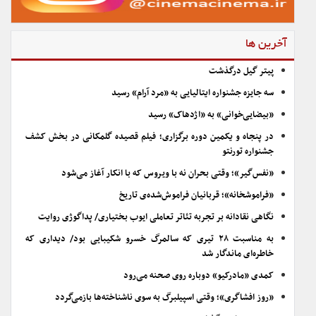
آخرین ها
پیتر گیل درگذشت
سه جایزه جشنواره ایتالیایی به «مرد آرام» رسید
«بیضایی‌خوانی» به «اژدهاک» رسید
در پنجاه و یکمین دوره برگزاری؛ فیلم قصیده گلمکانی در بخش کشف
جشنواره تورنتو
«نفس‌گیر»؛ وقتی بحران نه با ویروس که با انکار آغاز می‌شود
«فراموشخانه»؛ قربانیان فراموش‌شده‌ی تاریخ
نگاهی نقادانه بر تجربه تئاتر تعاملی ایوب بختیاری/ پداگوژی روایت
به مناسبت ۲۸ تیری که سالمرگ خسرو شکیبایی بود/ دیداری که
خاطره‌ای ماندگار شد
کمدی «مادرکیو» دوباره روی صحنه می‌رود
«روز افشاگری»؛ وقتی اسپیلبرگ به سوی ناشناخته‌ها بازمی‌گردد