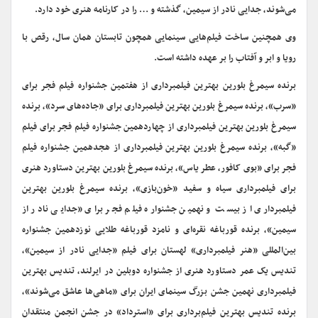
می‌شوند، جدایی نادر از سیمین، گذشته و … را در کارنامه هنری خود دارد.
وی همچنین ساخت فیلم‌هایی سینمایی همچون تابستان همان سال، رقص با
رویا و ابر و آفتاب را بر عهده داشته است.
برنده سیمرغ بلورین بهترین فیلمبرداری از هفتمین جشنواره فیلم فجر برای
«سرب»، برنده سیمرغ بلورین بهترین فیلمبرداری برای «جاده‌های سرد»، برنده
سیمرغ بلورین بهترین فیلمبرداری از چهاردهمین جشنواره فیلم فجر برای فیلم
«گبه»، برنده سیمرغ بلورین بهترین فیلمبرداری از هجدهمین جشنواره فیلم
فجر برای «بوی کافور، عطر یاس»، برنده سیمرغ بلورین بهترین دستاورد هنری
برای فیلمبرداری سیاه و سفید «خون‌بازی»، برنده سیمرغ بلورین بهترین
فیلمبرداری از بیست و نهمین جشنواره فیلم فجر برای «جدایی نادر از
سیمین»، برنده قورباغه نقره‌ای و نامزد قورباغه طلایی نوزدهمین جشنواره
بین‌المللی «هنر فیلمبرداری» لهستان برای فیلم «جدایی نادر از سیمین»،
تندیس یک عمر دستاورد هنری از جشنواره دوبلین در ایرلند، تندیس بهترین
فیلمبرداری نهمین جشن بزرگ سینمای ایران برای «ماهی‌ها عاشق می‌شوند»،
برنده تندیس بهترین فیلم‌برداری برای «استرداد» در جشن انجمن منتقدان