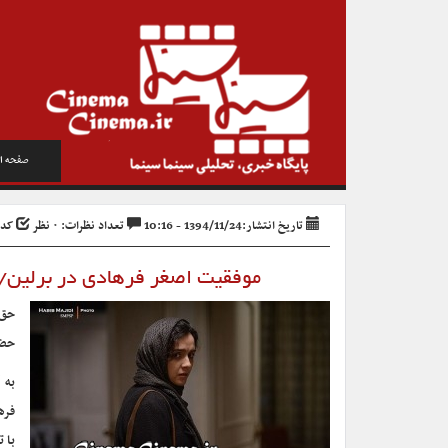
صفحه ا
تاریخ انتشار:1394/11/24 - 10:16
تعداد نظرات: ۰ نظر
کد خب
موفقیت اصغر فرهادی در برلین/«
حق 
حضو
به 
فره
با 