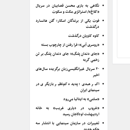
نگاهی به بازی محسن قصابیان در سریال
«کلاغ»/ استراتژی مکث و سکوت
فوت یکی از برندگان اسکار؛ گلن هانسارد
درگذشت
کاوه کاویان درگذشت
«روسری آبی»؛ فرا رفتن از چارچوب بسته
«جای دندان پلنگ»؛ جای دندان پلنگ بر تن
زخمی گربه
۲۰ سریال غیرانگلیسی‌زبان برگزیده سال‌های
اخیر
اکبر عبدی؛ پدیده کم‌نظیر بازیگری در
سینمای ایران
«سامی» به ایتالیا می‌رود
«غروب در دیاری غریب» به خانه
اردیبهشت اودلاجان رسید
تغییرات در سازمان سینمایی با انتشار سه
حکم جدید