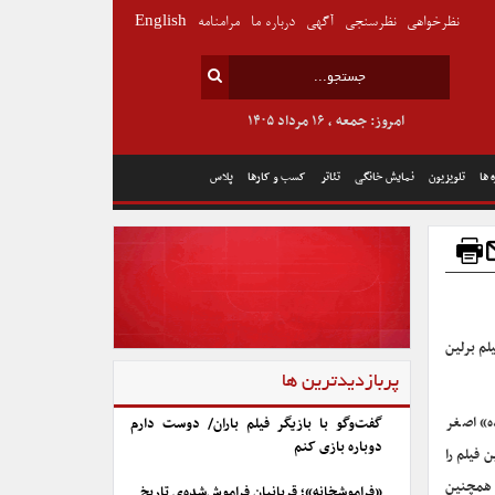
نظرخواهی
نظرسنجی
آگهی
درباره ما
مرامنامه
English
امروز: جمعه , ۱۶ مرداد ۱۴۰۵
 ها
تلویزیون
نمایش خانگی
تئاتر
کسب و کارها
پلاس
لم برلین
پربازدیدترین ها
ه» اصغر
گفت‌وگو با بازیگر فیلم باران/ دوست دارم
دوباره بازی کنم
 فیلم را
و همچنین
«فراموشخانه»؛ قربانیان فراموش‌شده‌ی تاریخ