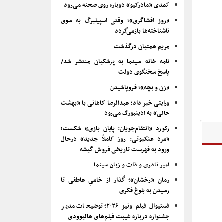
کمدی «مادرکیو» دوباره روی صحنه می‌رود
«روز افشاگری»؛ وقتی اسپیلبرگ به سوی
ناشناخته‌ها بازمی‌گردد
مریم همتیان درگذشت
نامه خانه سینما به پزشکیان منتشر شد/
پاسخ سخنگوی دولت
«زن و بچه»؛ فروپاشیدن
ورایتی خبر داد؛ عبدالرضا کاهانی با «بهشت
خالی» به ادینبورگ می‌رود
رکورد «انتقام‌جویان: پایان بازی» شکست؛
«مرد عنکبوتی: روز کاملاً جدید» درحال
ورود به فهرست تاریخی فروش گیشه
امیر نادری و ذات و زبان سینما
رمان «رخشان»؛ گُذار از خامیِ عاطفی تا
رسیدن به بلوغ فکری
فستیوال فیلم ونیز ۲۰۲۶؛ توضیحات مدیر
جشنواره درباره غیبت فیلم‌های هالیوودی