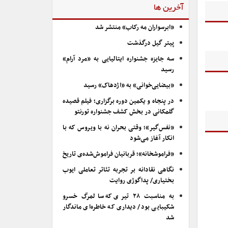
آخرین ها
«ابرسواران مه رکاب» منتشر شد
پیتر گیل درگذشت
سه جایزه جشنواره ایتالیایی به «مرد آرام»
رسید
«بیضایی‌خوانی» به «اژدهاک» رسید
در پنجاه و یکمین دوره برگزاری؛ فیلم قصیده
گلمکانی در بخش کشف جشنواره تورنتو
«نفس‌گیر»؛ وقتی بحران نه با ویروس که با
انکار آغاز می‌شود
«فراموشخانه»؛ قربانیان فراموش‌شده‌ی تاریخ
نگاهی نقادانه بر تجربه تئاتر تعاملی ایوب
بختیاری/ پداگوژی روایت
به مناسبت ۲۸ تیری که سالمرگ خسرو
شکیبایی بود/ دیداری که خاطره‌ای ماندگار
شد