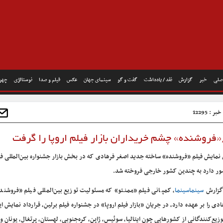
صلی
خبر
گزارش
نقد / یادداشت
گفت و گو
سینمای جهان
عکس
فیلم و صدا
نوستالژی
چهره
ر : 12295
فروشنده» چشم خریداران بازار فیلم اروپا را گرفت
نمایش فیلم «فروشنده» ساخته جدید اصغر فرهادی که در بخش بازار جشنواره بین‌المللی فی
ر دارد به چندین کشور خارجی فروخته شد.
گزارش
سینماسینما
، کمپانی فیلم «ممنتو» که مسئولیت توزیع بین‌المللی فیلم «فروشند
ادی را بر عهده دارد، در جریان «بازار فیلم اروپا» در جشنواره فیلم برلین، قرارداد نمایش این
توزیع‌کنندگانی از کشورهایی چون ایتالیا، سوئیس، ژاپن، کره‌جنوبی، لهستان، پرتغال، یونان 