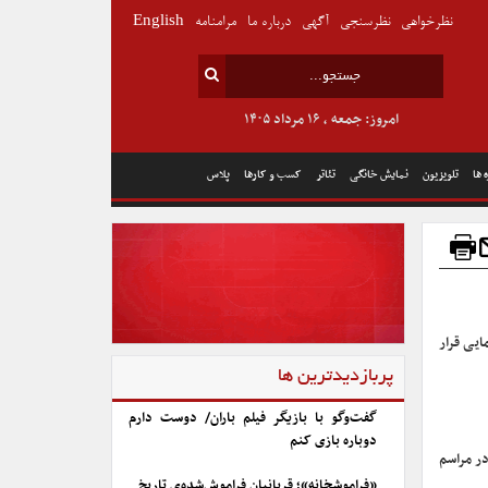
نظرخواهی
نظرسنجی
آگهی
درباره ما
مرامنامه
English
امروز: جمعه , ۱۶ مرداد ۱۴۰۵
 ها
تلویزیون
نمایش خانگی
تئاتر
کسب و کارها
پلاس
ایی قرار
پربازدیدترین ها
گفت‌وگو با بازیگر فیلم باران/ دوست دارم
دوباره بازی کنم
در مراسم
«فراموشخانه»؛ قربانیان فراموش‌شده‌ی تاریخ