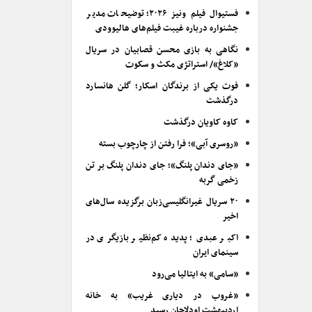
فستیوال فیلم ونیز ۲۰۲۶؛ توضیحات مدیر
جشنواره درباره غیبت فیلم‌های هالیوودی
نگاهی به بازی محسن قصابیان در سریال
«کلاغ»/ استراتژی مکث و سکوت
فوت یکی از برندگان اسکار؛ گلن هانسارد
درگذشت
کاوه کاویان درگذشت
«روسری آبی»؛ فرا رفتن از چارچوب بسته
«جای دندان پلنگ»؛ جای دندان پلنگ بر تن
زخمی گربه
۲۰ سریال غیرانگلیسی‌زبان برگزیده سال‌های
اخیر
اکبر عبدی؛ پدیده کم‌نظیر بازیگری در
سینمای ایران
«سامی» به ایتالیا می‌رود
«غروب در دیاری غریب» به خانه
اردیبهشت اودلاجان رسید