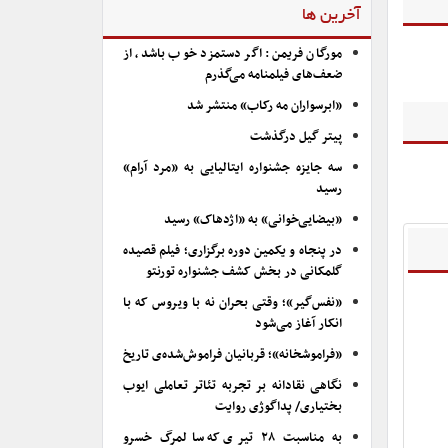
آخرین ها
مورگان فریمن: اگر دستمزد خوب باشد، از
ضعف‌های فیلمنامه می‌گذرم
«ابرسواران مه رکاب» منتشر شد
پیتر گیل درگذشت
سه جایزه جشنواره ایتالیایی به «مرد آرام»
رسید
«بیضایی‌خوانی» به «اژدهاک» رسید
در پنجاه و یکمین دوره برگزاری؛ فیلم قصیده
گلمکانی در بخش کشف جشنواره تورنتو
«نفس‌گیر»؛ وقتی بحران نه با ویروس که با
انکار آغاز می‌شود
«فراموشخانه»؛ قربانیان فراموش‌شده‌ی تاریخ
نگاهی نقادانه بر تجربه تئاتر تعاملی ایوب
بختیاری/ پداگوژی روایت
به مناسبت ۲۸ تیری که سالمرگ خسرو