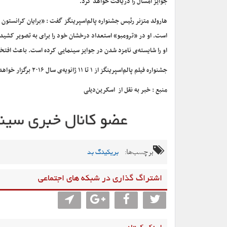
جوایز امسال را دریافت خواهد کرد.
هارولد متزنر رئیس جشنواره پالم‌اسپرینگز گفت : «برایان کرانستون د
است. او در «ترومبو» استعداد درخشان خود را برای به تصویر کشیدن 
او را شایسته‌ی نامزد شدن در جوایز سینمایی کرده است. باعث افتخار ماست که جایزه
جشنواره فیلم پالم‌اسپرینگز از ۱ تا ۱۱ ژانویه‌ی سال ۲۰۱۶ برگزار خواهد شد.
منبع : خبر به نقل از اسکرین‌دیلی
برچسب‌ها:
بریکینگ بد
اشتراگ گذاری در شبکه های اجتماعی