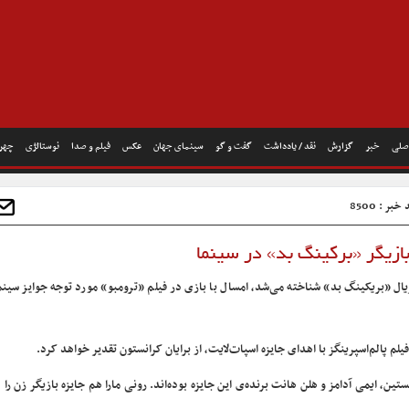
صلی
خبر
گزارش
نقد / یادداشت
گفت و گو
سینمای جهان
عکس
فیلم و صدا
نوستالژی
چهره
بر : 8500
ازیگر «برکینگ بد» در سینما
ل «بریکینگ بد» شناخته می‌شد، امسال با بازی در فیلم «ترومبو» مورد توجه جوایز سینم
لم پالم‌اسپرینگز با اهدای جایزه اسپات‌لایت، از برایان کرانستون تقدیر خواهد کرد.
ن، ایمی آدامز و هلن هانت برنده‌ی این جایزه بوده‌اند. رونی مارا هم جایزه بازیگر زن را 