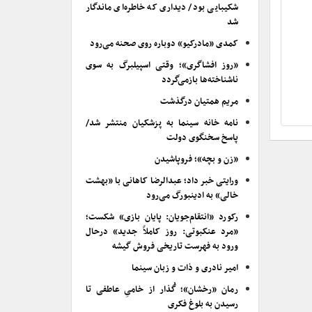
شکیبایی بود/ دیداری که خاطره‌ای ماندگار
شد
کمدی «مادرکیو» دوباره روی صحنه می‌رود
«روز افشاگری»؛ وقتی اسپیلبرگ به سوی
ناشناخته‌ها بازمی‌گردد
مریم همتیان درگذشت
نامه خانه سینما به پزشکیان منتشر شد/
پاسخ سخنگوی دولت
«زن و بچه»؛ فروپاشیدن
ورایتی خبر داد؛ عبدالرضا کاهانی با «بهشت
خالی» به ادینبورگ می‌رود
رکورد «انتقام‌جویان: پایان بازی» شکست؛
«مرد عنکبوتی: روز کاملاً جدید» درحال
ورود به فهرست تاریخی فروش گیشه
امیر نادری و ذات و زبان سینما
رمان «رخشان»؛ گُذار از خامیِ عاطفی تا
رسیدن به بلوغ فکری