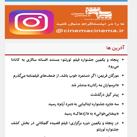
آخرین ها
پنجاه و یکمین جشنواره فیلم تورنتو؛ مستند افسانه سالاری به کانادا
می‌رود
مورگان فریمن: اگر دستمزد خوب باشد، از ضعف‌های فیلمنامه می‌گذرم
«ابرسواران مه رکاب» منتشر شد
پیتر گیل درگذشت
سه جایزه جشنواره ایتالیایی به «مرد آرام» رسید
«بیضایی‌خوانی» به «اژدهاک» رسید
در پنجاه و یکمین دوره برگزاری؛ فیلم قصیده گلمکانی در بخش کشف
جشنواره تورنتو