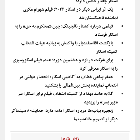
اسکار چقدر شانس دارد؟
یک اثر ایرانی دیگر در اسکار ۲۰۲۶؛ فیلم شهرام مکری
نماینده تاجیکستان شد
فیلمی درباره کشتار نانجینگ؛ چین «محکوم به حق» را به
اسکار فرستاد
بازگشت آقااسفندیار با واکنش به بیانیه هیات انتخاب
کمیته اسکار
برای شرکت در نود و هشتمین دوره؛ هند، فیلم اسکورسیزی
را به اسکار معرفی کرد
جعفر پناهی خطاب به آکادمی اسکار: انحصار دولتی در
انتخابِ نماینده بخش بین‌المللی را بشکنید
گلایه حامد بهداد از کمیته انتخاب فیلم برای اسکار؛ سر
«پیر پسر» را بریدید
زنجیره بیانیه‌ها درباره اسکار ادامه دارد؛ حمایت۸۰ سینماگر
دیگر از تصمیم خانه‌سینما
نظر شما