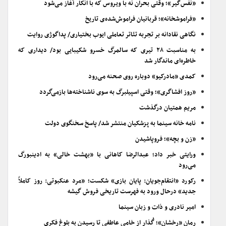
«نفس‌گیر»؛ وقتی بحران نه با ویروس که با انکار آغاز می‌شود
«فراموشخانه»؛ قربانیان فراموش‌شده‌ی تاریخ
نگاهی نقادانه بر تجربه تئاتر تعاملی ایوب بختیاری/ پداگوژی روایت
به مناسبت ۲۸ تیری که سالمرگ خسرو شکیبایی بود/ دیداری که
خاطره‌ای ماندگار شد
کمدی «مادرکیو» دوباره روی صحنه می‌رود
«روز افشاگری»؛ وقتی اسپیلبرگ به سوی ناشناخته‌ها بازمی‌گردد
مریم همتیان درگذشت
نامه خانه سینما به پزشکیان منتشر شد/ پاسخ سخنگوی دولت
«زن و بچه»؛ فروپاشیدن
ورایتی خبر داد؛ عبدالرضا کاهانی با «بهشت خالی» به ادینبورگ
می‌رود
رکورد «انتقام‌جویان: پایان بازی» شکست؛ «مرد عنکبوتی: روز کاملاً
جدید» درحال ورود به فهرست تاریخی فروش گیشه
امیر نادری و ذات و زبان سینما
رمان «رخشان»؛ گُذار از خامیِ عاطفی تا رسیدن به بلوغ فکری