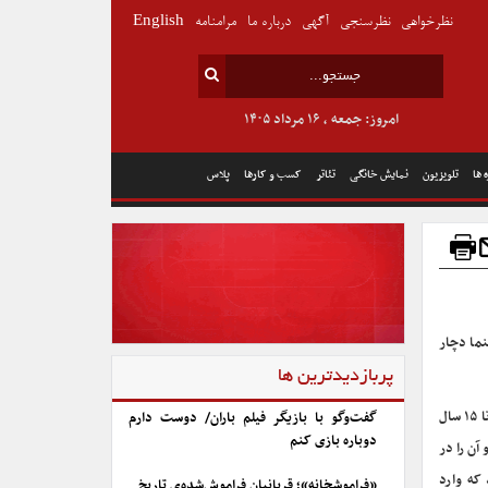
نظرخواهی
نظرسنجی
آگهی
درباره ما
مرامنامه
English
امروز: جمعه , ۱۶ مرداد ۱۴۰۵
 ها
تلویزیون
نمایش خانگی
تئاتر
کسب و کارها
پلاس
نما دچار
پربازدیدترین ها
، مارتین اسکورسیزی در یادداشتی که در مجله هارپر منتشر شده نوشته تا ۱۵ سال
گفت‌وگو با بازیگر فیلم باران/ دوست دارم
دوباره بازی کنم
ن را در
 که وارد
«فراموشخانه»؛ قربانیان فراموش‌شده‌ی تاریخ