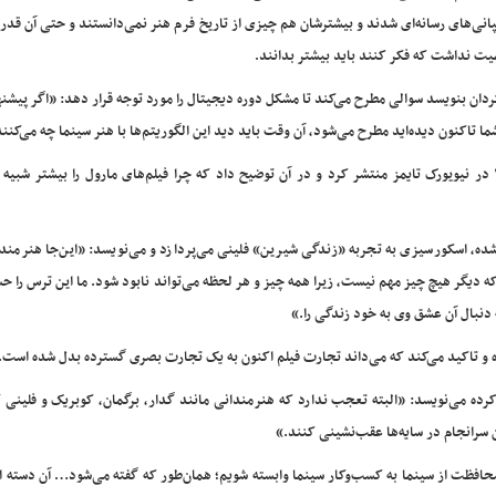
انی‌های رسانه‌ای شدند و بیشترشان هم چیزی از تاریخ فرم هنر نمی‌دانستند و حتی آن قدر 
یت نداشت که فکر کنند باید بیشتر بدانند.
گردان بنویسد سوالی مطرح می‌کند تا مشکل دوره دیجیتال را مورد توجه قرار دهد: «اگر پیشن
ما تاکنون دیده‌اید مطرح می‌شود، آن وقت باید دید این الگوریتم‌ها با هنر سینما چه می‌کنن
این یادداشت یادآور مقاله‌ای است که اسکورسیزی در نوامبر ۲۰۱۹ در نیویورک تایمز منتشر کرد و در آن توضیح داد که چرا فیلم‌های مارول را بیشتر 
شده، اسکورسیزی به تجربه «زندگی شیرین» فلینی می‌پردازد و می‌نویسد: «این‌جا هنرمن
ه دیگر هیچ چیز مهم نیست، زیرا همه چیز و هر لحظه می‌تواند نابود شود. ما این ترس را 
 دنبال آن عشق وی به خود زندگی را.»
ه و تاکید می‌کند که می‌داند تجارت فیلم اکنون به یک تجارت بصری گسترده بدل شده است.
 کرده می‌نویسد: «البته تعجب ندارد که هنرمندانی مانند گدار، برگمان، کوبریک و فلینی 
 سرانجام در سایه‌ها عقب‌نشینی کنند.»
محافظت از سینما به کسب‌وکار سینما وابسته شویم؛ همان‌طور که گفته می‌شود… آن دسته ا