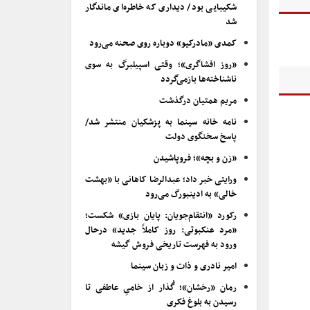
شکیبایی بود/ دیداری که خاطره‌ای ماندگار
شد
کمدی «مادرکیو» دوباره روی صحنه می‌رود
«روز افشاگری»؛ وقتی اسپیلبرگ به سوی
ناشناخته‌ها بازمی‌گردد
مریم همتیان درگذشت
نامه خانه سینما به پزشکیان منتشر شد/
پاسخ سخنگوی دولت
«زن و بچه»؛ فروپاشیدن
ورایتی خبر داد؛ عبدالرضا کاهانی با «بهشت
خالی» به ادینبورگ می‌رود
رکورد «انتقام‌جویان: پایان بازی» شکست؛
«مرد عنکبوتی: روز کاملاً جدید» درحال
ورود به فهرست تاریخی فروش گیشه
امیر نادری و ذات و زبان سینما
رمان «رخشان»؛ گُذار از خامیِ عاطفی تا
رسیدن به بلوغ فکری