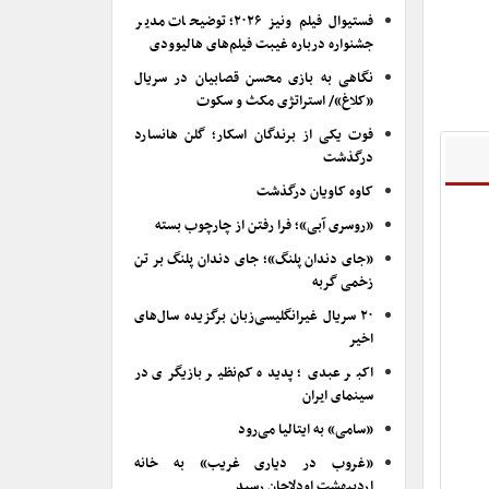
فستیوال فیلم ونیز ۲۰۲۶؛ توضیحات مدیر
جشنواره درباره غیبت فیلم‌های هالیوودی
نگاهی به بازی محسن قصابیان در سریال
«کلاغ»/ استراتژی مکث و سکوت
فوت یکی از برندگان اسکار؛ گلن هانسارد
درگذشت
کاوه کاویان درگذشت
«روسری آبی»؛ فرا رفتن از چارچوب بسته
«جای دندان پلنگ»؛ جای دندان پلنگ بر تن
زخمی گربه
۲۰ سریال غیرانگلیسی‌زبان برگزیده سال‌های
اخیر
اکبر عبدی؛ پدیده کم‌نظیر بازیگری در
سینمای ایران
«سامی» به ایتالیا می‌رود
«غروب در دیاری غریب» به خانه
اردیبهشت اودلاجان رسید