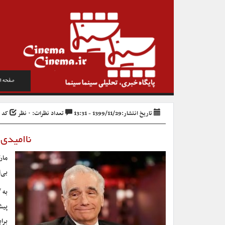
صفحه ا
تاریخ انتشار:1399/11/29 - 13:31
تعداد نظرات: ۰ نظر
کد خبر 
ناامیدی
مار
بی‌
به 
پیش
برا