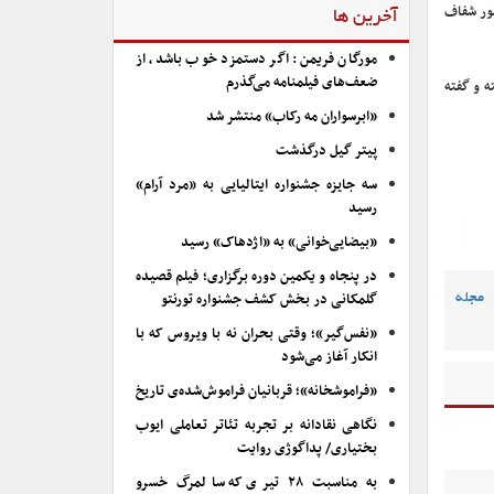
لور شفاف
آخرین ها
مورگان فریمن: اگر دستمزد خوب باشد، از
ضعف‌های فیلمنامه می‌گذرم
ه و گفته
«ابرسواران مه رکاب» منتشر شد
پیتر گیل درگذشت
سه جایزه جشنواره ایتالیایی به «مرد آرام»
رسید
«بیضایی‌خوانی» به «اژدهاک» رسید
در پنجاه و یکمین دوره برگزاری؛ فیلم قصیده
گلمکانی در بخش کشف جشنواره تورنتو
مجله
«نفس‌گیر»؛ وقتی بحران نه با ویروس که با
انکار آغاز می‌شود
«فراموشخانه»؛ قربانیان فراموش‌شده‌ی تاریخ
نگاهی نقادانه بر تجربه تئاتر تعاملی ایوب
بختیاری/ پداگوژی روایت
به مناسبت ۲۸ تیری که سالمرگ خسرو