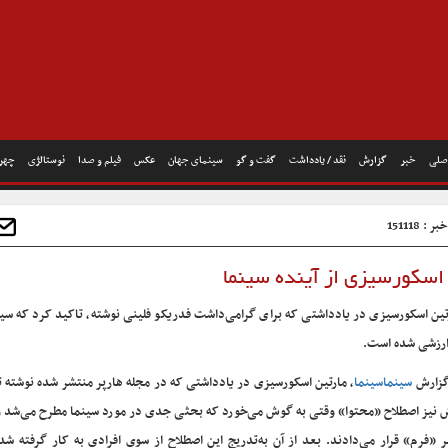
صلی
خبر
گزارش
نقد / یادداشت
گفت و گو
سینمای جهان
عکس
فیلم و صدا
نوستالژی
چهره
: 151118
 اسکورسیزی از آینده سینما
تین اسکورسیزی در یادداشتی که برای گرامی‌داشت فدریکو فلینی نوشته، تاکید کرد که سی
ارزشی شده است.
گزارش
سینماسینما
 نیز اصطلاح «محتوا» وقتی به گوش می‌خورد که بحثی جدی در مورد سینما مطرح می‌شد و آ
بر «فرم» قرار می‌دادند. بعد از آن به‌تدریج این اصطلاح از سوی افرادی به کار گرفته شد