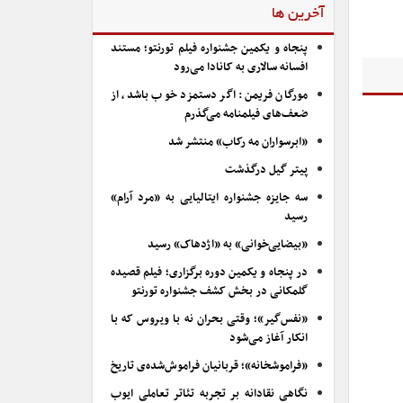
آخرین ها
پنجاه و یکمین جشنواره فیلم تورنتو؛ مستند
افسانه سالاری به کانادا می‌رود
مورگان فریمن: اگر دستمزد خوب باشد، از
ضعف‌های فیلمنامه می‌گذرم
«ابرسواران مه رکاب» منتشر شد
پیتر گیل درگذشت
سه جایزه جشنواره ایتالیایی به «مرد آرام»
رسید
«بیضایی‌خوانی» به «اژدهاک» رسید
در پنجاه و یکمین دوره برگزاری؛ فیلم قصیده
گلمکانی در بخش کشف جشنواره تورنتو
«نفس‌گیر»؛ وقتی بحران نه با ویروس که با
انکار آغاز می‌شود
«فراموشخانه»؛ قربانیان فراموش‌شده‌ی تاریخ
نگاهی نقادانه بر تجربه تئاتر تعاملی ایوب