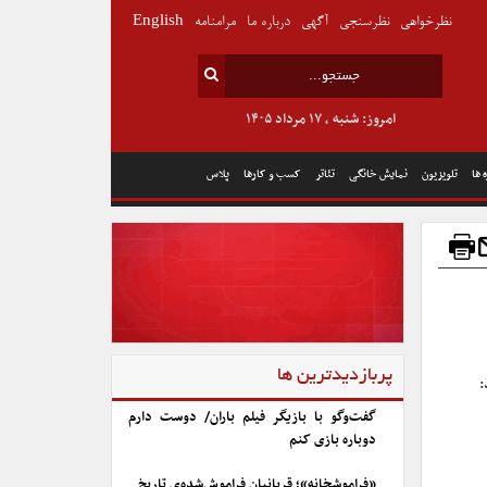
نظرخواهی
نظرسنجی
آگهی
درباره ما
مرامنامه
English
امروز: شنبه , ۱۷ مرداد ۱۴۰۵
 ها
تلویزیون
نمایش خانگی
تئاتر
کسب و کارها
پلاس
پربازدیدترین ها
:
گفت‌وگو با بازیگر فیلم باران/ دوست دارم
دوباره بازی کنم
«فراموشخانه»؛ قربانیان فراموش‌شده‌ی تاریخ