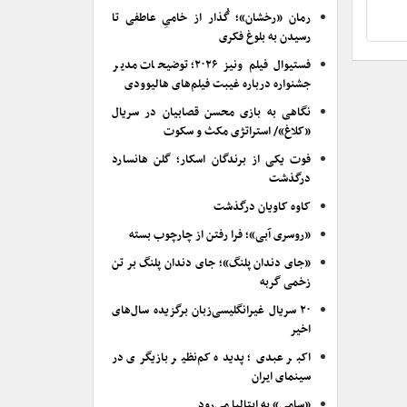
رمان «رخشان»؛ گُذار از خامیِ عاطفی تا
رسیدن به بلوغ فکری
فستیوال فیلم ونیز ۲۰۲۶؛ توضیحات مدیر
جشنواره درباره غیبت فیلم‌های هالیوودی
نگاهی به بازی محسن قصابیان در سریال
«کلاغ»/ استراتژی مکث و سکوت
فوت یکی از برندگان اسکار؛ گلن هانسارد
درگذشت
کاوه کاویان درگذشت
«روسری آبی»؛ فرا رفتن از چارچوب بسته
«جای دندان پلنگ»؛ جای دندان پلنگ بر تن
زخمی گربه
۲۰ سریال غیرانگلیسی‌زبان برگزیده سال‌های
اخیر
اکبر عبدی؛ پدیده کم‌نظیر بازیگری در
سینمای ایران
«سامی» به ایتالیا می‌رود