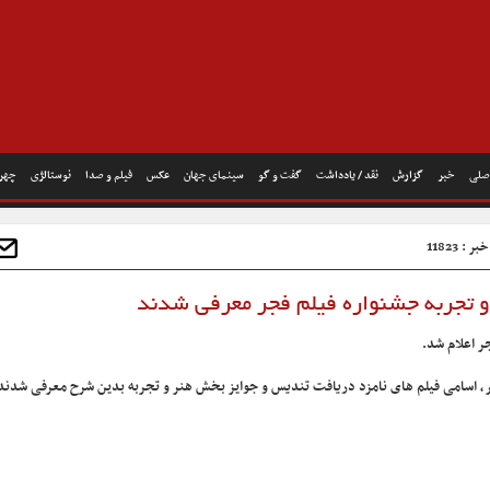
صلی
خبر
گزارش
نقد / یادداشت
گفت و گو
سینمای جهان
عکس
فیلم و صدا
نوستالژی
چهره
 : 11823
 تجربه جشنواره فیلم فجر معرفی شدند
ر اعلام شد.
ر، اسامی فیلم های نامزد دریافت تندیس و جوایز بخش هنر و تجربه بدین شرح معرفی شدند