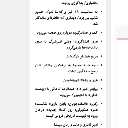
بختیاری/ پداگوژی روایت
به مناسبت ۲۸ تیری که سالمرگ خسرو
شکیبایی بود/ دیداری که خاطره‌ای ماندگار
شد
کمدی «مادرکیو» دوباره روی صحنه می‌رود
«روز افشاگری»؛ وقتی اسپیلبرگ به سوی
ناشناخته‌ها بازمی‌گردد
مریم همتیان درگذشت
نامه خانه سینما به پزشکیان منتشر شد/
پاسخ سخنگوی دولت
«زن و بچه»؛ فروپاشیدن
ورایتی خبر داد؛ عبدالرضا کاهانی با «بهشت
خالی» به ادینبورگ می‌رود
رکورد «انتقام‌جویان: پایان بازی» شکست؛
«مرد عنکبوتی: روز کاملاً جدید» درحال
ورود به فهرست تاریخی فروش گیشه
امیر نادری و ذات و زبان سینما