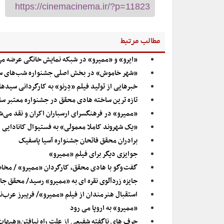
مطالب مرتبط
«ایرو» و «ممیرو» در شبکه نمایش خانگی عرضه می
«شهر خاموش» در بخش اصلی جشنواره شب‌های سیاه
خبرهایی از تولید فیلم «دِرنو» به کارگردانی سید
تازه ترین ساخته هادی محقق در جشنواره معتبر سائو
«ممیرو» در فرهنگسرای ارسباران اکران و نقد می‌ش
«یک شهروند کاملا معمولی» به فستیوال کانادایی
برادران محقق فاتحان جشنواره آسیا پاسفیک
جوایزی دیگر برای فیلم «ممیرو»
گفت وگو با هادی محقق، کارگردان «ممیرو» / مخاطب
جایزه زردآلوی نقره ای به «ممیرو» رسید/ محقق جای
استقبال هنرمندان از فیلم «ممیرو»/ فریبرز عرب‌ن
«ممیرو» به اروپا می رود
حرف های ناگفته شفیعی از علت راه نیافتن”هیهات