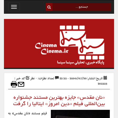
Toggle
avigation
تاریخ انتشار:1400/07/10 - 15:52
تعداد نظرات: ۰ نظر
کد خبر :
162223
«نان مقدس» جایزه بهترین مستند جشنواره
بین‌المللی فیلم «دین امروز» ایتالیا را گرفت
فیلم مستند «نان مقدس» به