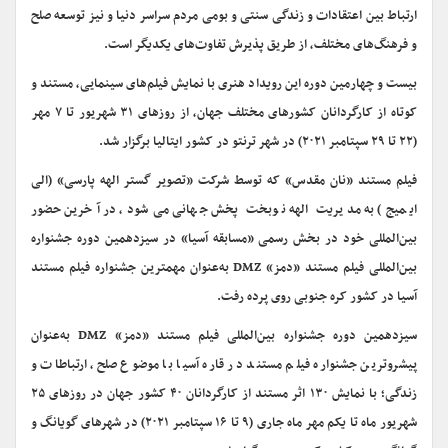
ارتباط بین اعتقادات و زندگی سنتی و بومی مردم سراسر دنیا و نیز توسعه صلح
و فرهنگ‌های مختلف، از طریق پذیرش تفاوت‌های یکدیگر است.
بیست و چهارمین دوره این رویداد هنری با نمایش فیلم‌های سینمایی، مستند و
کوتاه از کارگردانان کشورهای مختلف جهان، از روزهای ۳۱ شهریور تا ۷ مهر
(۲۲ تا ۲۹ سپتامبر ۲۰۲۱) در شهر ترنتو در کشور ایتالیا برگزار شد.
فیلم مستند «نان مقدس» که توسط شرکت «تصویر گستر الهه پارسی» (الی
ایمیج) به مدیریت الهه نوبخت پخش جهانی می‌شود، در آخرین حضور
بین‌المللی خود
در بخش
رسمی «مسابقه آسیا» در سیزدهمین
دوره جشنواره
بین‌المللی فیلم مستند «‌دمز»
DMZ
به‌عنوان مهمترین جشنواره فیلم مستند
آسیا در کشور کره جنوبی روی پرده رفت.
سیزدهمین دوره
جشنواره
بین‌المللی فیلم مستند «‌دمز»
DMZ
به‌عنوان
پیشروترین جشنواره فیلم مستند در قاره آسیا با موضوع صلح، ارتباطات و
زندگی؛ با نمایش ۱۳۰ اثر مستند از کارگردانان ۴۰ کشور جهان در روزهای ۲۵
شهریور ماه تا یکم مهر ماه ‌جاری (۹ تا ۱۶ سپتامبر ۲۰۲۱) در شهرهای گویانگ و