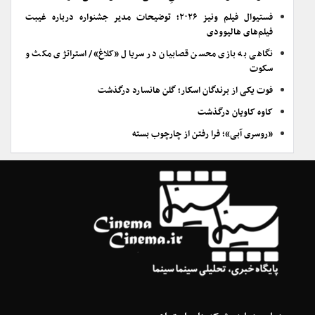
فستیوال فیلم ونیز ۲۰۲۶؛ توضیحات مدیر جشنواره درباره غیبت
فیلم‌های هالیوودی
نگاهی به بازی محسن قصابیان در سریال «کلاغ»/ استراتژی مکث و
سکوت
فوت یکی از برندگان اسکار؛ گلن هانسارد درگذشت
کاوه کاویان درگذشت
«روسری آبی»؛ فرا رفتن از چارچوب بسته