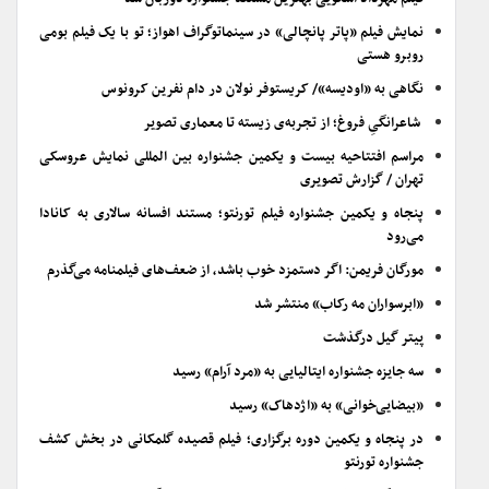
نمایش فیلم «پاتر پانچالی» در سینماتوگراف اهواز؛ تو با یک فیلم بومی
روبرو هستی
نگاهی به «اودیسه»/ کریستوفر نولان در دام نفرین کرونوس
شاعرانگیِ فروغ؛ از تجربه‌ی زیسته تا معماری تصویر
مراسم افتتاحیه بیست و یکمین جشنواره بین المللی نمایش عروسکی
تهران / گزارش تصویری
پنجاه و یکمین جشنواره فیلم تورنتو؛ مستند افسانه سالاری به کانادا
می‌رود
مورگان فریمن: اگر دستمزد خوب باشد، از ضعف‌های فیلمنامه می‌گذرم
«ابرسواران مه رکاب» منتشر شد
پیتر گیل درگذشت
سه جایزه جشنواره ایتالیایی به «مرد آرام» رسید
«بیضایی‌خوانی» به «اژدهاک» رسید
در پنجاه و یکمین دوره برگزاری؛ فیلم قصیده گلمکانی در بخش کشف
جشنواره تورنتو