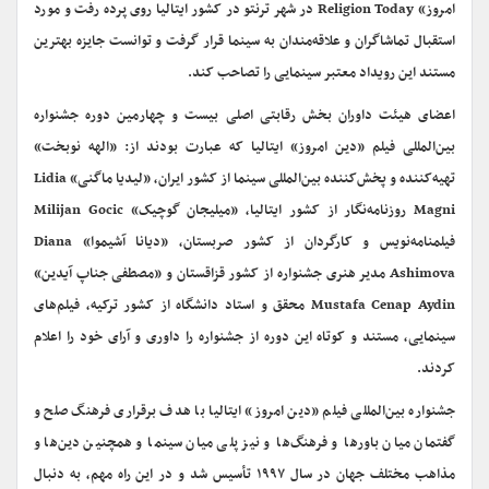
امروز»
Religion Today
در شهر ترنتو در کشور ایتالیا روی پرده رفت و مورد
استقبال تماشاگران و علاقه‌مندان به سینما قرار گرفت و توانست جایزه بهترین
مستند این رویداد معتبر سینمایی را تصاحب کند.
اعضای هیئت داوران بخش رقابتی اصلی بیست و چهارمین دوره
جشنواره
بین‌المللی فیلم «‌دین امروز» ایتالیا که عبارت بودند از: «الهه نوبخت»
تهیه‌کننده و پخش‌کننده بین‌المللی سینما از کشور ایران، «لیدیا ماگنی»
Lidia
Magni
روزنامه‌نگار از کشور ایتالیا، «میلیجان گوچیک»
Milijan Gocic
فیلمنامه‌نویس و کارگردان از کشور صربستان، «دیانا آشیموا»
Diana
Ashimova
مدیر هنری جشنواره از کشور قزاقستان و «مصطفی جناپ آیدین»
Mustafa Cenap Aydin
محقق و استاد دانشگاه از کشور ترکیه، فیلم‌های
سینمایی، مستند و کوتاه این دوره از جشنواره را داوری و آرای خود را اعلام
کردند.
جشنواره بین‌المللی فیلم «‌دین امروز» ایتالیا با هدف برقراری فرهنگ صلح و
گفتمان میان باورها و فرهنگ‌ها و نیز پلی میان سینما و همچنین دین‌ها و
مذاهب مختلف جهان در سال ۱۹۹۷ تأسیس شد و در این راه مهم، به دنبال