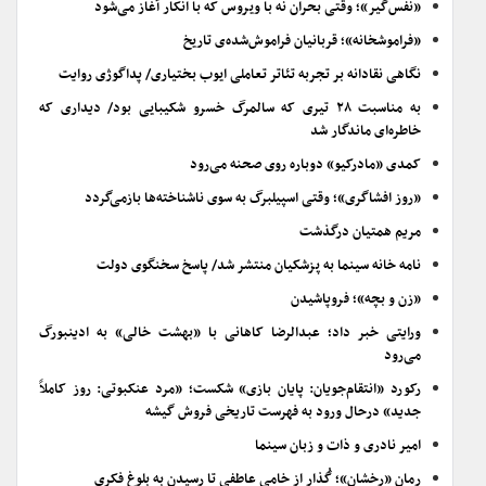
«نفس‌گیر»؛ وقتی بحران نه با ویروس که با انکار آغاز می‌شود
«فراموشخانه»؛ قربانیان فراموش‌شده‌ی تاریخ
نگاهی نقادانه بر تجربه تئاتر تعاملی ایوب بختیاری/ پداگوژی روایت
به مناسبت ۲۸ تیری که سالمرگ خسرو شکیبایی بود/ دیداری که
خاطره‌ای ماندگار شد
کمدی «مادرکیو» دوباره روی صحنه می‌رود
«روز افشاگری»؛ وقتی اسپیلبرگ به سوی ناشناخته‌ها بازمی‌گردد
مریم همتیان درگذشت
نامه خانه سینما به پزشکیان منتشر شد/ پاسخ سخنگوی دولت
«زن و بچه»؛ فروپاشیدن
ورایتی خبر داد؛ عبدالرضا کاهانی با «بهشت خالی» به ادینبورگ
می‌رود
رکورد «انتقام‌جویان: پایان بازی» شکست؛ «مرد عنکبوتی: روز کاملاً
جدید» درحال ورود به فهرست تاریخی فروش گیشه
امیر نادری و ذات و زبان سینما
رمان «رخشان»؛ گُذار از خامیِ عاطفی تا رسیدن به بلوغ فکری