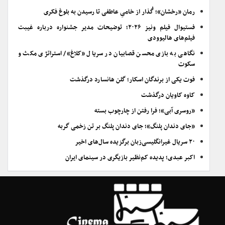
رمان «رخشان»؛ گُذار از خامیِ عاطفی تا رسیدن به بلوغ فکری
فستیوال فیلم ونیز ۲۰۲۶؛ توضیحات مدیر جشنواره درباره غیبت
فیلم‌های هالیوودی
نگاهی به بازی محسن قصابیان در سریال «کلاغ»/ استراتژی مکث و
سکوت
فوت یکی از برندگان اسکار؛ گلن هانسارد درگذشت
کاوه کاویان درگذشت
«روسری آبی»؛ فرا رفتن از چارچوب بسته
«جای دندان پلنگ»؛ جای دندان پلنگ بر تن زخمی گربه
۲۰ سریال غیرانگلیسی‌زبان برگزیده سال‌های اخیر
اکبر عبدی؛ پدیده کم‌نظیر بازیگری در سینمای ایران