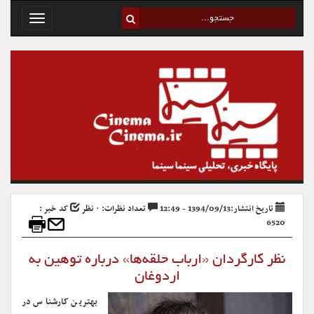
Toggle
avigation
تاریخ انتشار:1394/09/13 - 12:49
تعداد نظرات: ۰ نظر
کد خبر :
6520
نظر کارگردان «ارباب حلقه‌ها» درباره توهین به
اردوغان
بهترین کارشناس در