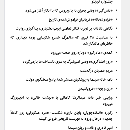
جشنواره تورنتو
«نفس‌گیر»؛ وقتی بحران نه با ویروس که با انکار آغاز می‌شود
«فراموشخانه»؛ قربانیان فراموش‌شده‌ی تاریخ
نگاهی نقادانه بر تجربه تئاتر تعاملی ایوب بختیاری/ پداگوژی روایت
به مناسبت ۲۸ تیری که سالمرگ خسرو شکیبایی بود/ دیداری که
خاطره‌ای ماندگار شد
کمدی «مادرکیو» دوباره روی صحنه می‌رود
«روز افشاگری»؛ وقتی اسپیلبرگ به سوی ناشناخته‌ها بازمی‌گردد
مریم همتیان درگذشت
نامه خانه سینما به پزشکیان منتشر شد/ پاسخ سخنگوی دولت
«زن و بچه»؛ فروپاشیدن
ورایتی خبر داد؛ عبدالرضا کاهانی با «بهشت خالی» به ادینبورگ
می‌رود
رکورد «انتقام‌جویان: پایان بازی» شکست؛ «مرد عنکبوتی: روز کاملاً
جدید» درحال ورود به فهرست تاریخی فروش گیشه
امیر نادری و ذات و زبان سینما