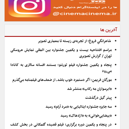
آخرین ها
شاعرانگیِ فروغ؛ از تجربه‌ی زیسته تا معماری تصویر
مراسم افتتاحیه بیست و یکمین جشنواره بین المللی نمایش عروسکی
تهران / گزارش تصویری
پنجاه و یکمین جشنواره فیلم تورنتو؛ مستند افسانه سالاری به کانادا
می‌رود
مورگان فریمن: اگر دستمزد خوب باشد، از ضعف‌های فیلمنامه می‌گذرم
«ابرسواران مه رکاب» منتشر شد
پیتر گیل درگذشت
سه جایزه جشنواره ایتالیایی به «مرد آرام» رسید
«بیضایی‌خوانی» به «اژدهاک» رسید
در پنجاه و یکمین دوره برگزاری؛ فیلم قصیده گلمکانی در بخش کشف