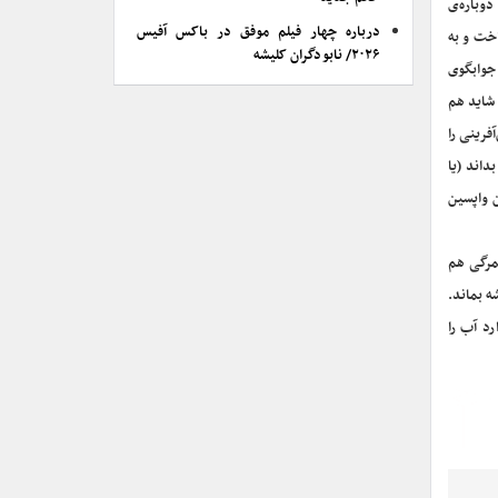
دوباره‌ی
درباره چهار فیلم موفق در باکس آفیس
اخت و به
۲۰۲۶/ نابودگران کلیشه
 جوابگوی
 شاید هم
فرینی را
داند (یا
ن واپسین
مرگی هم
ه بماند.
د آب را