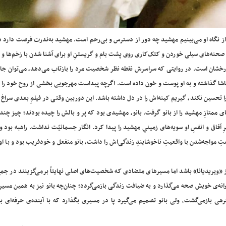
 از نگاه او می‌بینیم مهشید چه دور از دسترس و بی‌رحم است. مهشید به‌ندرت فرصت دارد
صحنه‌های سیلی خوردن و کتک‌کاری روی پشت بام و گریستنِ او برای آشنا شدن با زخم‌ها و 
درخشان است. در روایتی که سراسرش نقطه‌ نظر شخصیت مرد را بازتاب می‌دهد، می‌توان جان
شا گذاشته و به او پوست و خون داده است. اگرچه پیداست مهرجویی بخشی از روح خود را د
را تحسین نکند، گیریم کینه‌اش را در دل داشته باشد. این دوربین وقتی در فیلمِ بعدی سراغ
های ممتازِ مهشید را از بانو گرفت. بانو، مهشیدی بود که پر و بالش را چیده بودند؛ چیز چندا
 آفاق و انفسِ او سویه‌های زمینیِ مهشید را پیدا کرد. انگار جسمانیّت نداشت. راهبه‌ بود
ِ مواجه‌شدن با واقعیتِ ناخوشایندِ زندگی‌اش را داشت، بانو منفعل و خودفریب بود و با ا
 از «ویریدیانا» باشد اما مسیرهای متضادی که شخصیت‌های اصلی نهایتاً برمی‌گزینند در جمع
گارانه‌ی خویش صحه می‌گذارد و به ضیافت زندگی بازمی‌گردد؛ چنان‌چه بانو نیز به همین مسی
فرهی بازمی‌گشت، ولی بانو تصمیم می‌گیرد پا در مسیری بگذارد که با آینده‌ی حرفه‌ای ب