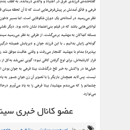
گفته‌‌شده‌ی فرزندی غرق در اعتیاد و والدی درمانده، به لطف بده‌ب
فرهی و فائق آمدنش بر پیش‌فرض‌هایی ا‌ست که تا آن لحظه مبنای قضا
نظر می‌رسید در آستانه‌ی یک دوران شکوفایی است. اما مسیرِ «خون
توانایی‌هایی باشد که در فیلم بنی‌اعتماد نشان داده بود. دیگر نقش
مسئله کماکان به مهشید برمی‌گشت. از طرفی به نظر می‌رسید سینمای
گونه‌ای زایش بدانیم ــ با این فرزند جوان و دیریابش همیشه درگیر بو
بپذیرد) مدام با مهشید کلنجار می‌رفت و وقتی عاقبت موفق شد راه
فراز کارنامه‌اش، برای اوج گرفتن کافی نبود؛ گویی نمی‌شد به‌کل ا
خیلی‌ها در واکنش به خبر تلخ درگذشت بیتا فرهی به جوان بودن
نیست. پس لابد همچنان بازیگر را با تصویر آن زن جوانِ جسور به یاد
چشمانم را که می‌بندم مهشید/ بیتا فرهی را به یاد می‌آورم درح
می‌نوازد.
برچسب‌ها:
,
,
امیرحسین سیادت
بیتا فرهی
هامون