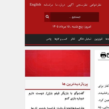
نظرخواهی
نظرسنجی
آگهی
درباره ما
مرامنامه
English
امروز: پنج شنبه , ۱۵ مرداد ۱۴۰۵
 ها
تلویزیون
نمایش خانگی
تئاتر
کسب و کارها
پلاس
پربازدیدترین ها
غاز برای
درخشیده،
گفت‌وگو با بازیگر فیلم باران/ دوست دارم
دوباره بازی کنم
مین کرد.
بایی، چه
«فراموشخانه»؛ قربانیان فراموش‌شده‌ی تاریخ