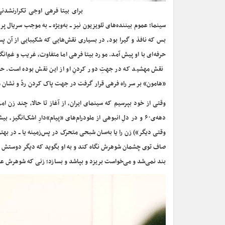
برای بیتا فرهی اوجی تکرارنشدنی
سینما؛ عموم بیننده‌های تلویزیون نیز ــ به‌ویژه ــ به موجب سریا
بس که نافذ و گیرا بود، در بسیاری نقش‌هایی که شکیبایی از آن پس 
حرفه‌ای با او پیش آمد. مورد بیتا فرهی اما متفاوت، غریب و غم‌انگ
نقش مهشید که در جهتِ دور کردنِ او از این نقش بوده است. حمید 
«هامون» بر سر راه فرهی قرار گرفت در جهت پاک کردن ردّ و نشان‌ 
وقتی از خود بپرسیم که سینمای ایران، از آغاز تا حالا، چند زن
دهه‌ی۶۰ و در دلِ انبوهی از ملودرام‌های «پیام»‌دارِ اشک‌ان
وقتی دیگر») زن را یا به‌سان شبحی متحرک در پس‌زمینه یا ــ در بهت
صاف توی چشمان شوهرش نگاه کند و به او بگوید که دیگر دوستش ندارد
بند نمی‌شد و می‌خواست بریزد و بپاشد و بسازد؛ زنی که شوهرش عا