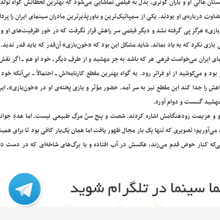
ستان عالیِ او و باران کوثری، بدل به فیلمی تماشایی می‌شود که بهترین لحظاتش گواه تولد 
وت درباره‌ی او بودند. یکی از سمپاتیک‌ترین و باورپذیرترین مادران سینمای ایران را پرد
‌بازی» هرگز پی گرفته نشد و دیگر فیلمی سر راهش قرار نگرفت که در خور ظرفیت‌های او و
ی بازی نکرد که به یاد بماند. شاید مشکل این بود که «خون‌بازی» آن‌قدر که باید قدر ندید.
 ایران می‌خواست فرهی هر که باشد به جز مهشید و از طرف دیگر، خود او هم ــ اگر نقش‌آ
د و می‌کوشید از او فراتر رود. به گواه بهترین مقطع کارنامه‌اش ــ احتمالاً ــ بی‌آنکه خود ب
ش را جدا کند این مقطع نیز به سر آمد. حضور مؤثر و بازی پخته‌ی او در «خون‌بازی»، ای
ز مهشید گسست و دوام آورد.
 او و عزیمت زودهنگامش اشاره کردند. شصت و پنج سنّ مرگ طبیعی نیست، اما عددِ جوان
 می‌‌آوریم؛ تصویری که تنها یک بار مجال ظهور یافت اما همان یک‌بار کافی بود تا برای همیش
الی‌که کنار حوض قدم می‌زند، عکسش در آب افتاده و با برگ‌های شاخه‌ای که در دست دار