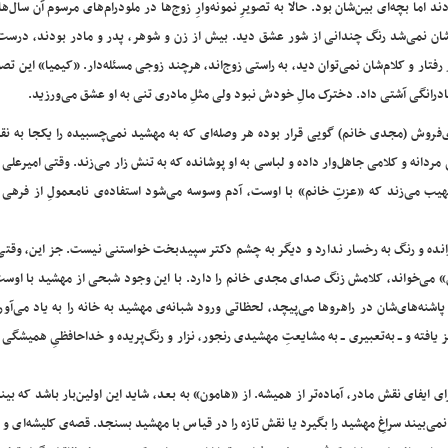
د اما بچه‌ای بین‌شان بود. حالا به تصویرِ نمونه‌وارِ زوج‌ها در ملودرام‌های مرسوم آن سال‌ه
طه‌شان نمی‌شد رنگ چندانی از شور عشق دید. بیش از زن و شوهر، پدر و مادر بودند، درس
ر رفتار و کلام‌شان نمی‌توان دید، به راستی زوج‌اند، هرچند زوجی مسئله‌دار. «کیمیا» این تص
با مادرانگی آشتی داد. دخترک مالِ خودش نبود ولی مثلِ مادری تنی به او عشق می‌ورزید.
‌فروش (مجدی خانم) گویی قرار بوده هر وصله‌ای که به مهشید نمی‌چسبیده را یکجا به نق
ی مردانه و کلامی جاهل‌وار داده و لباسی به او پوشانده که به تنش زار می‌زند. وقتی امیرعلی
نهیب می‌زند که «عزتِ خانم» با اوست، آدم وسوسه می‌شود استفاده‌ی نامعمولِ از فرهی 
رانده و رنگ به رخسار ندارد و دیگر به چشم دکتر سپیدبخت خواستنی نیست. جز این، وقتی
ردها را «سر و ته یه کرباس» می‌خواند، کلامش زنگ صدای مجدی خانم را دارد. با این وجود شبحی از مهشید با ا
شنه‌های‌شان در راهروها می‌پیچد، لحظاتی ورود شبانه‌ی مهشید به خانه را به یاد می‌آورد
یافته و ــ به‌تعبیری ــ به مشایعتِ مهشیدی رنجور، نزار و رنگ‌پریده و خداحافظیِ همیشگی ب
م، فرهی در آستانه‌ی ۵۰ سالگی‌ است و برای ایفای نقش مادر، آماده‌تر از همیشه. از «هامون» به بعد، شاید این اولین‌بار باشد که
 نمی‌بیند سراغِ مهشید را بگیرد یا نقش تازه را در قیاس با مهشید بسنجد. قصه‌ی کلیشه‌ای و 