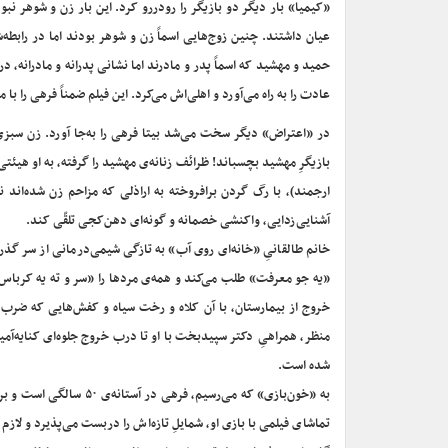
«کیمیا» بار دیگر دو بازیگر را رودررو کرد. این بار زن و شوهر نبودن
عیان داشتند. چنین زوج‌هایی اسماً زن و شوهر بودند اما در راب
حمید و مهشید که اسماً پدر و مادرند اما نشانی پدرانه و مادرانه، د
عادت را به راه می‌آورد و اهلی‌اش می‌کرد. این فیلم ضمناً فرهی را 
در «اعتراض» دیگر سخت می‌شد بیتا فرهی را به‌جا آورد. زن سبزی
بازیگرِ مهشید بچسباند! ظرائف زنانه‌‌ی مهشید را گرفته، به او هیئت
ارجمند)، با رگ گردن برافروخته به اراذلی که مزاحم زن شده‌اند 
آشنایی‌زدایی، واکنشی خصمانه و گونه‌ای دهن‌کجی تلقّی کند.
خانم طالقانیِ «خانه‌ای روی آب» به تازگی شیمی‌درمانی از سر گذ
«یه جو معرفت» طلب می‌کند و همه‌‎ی م
خروج از بیمارستان، با آن کلاه و رخت سیاه و کفش‌هایی که ضرب پا
منظر، همراهیِ دکتر سپیدبخت با او تا درب خروج جلوه‌ای کنایه‌آمیز 
شده است.
به «خون‌بازی» که می‌رسی
تماشای فیلمی با بازی او، شمایلِ تازه‌اش را دربست می‌پذیرد و لازم