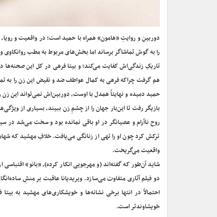
دوربین و روایتِ «هامون» همراه با حمید است؛ در واقعیت و رویا،
را به گوش تماشاگر برساند اما بخش‌های مربوط به مطب روانکاوی و 
تاریکِ زندگی‌‌اش کفایت می‌کند؛ و بیتا فرهی در کل این صحنه‌ها 
هم گرفت چراکه فرهی به کمال عواطف ضد و نقیض این زن را به تما
حمید دمیده و نهایتاً همدل با اوست، دوربین‌اش نمی‌تواند این زن 
بازیگر رفت تا این‌بار جهان را از چشمِ زن ببیند، بسیاری از ویژگی‌
روح ناآرام و عصیانگر در او باقی نمانده بود و سخت می‌شد در سیرِ
ترکش کرد چون او را تهی از زنانگی می‌یافت. خلافِ مهشید که شهامت
واقعیت می‌گریخت.
شاید آن‌طور که گفته‌اند (و مهرجویی انکار کرده)، «بانو» اقتباسی
دو فیلم‌ آثاری متفاوت می‌سازد. ویریدیانا عاقبت بر منشِ ساده‌ان
احتمالاً در انتها برخی نشانه‌ها و خویشکاری‌های مهشید به بیتا 
خویشاوندتر است.