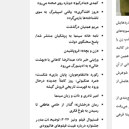
کمدی «مادرکیو» دوباره روی صحنه می‌رود
«روز افشاگری»؛ وقتی اسپیلبرگ به سوی
ناشناخته‌ها بازمی‌گردد
 دردهایش
مریم همتیان درگذشت
سویه‌های
نامه خانه سینما به پزشکیان منتشر شد/
بِ زن را
پاسخ سخنگوی دولت
ر کالبد
«زن و بچه»؛ فروپاشیدن
 همین دو
ورایتی خبر داد؛ عبدالرضا کاهانی با «بهشت
نی از آن
خالی» به ادینبورگ می‌رود
 و شوهرش
رکورد «انتقام‌جویان: پایان بازی» شکست؛
«مرد عنکبوتی: روز کاملاً جدید» درحال
وهامش از
ورود به فهرست تاریخی فروش گیشه
امیر نادری و ذات و زبان سینما
‌بندی از
رمان «رخشان»؛ گُذار از خامیِ عاطفی تا
ر می‌رفت
رسیدن به بلوغ فکری
یتا فرهی
فستیوال فیلم ونیز ۲۰۲۶؛ توضیحات مدیر
جشنواره درباره غیبت فیلم‌های هالیوودی