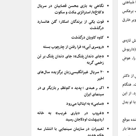
ا شباهتی
نگاهی به بازی محسن قصابیان در سریال
ت برعکس
«کلاغ»/ استراتژی مکث و سکوت
ویر خارق
فوت یکی از برندگان اسکار؛ گلن هانسارد
درگذشت
کاوه کاویان درگذشت
ش تازه‌ی
«روسری آبی»؛ فرا رفتن از چارچوب بسته
 (داریوش
«جای دندان پلنگ»؛ جای دندان پلنگ بر تن
را، عوضِ
زخمی گربه
۲۰ سریال غیرانگلیسی‌زبان برگزیده سال‌های
 از دکتر
اخیر
وست. هنگام
اکبر عبدی؛ پدیده کم‌نظیر بازیگری در
. از این
سینمای ایران
ا او بدل
«سامی» به ایتالیا می‌رود
«غروب در دیاری غریب» به خانه
اردیبهشت اودلاجان رسید
 بیننده موقع
صدها بار
تغییرات در سازمان سینمایی با انتشار سه
حکم جدید