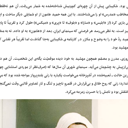
 بود. شکیبایی پیش از آن چهره‌ای کم‌وبیش شناخته‌شده به شمار می‌رفت، آن هم نه‌فقط
ل پرمخاطب «مدرس» او را می‌شناختند. با این همه حمید هامون از او شمایلی دیگر ساخت و ا
بازی کرد (از «ابلیس» و «سارا» و «بلوف» تا «پری» و «میکس») حلول کرد و تقریباً تا پای
یز است. به نظر می‌رسد هر فرصتی که سینمای ایران، بعد از «هامون» به او داده، نه به منظو
ردّ خود را به وضوح و مکرّر در کارنامه‌ی شکیبایی به‌جا گذاشت اما تقریباً هر نقشی ک
مهشید بود.
 امروزی، مدرن و مصمّم همچون مهشید به خود دیده موقعیّت یکّه‌ی این شخصیت، آن هم در
گیز، بیش‌ازپیش به چشم‌مان می‌آید. سینمایِ شهری آن سال‌ها که (صرف‌نظر از موردی استثنایی چ
رین حالت ــ تعبیه‌شده در آشپزخانه می‌خواست یکباره با زنی بلندپرواز مواجه شده بود که م
؛ زنی که روح خلاق و بی‌قرارش در قلمروِ ناچیز و تنگ و تارِ تصاویرِ قالبیِ وقت نمی‌گنج
شقش بود و نامش را با حسرت زمزمه می‌کرد.