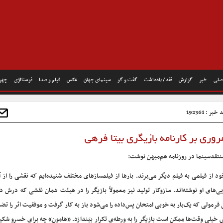
صلی
خبر
گزارش
نقد / یادداشت
گفت و گو
سینمای جهان
عکس
فیلم و صدا
نوستالژی
چهره
خبر : 192361
وری بر کارنامه بازیگری بیتا فرهی
تقدسینما در روزنامه هم‌میهن نوشت:
خود از فیلمی به فیلم دیگر می‌برند. بارها از فیلمسازهای مختلف شنیده‌ایم که نقشی را از آ
ی‌های‌ او نوشته‌اند. سازوکار تولید نیز معمولاً بازیگر را در هیئت همان نقشی که درش 
فرمولی که یک‌بار به خوبی امتحان پس‌داده را می‌شود باز به کار گرفت و موفقیت اثر را تض
یلی وقت‌ها ممکن است بازیگر را به ورطه‌ی تکرار بیَندازد. «هامون» چه برای خسرو شکی