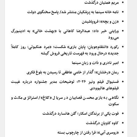
مریم همتیان درگذشت
نامه خانه سینما به پزشکیان منتشر شد/ پاسخ سخنگوی دولت
«زن و بچه»؛ فروپاشیدن
ورایتی خبر داد؛ عبدالرضا کاهانی با «بهشت خالی» به ادینبورگ
می‌رود
رکورد «انتقام‌جویان: پایان بازی» شکست؛ «مرد عنکبوتی: روز کاملاً
جدید» درحال ورود به فهرست تاریخی فروش گیشه
امیر نادری و ذات و زبان سینما
رمان «رخشان»؛ گُذار از خامیِ عاطفی تا رسیدن به بلوغ فکری
فستیوال فیلم ونیز ۲۰۲۶؛ توضیحات مدیر جشنواره درباره غیبت
فیلم‌های هالیوودی
نگاهی به بازی محسن قصابیان در سریال «کلاغ»/ استراتژی مکث و
سکوت
فوت یکی از برندگان اسکار؛ گلن هانسارد درگذشت
کاوه کاویان درگذشت
«روسری آبی»؛ فرا رفتن از چارچوب بسته