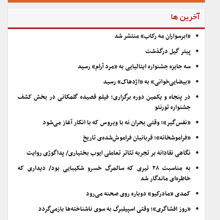
آخرین ها
«ابرسواران مه رکاب» منتشر شد
پیتر گیل درگذشت
سه جایزه جشنواره ایتالیایی به «مرد آرام» رسید
«بیضایی‌خوانی» به «اژدهاک» رسید
در پنجاه و یکمین دوره برگزاری؛ فیلم قصیده گلمکانی در بخش کشف
جشنواره تورنتو
«نفس‌گیر»؛ وقتی بحران نه با ویروس که با انکار آغاز می‌شود
«فراموشخانه»؛ قربانیان فراموش‌شده‌ی تاریخ
نگاهی نقادانه بر تجربه تئاتر تعاملی ایوب بختیاری/ پداگوژی روایت
به مناسبت ۲۸ تیری که سالمرگ خسرو شکیبایی بود/ دیداری که
خاطره‌ای ماندگار شد
کمدی «مادرکیو» دوباره روی صحنه می‌رود
«روز افشاگری»؛ وقتی اسپیلبرگ به سوی ناشناخته‌ها بازمی‌گردد