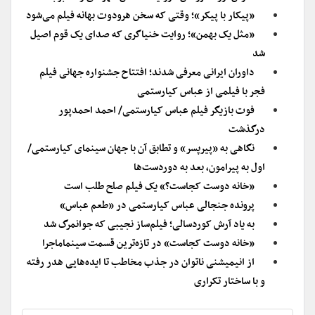
«پیکار با پیکر»؛ وقتی که سخن هرودوت بهانه فیلم می‌شود
«مثل یک بهمن»؛ روایت خنیاگری که صدای یک قوم اصیل
شد
داوران ایرانی معرفی شدند؛ افتتاح جشنواره جهانی فیلم
فجر با فیلمی از عباس کیارستمی
فوت بازیگر فیلم عباس کیارستمی/ احمد احمدپور
درگذشت
نگاهی به «پیرپسر» و تطابق آن با جهان سینمای کیارستمی/
اول به پیرامون، بعد به دوردست‌ها
«خانه دوست کجاست؟» یک فیلم صلح طلب است
پرونده جنجالی عباس کیارستمی در «طعم عباس»
به یاد آرش کوردسالی؛ فیلم‌ساز نجیبی که جوانمرگ شد
«خانه دوست کجاست» در تازه‌ترین قسمت سینماماجرا
از انیمیشنی ناتوان در جذب مخاطب تا ایده‌هایی هدر رفته
و با ساختار تکراری