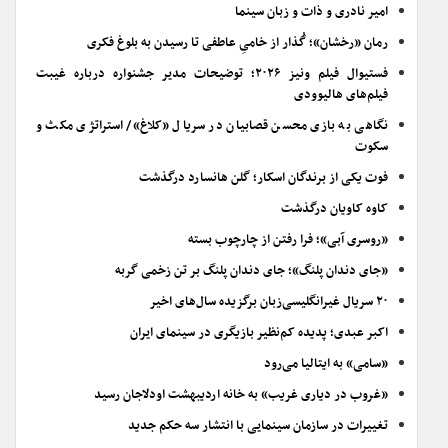
امیر نادری و ذات و زبان سینما
رمان «رخشان»؛ گُذار از خامیِ عاطفی تا رسیدن به بلوغ فکری
فستیوال فیلم ونیز ۲۰۲۶؛ توضیحات مدیر جشنواره درباره غیبت
فیلم‌های هالیوودی
نگاهی به بازی محسن قصابیان در سریال «کلاغ»/ استراتژی مکث و
سکوت
فوت یکی از برندگان اسکار؛ گلن هانسارد درگذشت
کاوه کاویان درگذشت
«روسری آبی»؛ فرا رفتن از چارچوب بسته
«جای دندان پلنگ»؛ جای دندان پلنگ بر تن زخمی گربه
۲۰ سریال غیرانگلیسی‌زبان برگزیده سال‌های اخیر
اکبر عبدی؛ پدیده کم‌نظیر بازیگری در سینمای ایران
«سامی» به ایتالیا می‌رود
«غروب در دیاری غریب» به خانه اردیبهشت اودلاجان رسید
تغییرات در سازمان سینمایی با انتشار سه حکم جدید