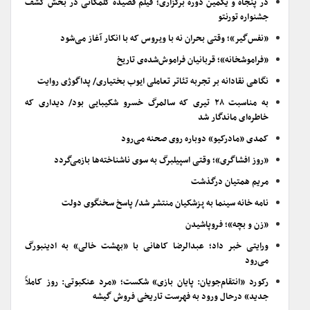
در پنجاه و یکمین دوره برگزاری؛ فیلم قصیده گلمکانی در بخش کشف
جشنواره تورنتو
«نفس‌گیر»؛ وقتی بحران نه با ویروس که با انکار آغاز می‌شود
«فراموشخانه»؛ قربانیان فراموش‌شده‌ی تاریخ
نگاهی نقادانه بر تجربه تئاتر تعاملی ایوب بختیاری/ پداگوژی روایت
به مناسبت ۲۸ تیری که سالمرگ خسرو شکیبایی بود/ دیداری که
خاطره‌ای ماندگار شد
کمدی «مادرکیو» دوباره روی صحنه می‌رود
«روز افشاگری»؛ وقتی اسپیلبرگ به سوی ناشناخته‌ها بازمی‌گردد
مریم همتیان درگذشت
نامه خانه سینما به پزشکیان منتشر شد/ پاسخ سخنگوی دولت
«زن و بچه»؛ فروپاشیدن
ورایتی خبر داد؛ عبدالرضا کاهانی با «بهشت خالی» به ادینبورگ
می‌رود
رکورد «انتقام‌جویان: پایان بازی» شکست؛ «مرد عنکبوتی: روز کاملاً
جدید» درحال ورود به فهرست تاریخی فروش گیشه