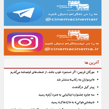
آخرین ها
مورگان فریمن: اگر دستمزد خوب باشد، از ضعف‌های فیلمنامه می‌گذرم
«ابرسواران مه رکاب» منتشر شد
پیتر گیل درگذشت
سه جایزه جشنواره ایتالیایی به «مرد آرام» رسید
«بیضایی‌خوانی» به «اژدهاک» رسید