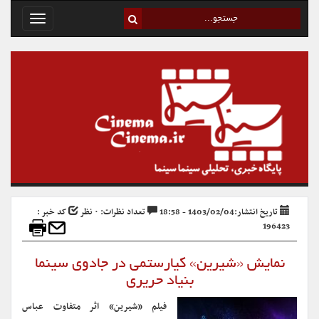
Toggle
avigation
تاریخ انتشار:1403/02/04 - 18:58
تعداد نظرات: ۰ نظر
کد خبر :
196423
نمایش «شیرین» کیارستمی در جادوی سینما
بنیاد حریری
فیلم «شیرین» اثر متفاوت عباس