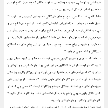
فرمایشی و نمایشی،‌ همه و همه توهین به نویسندگان که چه عرض کنم توهین
به اصل و اساس فرهنگ این سرزمین است.
فقط کافی است نگاهی به پیام های بازرگانی باسمه ای تلویزیون بیندازید تا
عمق فاجعه را دریابید. درکجای این تبلیغات که پر است از آدم های شکم سیر و
بی درد نشانی از فرهنگ می بینید؟ جز تبلیغ برای دامن زدن به حرص و آز این
مردم بی پناه که به قول خود حضرات فقط ۱۵ میلیون از ۸۵ میلیون نفرشان قادر
به خرید و خوردن برنج هستند چه چیز دیگری در این پیام های به اصطلاح
بازرگانی مشاهده می فرمایید؟
بر خداداد عزیزی و فیروز کریمی حرجی نیست. به حکم از کوزه همان برون
تراود که در اوست از آن ها انتظاری جز این نمی رود. باز خدا پدر و مادرشان را
بیامرزد که ادای آدم های فرهیخته را در نمی آورند و در روزگار رنگ و ریا شکل
خودشانند. آن ها باید در کار خودشان خوب باشند که هستند. از بهترین های
حوزه خودشان هم هستند. مشکل سیستم ریاکارانه ایست که سعی می کند در
کنار دلقک بازی سهمی را هم به فرهنگ اختصاص دهد. چه کار فرهنگ دارید؟
کار خودتان را بکنید و بار خودتان را ببرید.
اصلا شما را چه به نویسندگان ایرانی؟ نویسنده ایرانی در خلوت خود غریبانه می