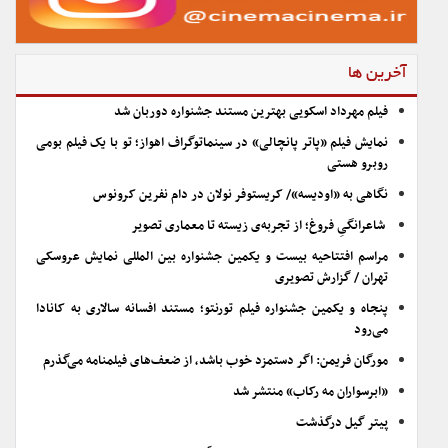
آخرین ها
فیلم مهرداد اسکویی بهترین مستند جشنواره دوربان شد
نمایش فیلم «پاتر پانچالی» در سینماتوگراف اهواز؛ تو با یک فیلم بومی
روبرو هستی
نگاهی به «اودیسه»/ کریستوفر نولان در دام نفرین کرونوس
شاعرانگیِ فروغ؛ از تجربه‌ی زیسته تا معماری تصویر
مراسم افتتاحیه بیست و یکمین جشنواره بین المللی نمایش عروسکی
تهران / گزارش تصویری
پنجاه و یکمین جشنواره فیلم تورنتو؛ مستند افسانه سالاری به کانادا
می‌رود
مورگان فریمن: اگر دستمزد خوب باشد، از ضعف‌های فیلمنامه می‌گذرم
«ابرسواران مه رکاب» منتشر شد
پیتر گیل درگذشت