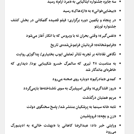
سه جایزه جشنواره ایتالیایی به «مرد آرام» رسید
«بیضایی‌خوانی» به «اژدهاک» رسید
در پنجاه و یکمین دوره برگزاری؛ فیلم قصیده گلمکانی در بخش کشف
جشنواره تورنتو
«نفس‌گیر»؛ وقتی بحران نه با ویروس که با انکار آغاز می‌شود
«فراموشخانه»؛ قربانیان فراموش‌شده‌ی تاریخ
نگاهی نقادانه بر تجربه تئاتر تعاملی ایوب بختیاری/ پداگوژی روایت
به مناسبت ۲۸ تیری که سالمرگ خسرو شکیبایی بود/ دیداری که
خاطره‌ای ماندگار شد
کمدی «مادرکیو» دوباره روی صحنه می‌رود
«روز افشاگری»؛ وقتی اسپیلبرگ به سوی ناشناخته‌ها بازمی‌گردد
مریم همتیان درگذشت
نامه خانه سینما به پزشکیان منتشر شد/ پاسخ سخنگوی دولت
«زن و بچه»؛ فروپاشیدن
ورایتی خبر داد؛ عبدالرضا کاهانی با «بهشت خالی» به ادینبورگ
می‌رود