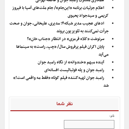
همکاری مشترک رامبد جوان و عاطفه تهرانی
اعلام جزئیات برنامه «این‌جام»/ جام ملت‌های آسیا با فیروز
کریمی و سیدجواد یحیوی
ادعای عجیب مدیر شبکه۴؛ مدیری، علیخانی، جوان و صحت
جرأت نمی‌کنند به تلویزیون بروند
سرنوشت «کلاه قرمزی» در انتظار «جناب خان»؟
پایان اکران فیلم پرفروش سال/ «چپ، راست» به سینماها
می‌آید
آینده مبهم «خندوانه» از نگاه رامبد جوان
رامبد جوان و پله فوتبالیست افسانه‌ای
رامبد جوان تهیه‌کننده فیلم کوتاه «فقط مه واقعی است!»
شد
نظر شما
نام: