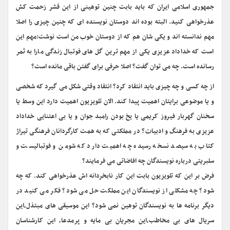
جمهوری اسلامی ایران که باید بابت چنین توهینی از این قشر زحمت کش
عذرخواهی کنید. البته بوده اند دوستان نویسنده ای که چنین چیزی را اصلا
مهم ندانسته اند و یکی شان هم که از دوستان خوب من است نوشت:مهم این
است که خداداد عزیزی یکی از مهم ترین گل های فوتبال زندگی مارا به ثمر
رسانده است. چه می توان گفت؟ اصلا حرفی برای گفتن باقی مانده است؟
از چه کسی و چه چیزی باید انتقاد کرد؟ انتقاد وقتی شکل می گیرد که شخصی
و یا موضوعی برایتان اهمیت پیدا کند. الان تلویزیون اهمیت دارد این وسط یا
سخنان گهربار فیروز کریمی یا یخ بودن رامبد جوان و یا بی اعتنایی خداداد
عزیزی به فرهنگ و ادبیات؟ در مملکتی که به همت کارگردانان فرهنگی تیراژ
کتاب به سیصد نسخه رسیده چه اهمیت دارد که شومن و فوتبالیست و
سلبریتی درباره نویسندگان چه افاضاتی می فرمایند؟
فرض بر این که تلویزیون بابت این کار نابخردانه اش عذرخواهی کند. که چه
شود؟ چه مشکلی از نویسندگان این مملکت حل می شود؟ فکر می کنید در
دیگر برنامه ها به نویسندگان توهین نمی شود؟ این موسیقی های مبتذل،‌این
سریال های بی مخاطب،‌این مجریان بی مایه و پرمدعا، این کارشناسان