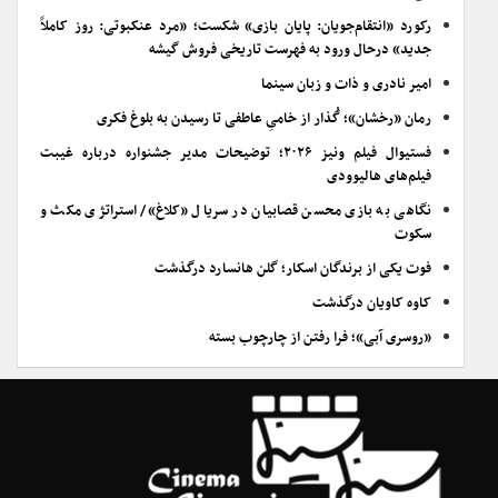
رکورد «انتقام‌جویان: پایان بازی» شکست؛ «مرد عنکبوتی: روز کاملاً
جدید» درحال ورود به فهرست تاریخی فروش گیشه
امیر نادری و ذات و زبان سینما
رمان «رخشان»؛ گُذار از خامیِ عاطفی تا رسیدن به بلوغ فکری
فستیوال فیلم ونیز ۲۰۲۶؛ توضیحات مدیر جشنواره درباره غیبت
فیلم‌های هالیوودی
نگاهی به بازی محسن قصابیان در سریال «کلاغ»/ استراتژی مکث و
سکوت
فوت یکی از برندگان اسکار؛ گلن هانسارد درگذشت
کاوه کاویان درگذشت
«روسری آبی»؛ فرا رفتن از چارچوب بسته