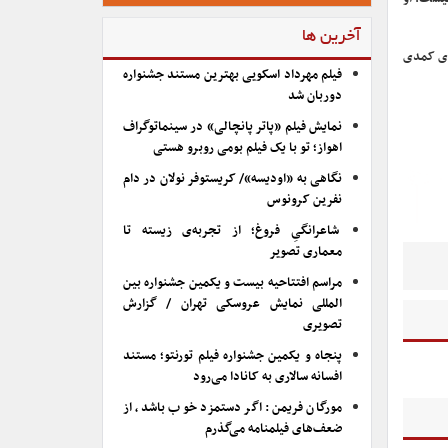
آخرین ها
های کمدی
فیلم مهرداد اسکویی بهترین مستند جشنواره
دوربان شد
نمایش فیلم «پاتر پانچالی» در سینماتوگراف
اهواز؛ تو با یک فیلم بومی روبرو هستی
نگاهی به «اودیسه»/ کریستوفر نولان در دام
نفرین کرونوس
شاعرانگیِ فروغ؛ از تجربه‌ی زیسته تا
معماری تصویر
مراسم افتتاحیه بیست و یکمین جشنواره بین
المللی نمایش عروسکی تهران / گزارش
تصویری
پنجاه و یکمین جشنواره فیلم تورنتو؛ مستند
افسانه سالاری به کانادا می‌رود
مورگان فریمن: اگر دستمزد خوب باشد، از
ضعف‌های فیلمنامه می‌گذرم