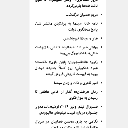
«روز افشاگری»؛ وقتی اسپیلبرگ به سوی
ناشناخته‌ها بازمی‌گردد
مریم همتیان درگذشت
نامه خانه سینما به پزشکیان منتشر شد/
پاسخ سخنگوی دولت
«زن و بچه»؛ فروپاشیدن
ورایتی خبر داد؛ عبدالرضا کاهانی با «بهشت
خالی» به ادینبورگ می‌رود
رکورد «انتقام‌جویان: پایان بازی» شکست؛
«مرد عنکبوتی: روز کاملاً جدید» درحال
ورود به فهرست تاریخی فروش گیشه
امیر نادری و ذات و زبان سینما
رمان «رخشان»؛ گُذار از خامیِ عاطفی تا
رسیدن به بلوغ فکری
فستیوال فیلم ونیز ۲۰۲۶؛ توضیحات مدیر
جشنواره درباره غیبت فیلم‌های هالیوودی
نگاهی به بازی محسن قصابیان در سریال
«کلاغ»/ استراتژی مکث و سکوت