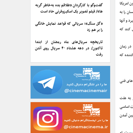
ون امریکا
گفت‌وگو با کارگردان «طلاقم بده به خاطر گربه
ها»/ فیلم تصویر یک اسکیزوفرنی حاد است
دن نخستین ماهواره به فضا در صدد است تا خطابه جان اف کندی را در دهه ۶۰ عملی کند و با فرستادن آپولو۱۱، انسان را به
د و آنها
«گل سنگ»؛ سریالی که قواعد نمایش خانگی
 می‌دهند و کلی راهی فلوریدا می‌شود تا با سرپرست فضایی آپولو۱- همکاری کند که
را بر هم زد
تاریخچه سریال‌های ماه رمضان از ابتدا
 در زمان
تاکنون/ در دهه هشتاد ۴۰ سریال روی آنتن
رفت
کننده که
‌های فنی
و طی حادثه‌ای مرگبار به علت
 تغییرات اساسی
و تصویر پایین آمدن
یست. او‌