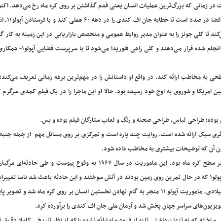
ن شوروی و امریکاست در زمانی که بزرگ‌ترین عملیات انسان یعنی قدم گذاشتن بر روی کره ماه رخ می‌دهد. اکن
برای پیشی گرفتن از شوروی در جهت فرستا
 تا کلی جونز را به عنوان مدیر روابط عمومی و ‌متخصص بازاریابی در این زمینه به کار گیر
با تهدید کردن کلی که گذشته‌ای پر پیچ و خم داشته او را در عمل انجام شده قرار
طحی به مخاطب ارائه کند. در واقع او داستانش را در مهم‌ترین برهه زمانی تعریف می‌کند؛
امریکا و شوروی به اوج خود رسیده بود. حالا او این ماجرا را در یک فیلم کمدی سرگرم 
م بوده؛ طراحی لباس، طراحی صحنه و رنگ و لعاب ستارگان فیلم بوده و بس.
اثری سبک ارائه شده است. روایت چند پاره است و تمرکزی بر روی مسائل مهم از جمله جنبه
آپولو ۱،قسمتی از پروژه آپولوی ناسا برای آماده‌سازی فرود انسان بر سطح کره ماه بود. این ماموریت در سال ۱۹۶۷ به وقوع پیوست 
اشتعال‌زایی مواد داخل سفینه و اکسیژن خالص آن، هر سه فضانورد آپولو۱ که در حال تمرین روی زمین بودند در آتش سوختند و این حادثه باعث شد ناسا
در طراحی کپسول فضاپیما بدهد تا اینکه سرانجام در ژوئیه ۱۹۶۹ میلادی، ماموریت آپولو ۱۱ منجر به گام نهادن نخستین انسان بر روی کره ماه شد 
تلویزیون‌های سراسر جهان پخش شد و آرمان ملی جان اف کندی را برآورده کرد.
ساخته که نه تنها برداشتی تازه از فرود ماه ارائه نشده بلکه از نظر تاریخی کاملا دقیق ن