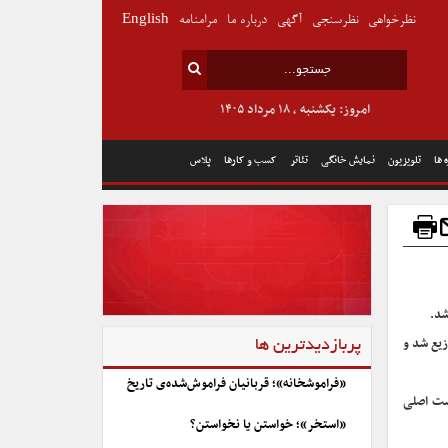
نظرخواهی
نظرسنجی
آگهی
درباره ما
مرامنامه
English
امروز: یکشنبه , ۱۸ مرداد ۱۴۰۵
 ها
تلویزیون
نمایش خانگی
تئاتر
کسب و کارها
پلاس
شد.
زیع شد و
پربازدیدترین ها
«فراموشخانه»؛ قربانیان فراموش‌شده‌ی تاریخ
ست اصلی
«استخر»؛ خواستن یا نخواستن؟