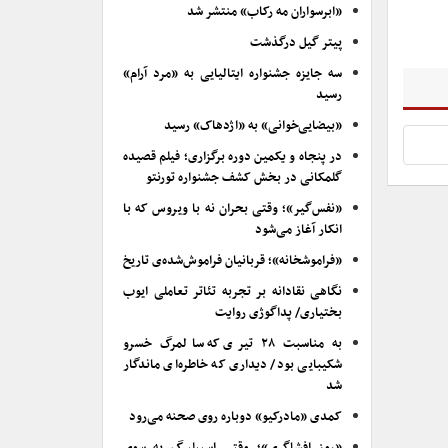
«ابرسواران مه رکاب» منتشر شد
پیتر گیل درگذشت
سه جایزه جشنواره ایتالیایی به «مرد آرام»
رسید
«بیضایی‌خوانی» به «اژدهاک» رسید
در پنجاه و یکمین دوره برگزاری؛ فیلم قصیده
گلمکانی در بخش کشف جشنواره تورنتو
«نفس‌گیر»؛ وقتی بحران نه با ویروس که با
انکار آغاز می‌شود
«فراموشخانه»؛ قربانیان فراموش‌شده‌ی تاریخ
نگاهی نقادانه بر تجربه تئاتر تعاملی ایوب
بختیاری/ پداگوژی روایت
به مناسبت ۲۸ تیری که سالمرگ خسرو
شکیبایی بود/ دیداری که خاطره‌ای ماندگار
شد
کمدی «مادرکیو» دوباره روی صحنه می‌رود