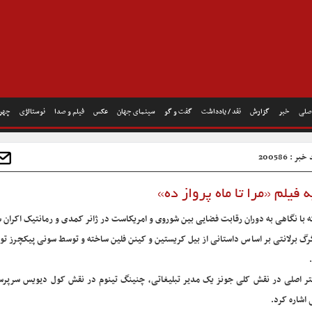
صلی
خبر
گزارش
نقد / یادداشت
گفت و گو
سینمای جهان
عکس
فیلم و صدا
نوستالژی
چهره
بر : 200586
 فیلم «مرا تا ماه پرواز ده»
 که با نگاهی به دوران رقابت فضایی بین شوروی و امریکاست در ژانر کمدی و رمانتیک اکران 
ی گرگ برلانتی بر اساس داستانی از بیل کریستین و کینن فلین ساخته و توسط سونی پیکچرز تو
راکتر اصلی در نقش کلی جونز یک مدیر تبلیغاتی، چنینگ تینوم در نقش کول دیویس سرپر