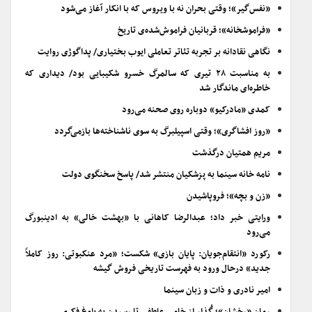
«نفس‌گیر»؛ وقتی بحران نه با ویروس که با انکار آغاز می‌شود
«فراموشخانه»؛ قربانیان فراموش‌شده‌ی تاریخ
نگاهی نقادانه بر تجربه تئاتر تعاملی ایوب بختیاری/ پداگوژی روایت
به مناسبت ۲۸ تیری که سالمرگ خسرو شکیبایی بود/ دیداری که
خاطره‌ای ماندگار شد
کمدی «مادرکیو» دوباره روی صحنه می‌رود
«روز افشاگری»؛ وقتی اسپیلبرگ به سوی ناشناخته‌ها بازمی‌گردد
مریم همتیان درگذشت
نامه خانه سینما به پزشکیان منتشر شد/ پاسخ سخنگوی دولت
«زن و بچه»؛ فروپاشیدن
ورایتی خبر داد؛ عبدالرضا کاهانی با «بهشت خالی» به ادینبورگ
می‌رود
رکورد «انتقام‌جویان: پایان بازی» شکست؛ «مرد عنکبوتی: روز کاملاً
جدید» درحال ورود به فهرست تاریخی فروش گیشه
امیر نادری و ذات و زبان سینما