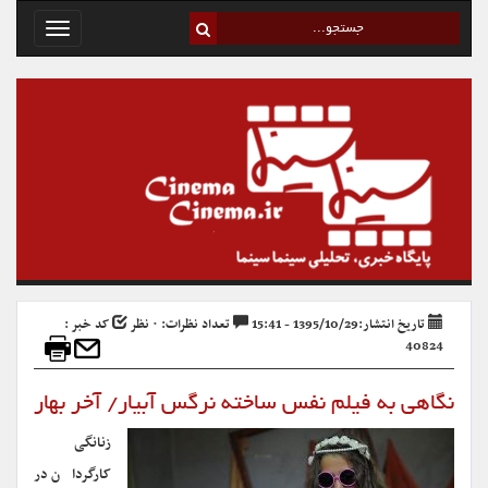
Toggle
avigation
تاریخ انتشار:1395/10/29 - 15:41
تعداد نظرات: ۰ نظر
کد خبر :
40824
نگاهی به فیلم نفس ساخته نرگس آبیار/ آخر بهار
زنانگی
کارگردان در