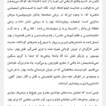
اولین بار داریم وقایع تاریخی این دوره را از دید دخترانه یک کودک می‌بینم و
این به ظرافت و جذابیت فیلم اضافه کرده. نگاه کنید به قسمت‌های انیمیشنی
«نفس» که- با وجود این‌که در برخی صحنه‌ها یادآور «پرسپولیس» مرجان
ساتراپی است- توهمات رویاپردازانه بهار را به زیبایی نشان داده و برخی
لحظاتش یادآور کتاب‌های شل سیلوراستاین شده. تلخی فقر و جنگ و
حاشیه‌نشینی و نظام آموزشی خشن از چشم مثبت‌بین و ذهن قصه‌پرداز بهار
تبدیل شده به داستان‌های شیرین و پرواز با سیمرغ و شعرهای کودکانه. حدیث
نفس کارگردان از دوران کودکی همراه شده با بازی نفس‌گیر نقش بهار- ساره
موسوی- و بازیگر نقش ننه آقا پانته‌آ پناهی‌ها که ابتدا با گریم سنگین
نمی‌شناسیمش، اما وقتی از مجری تلویزیون رو می‌گیرد، یاد مادربزرگ خودمان
می‌افتیم. کم نیستند مخاطبانی که در دوران خردسالی مانند بهار، با هر شیء
و موجودی در اطراف خود-مثل شامپو تخم‌مرغی و نقش و نگار دیوار گچی-
داستان‌پردازی و رویاسازی کرده‌اند.
چنین است که نمایش سنت‌های عزاداری محرم بین بلوچ‌ها و یزدی‌ها، سواری
بر موتور سه‌چرخه، آداب تماشای فیلم و مرور آواز هندی، معلمی که برای بهار