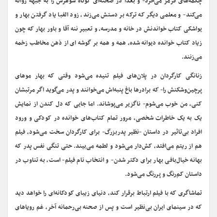
چکمه‌های قرمز می‌خرد- و بعدا در صحنه‌ای کوتاه شوهرش را به جبهه روانه
می‌کند- و معلمی دیگر که ترکه بر دستش می‌زند، زود الفبا یاد گرفتن بهار و
یواشکی کتاب خواندنش در خانه و مدرسه، و تعبیر ننه آقا و باور بهار که چون
زیاد کتاب خوانده دیوانه شده، همه و همه بر گوشه ای از ذهن مخاطب زخمه
می‌زنند.
زنانگی کارگردان در پلان‌های فیلم تنیده می‌شود وقتی که بهار موهای
پرچین‌وشکنش را- که برادرها باغ پنبه‌اش می‌خوانند و پدر می‌گوید اگر مرتبشان
کنی، من خوب می‌شوم- ناگزیر می‌پوشاند. اما جایی که دل کندن از نمایش
یک به یک خاطرات شخصی، مرور تمام کتاب‌های خوانده در کودکی و ورود
افراد بی‌تاثیر در داستان -نظیر پدربزرگ- برای کارگردان سخت می‌شود، فیلم
هم از ریتم می‌افتد، کش‌دار می‌شود و لطمه می‌بیند. حتی تنگی نفس پدر که
بهانه خیال‌بافی بهار برای دکتر شدن- و انتخاب نام فیلم- است، به تناوب در
داستان کم‌رنگ و پررنگ می‌شود.
تماشاگری که با فیلم ارتباط برقرار کند، دنیای زیبای کودکانه‌ای را خواهد دید
که در سینمای ایران بی‌نظیر است و پس از صحنه بی‌رحمانه آخر، غم رویاهای