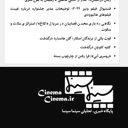
رمان «رخشان»؛ گُذار از خامیِ عاطفی تا رسیدن به بلوغ فکری
فستیوال فیلم ونیز ۲۰۲۶؛ توضیحات مدیر جشنواره درباره غیبت
فیلم‌های هالیوودی
نگاهی به بازی محسن قصابیان در سریال «کلاغ»/ استراتژی مکث و
سکوت
فوت یکی از برندگان اسکار؛ گلن هانسارد درگذشت
کاوه کاویان درگذشت
«روسری آبی»؛ فرا رفتن از چارچوب بسته