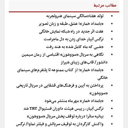
مطالب مرتبط
تولد هفتادسالگی سینمای هنروتجربه
«بامداد خمار»؛ عشق، طبقه و زبان تصویر
هفت اثر جدید در راه شبکه نمایش خانگی
نرگس آبیار خدای زدن به دل ماجراست
«شبی که ماه کامل شد» به هند رفت
نگاهی به سریال «سووشون» اقتباسی از رمان سیمین
دانشور/ قاب‌های زیبای شیراز
«بامداد خمار»؛ از کتاب ممنوعه تا پلتفرم‌های سینمای
خانگی
پرداختن به آیین و فرهنگ‌های قشقایی در سریال تاریخی
«سووشون»
«بامداد خمار» مهرماه منتشر می‌شود
نرگس آبیار، رییس هیئت داوران فستیوال TRT شد
بیانیه ساترا درباره توقف پخش سریال «سووشون»
واکنش کارگردان به توقیف سریالش و فیلتر نماوا/ نرگس