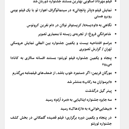
فیلم مهرداد اسکویی بهترین مستند جشنواره دوربان شد
نمایش فیلم «پاتر پانچالی» در سینماتوگراف اهواز؛ تو با یک فیلم بومی
روبرو هستی
نگاهی به «اودیسه»/ کریستوفر نولان در دام نفرین کرونوس
شاعرانگیِ فروغ؛ از تجربه‌ی زیسته تا معماری تصویر
مراسم افتتاحیه بیست و یکمین جشنواره بین المللی نمایش عروسکی
تهران / گزارش تصویری
پنجاه و یکمین جشنواره فیلم تورنتو؛ مستند افسانه سالاری به کانادا
می‌رود
مورگان فریمن: اگر دستمزد خوب باشد، از ضعف‌های فیلمنامه می‌گذرم
«ابرسواران مه رکاب» منتشر شد
پیتر گیل درگذشت
سه جایزه جشنواره ایتالیایی به «مرد آرام» رسید
«بیضایی‌خوانی» به «اژدهاک» رسید
در پنجاه و یکمین دوره برگزاری؛ فیلم قصیده گلمکانی در بخش کشف
جشنواره تورنتو