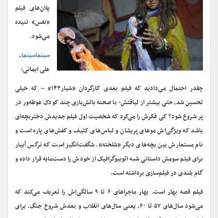
پلان‌های فیلم
«نفس» تنیده
می‌شود.
سینماسینما
،
علی ایمانی:
چقدر احتمال می‌دادید که فیلم بعدی کارگردان «شیار۱۴۳» – که خیلی
تحسین شد، حتی بیشتر از لیاقتش- با صحنه بالش‌بازی چند کودک غوطه‌ور در
پر شروع شود؟ کی فکرش را می‌کرد که شخصیت اول فیلم جدیدش دختربچه‌ای
باشد که ویژگی‌اش موهای پریشان و لباس‌های کثیف و کفش‌های پاره است و
نام مستعارش بین بچه‌های دیگر «شلخته». شگفت‌انگیز است که نرگس آبیار
برای فیلم سومش داستانی شبه اتوبیوگرافیک از خودش را دست‌مایه قرار داده و
گام بلندی در فیلم‌سازی برداشته است.
فیلم قصه بهار است. بهار ماجراهای ۶ تا ۹ سالگی‌اش را تعریف می‌کند که
می‌شود سال‌های ۵۷ تا ۶۰، یعنی سال‌های انقلاب و بعدش شروع جنگ. برای