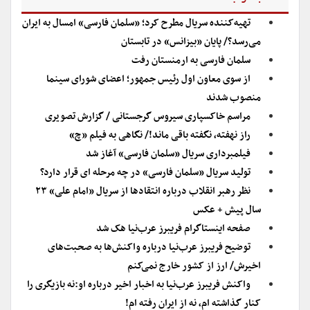
تهیه‌کننده سریال مطرح کرد؛ «سلمان فارسی» امسال به ایران
می‌رسد؟/ پایان «بیزانس» در تابستان
سلمان فارسی به ارمنستان رفت
از سوی معاون اول رئیس جمهور؛ اعضای شورای سینما
منصوب شدند
مراسم خاکسپاری سیروس گرجستانی / گزارش تصویری
راز نهفته، نگفته باقی ماند!/ نگاهی به فیلم «چ»
فیلمبرداری سریال «سلمان فارسی» آغاز شد
تولید سریال «سلمان فارسی» در چه مرحله ای قرار دارد؟
نظر رهبر انقلاب درباره انتقادها از سریال «امام علی» ۲۳
سال پیش + عکس
صفحه اینستاگرام فریبرز عرب‌نیا هک شد
توضیح فریبرز عرب‌نیا درباره واکنش‌ها به صحبت‌های
اخیرش/ ارز از کشور خارج نمی‌کنم
واکنش فریبرز عرب‌نیا به اخبار اخیر درباره او:نه بازیگری را
کنار گذاشته ام، نه از ایران رفته ام!