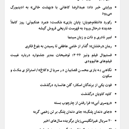
ورایتی خبر داد؛ عبدالرضا کاهانی با «بهشت خالی» به ادینبورگ
می‌رود
رکورد «انتقام‌جویان: پایان بازی» شکست؛ «مرد عنکبوتی: روز کاملاً
جدید» درحال ورود به فهرست تاریخی فروش گیشه
امیر نادری و ذات و زبان سینما
رمان «رخشان»؛ گُذار از خامیِ عاطفی تا رسیدن به بلوغ فکری
فستیوال فیلم ونیز ۲۰۲۶؛ توضیحات مدیر جشنواره درباره غیبت
فیلم‌های هالیوودی
نگاهی به بازی محسن قصابیان در سریال «کلاغ»/ استراتژی مکث و
سکوت
فوت یکی از برندگان اسکار؛ گلن هانسارد درگذشت
کاوه کاویان درگذشت
«روسری آبی»؛ فرا رفتن از چارچوب بسته
«جای دندان پلنگ»؛ جای دندان پلنگ بر تن زخمی گربه
۲۰ سریال غیرانگلیسی‌زبان برگزیده سال‌های اخیر