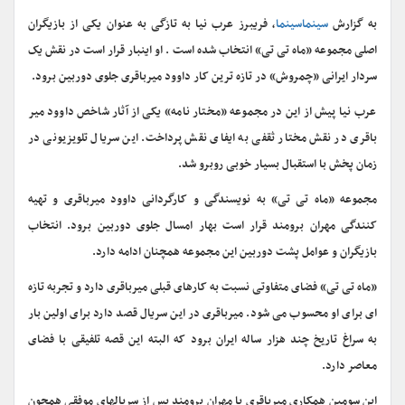
به گزارش
سینماسینما
،‌ فریبرز عرب نیا به تازگی به عنوان یکی از بازیگران
اصلی مجموعه «ماه تی تی» انتخاب شده است . او اینبار قرار است در نقش یک
سردار ایرانی «چمروش» در تازه ترین کار داوود میرباقری جلوی دوربین برود.
عرب نیا پیش از این در مجموعه «مختار نامه» یکی از آثار شاخص داوود میر
باقری در نقش مختار ثقفی به ایفای نقش پرداخت. این سریال تلویزیونی در
زمان پخش با استقبال بسیار خوبی روبرو شد.
مجموعه «ماه تی تی» به نویسندگی و کارگردانی داوود میرباقری و تهیه
کنندگی مهران برومند قرار است بهار امسال جلوی دوربین برود. انتخاب
بازیگران و عوامل پشت دوربین این مجموعه همچنان ادامه دارد.
«ماه تی تی» فضای متفاوتی نسبت به کارهای قبلی میرباقری دارد و تجربه تازه
ای برای او محسوب می شود. میرباقری در این سریال قصد دارد برای اولین بار
به سراغ تاریخ چند هزار ساله ایران برود که البته این قصه تلفیقی با فضای
معاصر دارد.
این سومین همکاری میرباقری با مهران برومند پس از سریالهای موفقی همچون