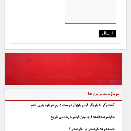
پربازدیدترین ها
گفت‌وگو با بازیگر فیلم باران/ دوست دارم دوباره بازی کنم
«فراموشخانه»؛ قربانیان فراموش‌شده‌ی تاریخ
«استخر»؛ خواستن یا نخواستن؟