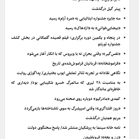
پیتر گیل درگذشت
سه جایزه جشنواره ایتالیایی به «مرد آرام» رسید
«بیضایی‌خوانی» به «اژدهاک» رسید
در پنجاه و یکمین دوره برگزاری؛ فیلم قصیده گلمکانی در بخش کشف
جشنواره تورنتو
«نفس‌گیر»؛ وقتی بحران نه با ویروس که با انکار آغاز می‌شود
«فراموشخانه»؛ قربانیان فراموش‌شده‌ی تاریخ
نگاهی نقادانه بر تجربه تئاتر تعاملی ایوب بختیاری/ پداگوژی روایت
به مناسبت ۲۸ تیری که سالمرگ خسرو شکیبایی بود/ دیداری که
خاطره‌ای ماندگار شد
کمدی «مادرکیو» دوباره روی صحنه می‌رود
«روز افشاگری»؛ وقتی اسپیلبرگ به سوی ناشناخته‌ها بازمی‌گردد
مریم همتیان درگذشت
نامه خانه سینما به پزشکیان منتشر شد/ پاسخ سخنگوی دولت
«زن و بچه»؛ فروپاشیدن