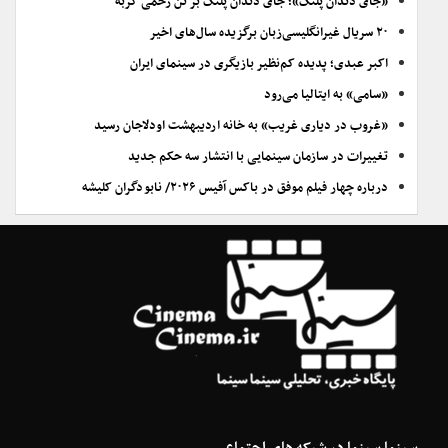
«جای دندان پلنگ»؛ جای دندان پلنگ بر تن زخمی گربه
۲۰ سریال غیرانگلیسی‌زبان برگزیده سال‌های اخیر
اکبر عبدی؛ پدیده کم‌نظیر بازیگری در سینمای ایران
«سامی» به ایتالیا می‌رود
«غروب در دیاری غریب» به خانه اردیبهشت اودلاجان رسید
تغییرات در سازمان سینمایی با انتشار سه حکم جدید
درباره چهار فیلم موفق در باکس آفیس ۲۰۲۶/ نابودگران کلیشه