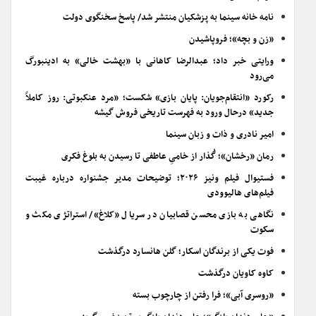
نامه خانه سینما به پزشکیان منتشر شد/ پاسخ سخنگوی دولت
«زن و بچه»؛ فروپاشیدن
ورایتی خبر داد؛ عبدالرضا کاهانی با «بهشت خالی» به ادینبورگ
می‌رود
رکورد «انتقام‌جویان: پایان بازی» شکست؛ «مرد عنکبوتی: روز کاملاً
جدید» درحال ورود به فهرست تاریخی فروش گیشه
امیر نادری و ذات و زبان سینما
رمان «رخشان»؛ گُذار از خامیِ عاطفی تا رسیدن به بلوغ فکری
فستیوال فیلم ونیز ۲۰۲۶؛ توضیحات مدیر جشنواره درباره غیبت
فیلم‌های هالیوودی
نگاهی به بازی محسن قصابیان در سریال «کلاغ»/ استراتژی مکث و
سکوت
فوت یکی از برندگان اسکار؛ گلن هانسارد درگذشت
کاوه کاویان درگذشت
«روسری آبی»؛ فرا رفتن از چارچوب بسته