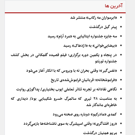
آخرین ها
«ابرسواران مه رکاب» منتشر شد
پیتر گیل درگذشت
سه جایزه جشنواره ایتالیایی به «مرد آرام» رسید
«بیضایی‌خوانی» به «اژدهاک» رسید
در پنجاه و یکمین دوره برگزاری؛ فیلم قصیده گلمکانی در بخش کشف
جشنواره تورنتو
«نفس‌گیر»؛ وقتی بحران نه با ویروس که با انکار آغاز می‌شود
«فراموشخانه»؛ قربانیان فراموش‌شده‌ی تاریخ
نگاهی نقادانه بر تجربه تئاتر تعاملی ایوب بختیاری/ پداگوژی روایت
به مناسبت ۲۸ تیری که سالمرگ خسرو شکیبایی بود/ دیداری که
خاطره‌ای ماندگار شد
کمدی «مادرکیو» دوباره روی صحنه می‌رود
«روز افشاگری»؛ وقتی اسپیلبرگ به سوی ناشناخته‌ها بازمی‌گردد
مریم همتیان درگذشت