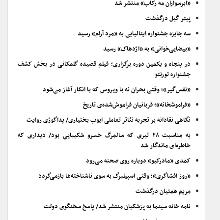
«ابرسواران مه رکاب» منتشر شد
پیتر گیل درگذشت
سه جایزه جشنواره ایتالیایی به «مرد آرام» رسید
«بیضایی‌خوانی» به «اژدهاک» رسید
در پنجاه و یکمین دوره برگزاری؛ فیلم قصیده گلمکانی در بخش کشف
جشنواره تورنتو
«نفس‌گیر»؛ وقتی بحران نه با ویروس که با انکار آغاز می‌شود
«فراموشخانه»؛ قربانیان فراموش‌شده‌ی تاریخ
نگاهی نقادانه بر تجربه تئاتر تعاملی ایوب بختیاری/ پداگوژی روایت
به مناسبت ۲۸ تیری که سالمرگ خسرو شکیبایی بود/ دیداری که
خاطره‌ای ماندگار شد
کمدی «مادرکیو» دوباره روی صحنه می‌رود
«روز افشاگری»؛ وقتی اسپیلبرگ به سوی ناشناخته‌ها بازمی‌گردد
مریم همتیان درگذشت
نامه خانه سینما به پزشکیان منتشر شد/ پاسخ سخنگوی دولت