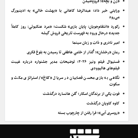
«زن و بچه»؛ فروپاشیدن
ورایتی خبر داد؛ عبدالرضا کاهانی با «بهشت خالی» به ادینبورگ
می‌رود
رکورد «انتقام‌جویان: پایان بازی» شکست؛ «مرد عنکبوتی: روز کاملاً
جدید» درحال ورود به فهرست تاریخی فروش گیشه
امیر نادری و ذات و زبان سینما
رمان «رخشان»؛ گُذار از خامیِ عاطفی تا رسیدن به بلوغ فکری
فستیوال فیلم ونیز ۲۰۲۶؛ توضیحات مدیر جشنواره درباره غیبت
فیلم‌های هالیوودی
نگاهی به بازی محسن قصابیان در سریال «کلاغ»/ استراتژی مکث و
سکوت
فوت یکی از برندگان اسکار؛ گلن هانسارد درگذشت
کاوه کاویان درگذشت
«روسری آبی»؛ فرا رفتن از چارچوب بسته