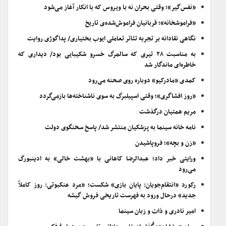
«نفس‌گیر»؛ وقتی بحران نه با ویروس که با انکار آغاز می‌شود
«فراموشخانه»؛ قربانیان فراموش‌شده‌ی تاریخ
نگاهی نقادانه بر تجربه تئاتر تعاملی ایوب بختیاری/ پداگوژی روایت
به مناسبت ۲۸ تیری که سالمرگ خسرو شکیبایی بود/ دیداری که
خاطره‌ای ماندگار شد
کمدی «مادرکیو» دوباره روی صحنه می‌رود
«روز افشاگری»؛ وقتی اسپیلبرگ به سوی ناشناخته‌ها بازمی‌گردد
مریم همتیان درگذشت
نامه خانه سینما به پزشکیان منتشر شد/ پاسخ سخنگوی دولت
«زن و بچه»؛ فروپاشیدن
ورایتی خبر داد؛ عبدالرضا کاهانی با «بهشت خالی» به ادینبورگ
می‌رود
رکورد «انتقام‌جویان: پایان بازی» شکست؛ «مرد عنکبوتی: روز کاملاً
جدید» درحال ورود به فهرست تاریخی فروش گیشه
امیر نادری و ذات و زبان سینما