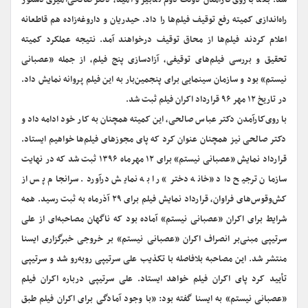
شد. بعد با روی‌کارآمدن دولت دوم تدبیر و امید، دکتر صالحی‌امیری دستور
راه‌اندازی کمیته رفع توقیف فیلم‌ها را داد. حیدریان و داروغه‌زاده هم قاطعانه
اعلام کردند فیلم‌ها ‌از محاق توقیف درخواهند آمد. نتیجه عملکرد کمیته
تحقیق و بررسی فیلم‌های توقیفی، ‌آزادسازی پنج فیلم، از جمله «عصبانی
نیستم» بود و سازمان سینمایی برای پنجمین‌بار به این فیلم پروانه نمایش داد.
در تاریخ ۱۲ مهر ۹۶ قرارداد اکران فیلم ثبت شد.
با روی‌کار‌آمدن دکتر عباس صالحی، این کمیته همچنان به کار خود ادامه داد و
دکتر صالحی نیز همچنان عنوان کرد که پای مجوز‌های فیلم‌ها خواهیم ایستاد.
قرارداد نمایش «عصبانی نیستم» برای ۱۲ مهرماه ۱۳۹۶ ثبت شد که در نهایت
سازمان ترجیح داد «خانه دختر» را به نمایش درآورد. سرانجام پس از
کش‌وقوس‌های فراوان، قرارداد نمایش فیلم برای ۲۹ آذرماه به ثبت رسید. همه
شرایط برای اکران «عصبانی نیستم» آماده بود که ناگهان مصاحبه‌ای از علی
سرتیپی مبنی‌بر انصراف اکران «عصبانی نیستم» بر خروجی خبرگزاری ایسنا
منتشر شد. این مصاحبه بلافاصله با تکذیب علی سرتیپی روبه‌رو شد و سرتیپی
تأیید کرد پای اکران فیلم خواهد ایستاد. علی سرتیپی درباره اکران فیلم
«عصبانی نیستم» به ایسنا گفته بود: «با وجود آمادگی برای اکران فیلم طبق