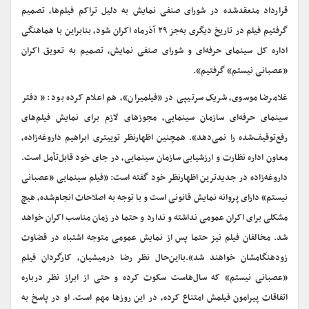
قرارداد منعقدشده در شورای صنفی نمایش به دلیل تراکم فیلم‌ها، تصمیم
گرفتیم فیلم در تاریخ دیگری به‌جز ۲۹ آذرماه اکران شود، بنابراین با هماهنگی
اداره کل سینمای حرفه‎‌ای و شورای صنفی نمایش، تصمیم به تعویق اکران
«عصبانی نیستم» گرفتیم».
غلامرضا موسوی، ‌شریک سرتیپی در «فیلمیران»، هم اعلام کرده بود: « دفتر
سینمای حرفه‌ای سازمان سینمایی، مجوزهای لازم برای نمایش فیلم‌های
رفع‌توقیف‌شده را نمی‌دهد». همچنین اظهارنظر توییتری ابراهیم داروغه‌زاده،
معاون اداره نظارت و ارزشیابی سازمان سینمایی، در جای خود قابل‌تأمل است.
داروغه‌زاده در جدیدترین اظهارنظر خود گفته است: «فیلم سینمایی «عصبانی
نیستم» دارای پروانه نمایش قانونی است و با توجه به اصلاحات انجام‌شده، هیچ
مشکلی برای اکران عمومی نداشته و ندارد و حتما در زمان مناسب اکران خواهد
شد. مخالفان فیلم نیز حتما پس از نمایش عمومی متوجه اشتباه در قضاوت
زودهنگامشان خواهند شد».بااین‌حال نظر رضا درمیشیان، ‌کارگردان فیلم
«عصبانی نیستم» که سال‌هاست سکوت کرده و حتی از ابراز نظر درباره
اتفاقات پیرامون فیلمش امتناع کرده،‌ در این روزها مهم است. او در پاسخ به