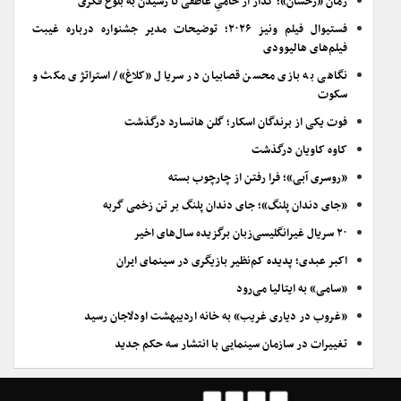
رمان «رخشان»؛ گُذار از خامیِ عاطفی تا رسیدن به بلوغ فکری
فستیوال فیلم ونیز ۲۰۲۶؛ توضیحات مدیر جشنواره درباره غیبت
فیلم‌های هالیوودی
نگاهی به بازی محسن قصابیان در سریال «کلاغ»/ استراتژی مکث و
سکوت
فوت یکی از برندگان اسکار؛ گلن هانسارد درگذشت
کاوه کاویان درگذشت
«روسری آبی»؛ فرا رفتن از چارچوب بسته
«جای دندان پلنگ»؛ جای دندان پلنگ بر تن زخمی گربه
۲۰ سریال غیرانگلیسی‌زبان برگزیده سال‌های اخیر
اکبر عبدی؛ پدیده کم‌نظیر بازیگری در سینمای ایران
«سامی» به ایتالیا می‌رود
«غروب در دیاری غریب» به خانه اردیبهشت اودلاجان رسید
تغییرات در سازمان سینمایی با انتشار سه حکم جدید