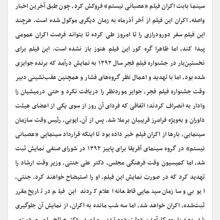
سینما بابت اکران فیلم «عصبانی نیستم» فروکش کرد، چون طبق آخرین اخبار
واصله، اکران این فیلم از آخر آذرماه به زمان دیگری موکول شده است. هرچند
این فیلم سفر دورودرازی را تا امروز طی کرده تا بتواند فرصت اکران عمومی
پیدا کند، ‌اما ظاهرا گره کور این فیلم هنوز باز نشده است. این فیلم برای
نخستین‌بار در جشنواره فیلم فجر سال ۱۳۹۲ به نمایش درآمد که برنده جوایزی
شده بود، اما با تهدید و اعمال نظر گروه‌های فشار و همچنین عقب‌نشینی دبیر
وقت جشنواره فیلم فجر، جوایز موردنظر را دریافت نکرد و حتی درمیشیان را
وادار به انصراف کردند؛ اتفاقی که فردای آن روز از سوی یکی از اعضای هیئت
داوران و به‌ویژه فرامرز قریبیان برملا شد. پس از آن، ایوبی، ‌رئیس وقت سازمان
سینمایی، بارها از اکران فیلم خبر داده بود تا اینکه قرارداد سینمایی «عصبانی
نیستم» در گروه سینمای آفریقا برای پاییز ۱۳۹۲ در شورای صنفی نمایش ثبت
شد، اما کمیسیون وقت فرهنگی مجلس،‌ دکتر علی جنتی، ‌وزیر وقت ارشاد را
تهدید کرد که در صورت نمایش این فیلم، ‌او را استیضاح خواهند کرد. جنتی،
‌ایوبی و سازمان سینمایی قاطعانه اعلام کردند این فیلم در تاریخ مقرر
ثبت‌شده، ‌اکران خواهد شد، اما سه‌ شب مانده به اکران، از نمایش آن جلوگیری