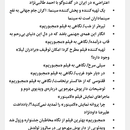
اعتراضی» در ایران در گفت‌وگو با احمد طالبی‌نژاد
یک تهیه‌کننده و پخش‌کننده سینما: اکران جام جهانی به نفع
سینماداران است نه سینما
تیره‌تر از شب/ نگاهی به فیلم «مجبوریم»
انگار این همه‌ی جهنمی باشد که در دلِ این دنیای بی‌رحم به
قاب درآمده/ نگاهی به فیلم «مجبوریم»
تهیه‌کننده فیلم مطرح کرد؛ امکان توقیف «برادران لیلا»
وجود دارد؟
سیلی سرخ/ نگاهی به فیلم «مجبوریم»
در دیار خود غریب/ نگاهی به فیلم «مجبوریم»
ققنوسی که از خاکستر برنخاست/ نگاهی به فیلم «مجبوریم»
توضیحات داریوش مهرجویی درباره‌ی ویدیوی دوم و
ماجراهای نمایش فیلم «لامینور»
چرا پروانه نمایش «لامینور» را تمدید نمی‌کنید؟/ یادداشت
علیرضا داودنژاد
«مجبوریم» بهترین فیلم از نگاه مخاطبان جشنواره وزول شد
ویدئویی از داریوش مهرجویی در سالروز تولدش