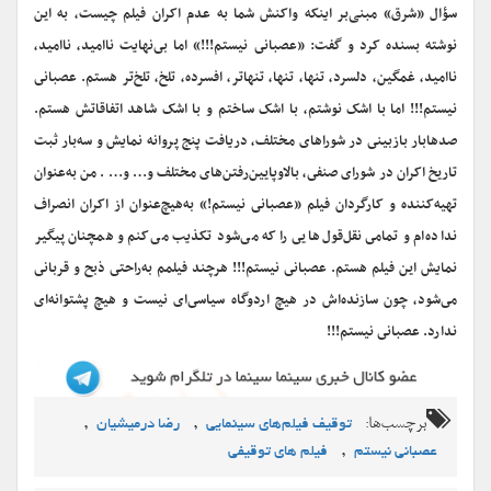
سؤال «شرق» مبنی‌بر اینکه واکنش شما به عدم اکران فیلم چیست، ‌به این
نوشته بسنده کرد و گفت:‌ «عصبانى نیستم!!!» اما بى‌نهایت ناامید، ناامید،
ناامید، غمگین، دلسرد، تنها، تنها، تنهاتر، افسرده، تلخ، تلخ‌تر هستم. عصبانى
نیستم!!! اما با اشک نوشتم، با اشک ساختم و با اشک شاهد اتفاقاتش هستم.
صدهابار بازبینى در شوراهاى مختلف، دریافت پنج پروانه نمایش و سه‌بار ثبت
تاریخ اکران در شوراى صنفى، بالاوپایین‌رفتن‌هاى مختلف و… و… . من به‌عنوان
تهیه‌کننده و کارگردان فیلم «عصبانى نیستم!» به‌هیچ‌عنوان از اکران انصراف
نداده‌ام و تمامى نقل‌قول‌هایى را که مى‌شود تکذیب مى‌کنم و همچنان پیگیر
نمایش این فیلم هستم. عصبانى نیستم!!! هرچند فیلمم به‌راحتى ذبح و قربانى
مى‌شود، چون سازنده‌اش در هیچ اردوگاه سیاسى‌اى نیست و هیچ پشتوانه‌اى
ندارد. عصبانى نیستم!!!
برچسب‌ها:
,
,
توقیف فیلم‌های سینمایی
رضا درمیشیان
,
عصبانی نیستم
فیلم های توقیفی