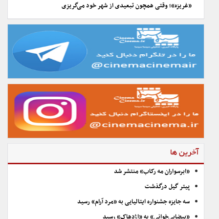
«غریزه»؛ وقتی همچون تبعیدی از شهر خود می‌گریزی
آخرین ها
«ابرسواران مه رکاب» منتشر شد
پیتر گیل درگذشت
سه جایزه جشنواره ایتالیایی به «مرد آرام» رسید
«بیضایی‌خوانی» به «اژدهاک» رسید