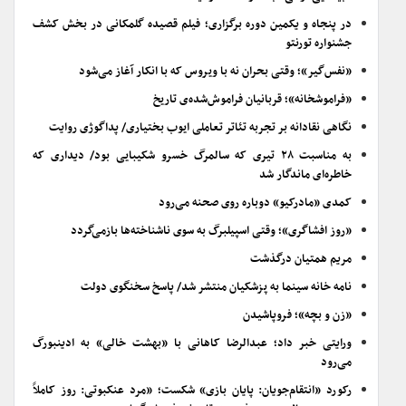
در پنجاه و یکمین دوره برگزاری؛ فیلم قصیده گلمکانی در بخش کشف
جشنواره تورنتو
«نفس‌گیر»؛ وقتی بحران نه با ویروس که با انکار آغاز می‌شود
«فراموشخانه»؛ قربانیان فراموش‌شده‌ی تاریخ
نگاهی نقادانه بر تجربه تئاتر تعاملی ایوب بختیاری/ پداگوژی روایت
به مناسبت ۲۸ تیری که سالمرگ خسرو شکیبایی بود/ دیداری که
خاطره‌ای ماندگار شد
کمدی «مادرکیو» دوباره روی صحنه می‌رود
«روز افشاگری»؛ وقتی اسپیلبرگ به سوی ناشناخته‌ها بازمی‌گردد
مریم همتیان درگذشت
نامه خانه سینما به پزشکیان منتشر شد/ پاسخ سخنگوی دولت
«زن و بچه»؛ فروپاشیدن
ورایتی خبر داد؛ عبدالرضا کاهانی با «بهشت خالی» به ادینبورگ
می‌رود
رکورد «انتقام‌جویان: پایان بازی» شکست؛ «مرد عنکبوتی: روز کاملاً