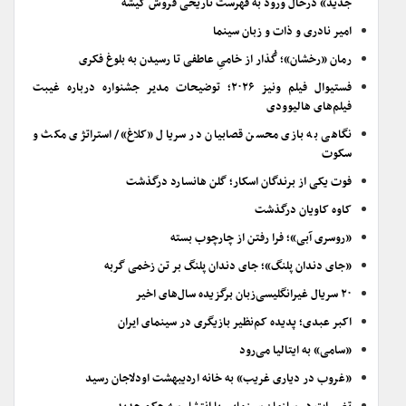
جدید» درحال ورود به فهرست تاریخی فروش گیشه
امیر نادری و ذات و زبان سینما
رمان «رخشان»؛ گُذار از خامیِ عاطفی تا رسیدن به بلوغ فکری
فستیوال فیلم ونیز ۲۰۲۶؛ توضیحات مدیر جشنواره درباره غیبت
فیلم‌های هالیوودی
نگاهی به بازی محسن قصابیان در سریال «کلاغ»/ استراتژی مکث و
سکوت
فوت یکی از برندگان اسکار؛ گلن هانسارد درگذشت
کاوه کاویان درگذشت
«روسری آبی»؛ فرا رفتن از چارچوب بسته
«جای دندان پلنگ»؛ جای دندان پلنگ بر تن زخمی گربه
۲۰ سریال غیرانگلیسی‌زبان برگزیده سال‌های اخیر
اکبر عبدی؛ پدیده کم‌نظیر بازیگری در سینمای ایران
«سامی» به ایتالیا می‌رود
«غروب در دیاری غریب» به خانه اردیبهشت اودلاجان رسید