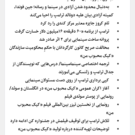
به‌دنبال محدود شدن آزادی در سینما و رسانه؛ جین فوندا،
کمیته آزادی بیان علیه دونالد ترامپ را احیا می‌کند
تام کروز جایزه معتبر مرکز کندی را رد کرد
ترامپ از برنامه «۶۰ دقیقه» ۱۶میلیون دلار خسارت گرفت
پروانه ساخت سینمایی برای ۲ اثر صادر شد
مخالفت صریح کانون کارگردانان با حکمِ محکومیت سازندگان
«کیک محبوب من»
ترجمه اختصاصی سینماسینما/ درس‌هایی که نویسندگان از
جدال ترامپ و زلنسکی می‌آموزند
کپی برداری ترامپ از روی دست مسئولان سینمایی
آغاز اکران عمومی «کیک محبوب من» در انگلستان و سوئد/
رونمایی از پوستر سوئدی فیلم
رونمایی از نخستین تیزر بین‌المللی فیلم «کیک محبوب
من»
تلاش ترامپ برای توقیف فیلمش در جشنواره کن ادامه دارد
توضیحات تهیه‌کننده درباره تولید «کیک محبوب من»