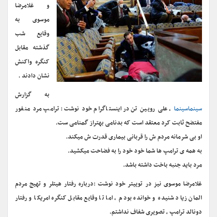
و غلامرضا
موسوی به
وقایع شب
گذشته مقابل
کنگره واکنش
نشان دادند .
به گزارش
سینماسینما
، علی رویین تن در اینستاگرام خود نوشت :ترامپ مرد منفور
مفتضح ثابت کرد معتقد است که بدنامی بهتراز گمنامی ست.
او بی شرمانه مردم ش را قربانی بیماری قدرت ش میکند.
به همه ی ترامپ ها شما خود خود را به فضاحت میکشید.
مرد باید جنبه باخت داشته باشد.
غلامرضا موسوی نیز در توییتر خود نوشت :‏درباره رفتار هیتلر و تهیج مردم
المان زیاد شنیده و خوانده بودم ، اما تا وقایع مقابل کنگره امریکا و رفتار
دونالد ترامپ ، تصویری شفاف نداشتم.