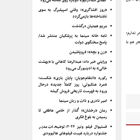
کمدی «مادرکیو» دوباره روی صحنه می‌رود
«روز افشاگری»؛ وقتی اسپیلبرگ به سوی
ناشناخته‌ها بازمی‌گردد
مریم همتیان درگذشت
ر ندارم؛
نامه خانه سینما به پزشکیان منتشر شد/
جر هم با
پاسخ سخنگوی دولت
«زن و بچه»؛ فروپاشیدن
ورایتی خبر داد؛ عبدالرضا کاهانی با «بهشت
خالی» به ادینبورگ می‌رود
رکورد «انتقام‌جویان: پایان بازی» شکست؛
«مرد عنکبوتی: روز کاملاً جدید» درحال
ورود به فهرست تاریخی فروش گیشه
امیر نادری و ذات و زبان سینما
رمان «رخشان»؛ گُذار از خامیِ عاطفی تا
رسیدن به بلوغ فکری
فستیوال فیلم ونیز ۲۰۲۶؛ توضیحات مدیر
جشنواره درباره غیبت فیلم‌های هالیوودی