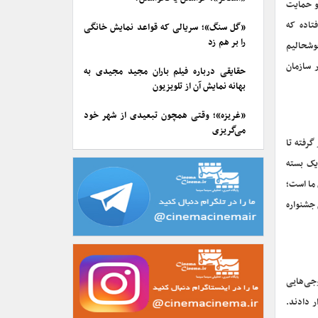
 و حمایت
تاده که
«گل سنگ»؛ سریالی که قواعد نمایش خانگی
را بر هم زد
خوشحالیم
 سازمان
حقایقی درباره فیلم باران مجید مجیدی به
بهانه نمایش آن از تلویزیون
«غریزه»؛ وقتی همچون تبعیدی از شهر خود
می‌گریزی
گرفته تا
یک بسته
 ما است؛
 جشنواره
وجی‌هایی
ر قرار دادند.