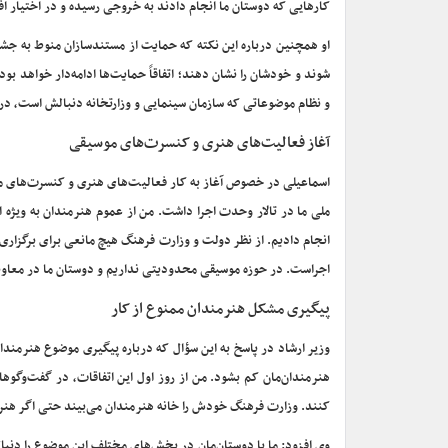
کارهایی که دوستان ما انجام دادند به خروجی رسیده و در اختیار اف
او همچنین درباره این نکته که حمایت از مستندسازان منوط به جشنو
شوند و خودشان را نشان دهند؛ اتفاقاً حمایت‌ها ادامه‌دار خواهد 
و نظام موضوعاتی که سازمان سینمایی و وزارتخانه دنبالش است، در ه
آغاز فعالیت‌های هنری و کنسرت‌های موسیقی
اسماعیلی در خصوص آغاز به کار فعالیت‌های هنری و کنسرت‌های مو
ملی ما در تالار وحدت اجرا داشت. من از عموم هنرمندان به ویژه ا
انجام دادیم. از نظر دولت و وزارت فرهنگ هیچ مانعی برای برگزاری نی
اجراست. در حوزه موسیقی محدودیتی نداریم و دوستان ما در معاونت ه
پیگیری مشکل هنرمندان ممنوع از کار
وزیر ارشاد در پاسخ به این سؤال که درباره پیگیری موضوع هنرمند
هنرمندان‌مان کم بشود. من از روز اول این اتفاقات، در گفت‌و‌گو
کنند. وزارت فرهنگ خودش را خانه هنرمندان می‌بیند حتی اگر هن
وی افزود: ما با دوستان‌مان در بخش‌های مختلف این موضوع را دنبال