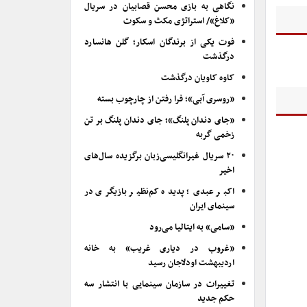
نگاهی به بازی محسن قصابیان در سریال
«کلاغ»/ استراتژی مکث و سکوت
فوت یکی از برندگان اسکار؛ گلن هانسارد
درگذشت
کاوه کاویان درگذشت
«روسری آبی»؛ فرا رفتن از چارچوب بسته
«جای دندان پلنگ»؛ جای دندان پلنگ بر تن
زخمی گربه
۲۰ سریال غیرانگلیسی‌زبان برگزیده سال‌های
اخیر
اکبر عبدی؛ پدیده کم‌نظیر بازیگری در
سینمای ایران
«سامی» به ایتالیا می‌رود
«غروب در دیاری غریب» به خانه
اردیبهشت اودلاجان رسید
تغییرات در سازمان سینمایی با انتشار سه
حکم جدید