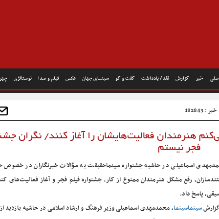
صلی
خبر
گزارش
نقد / یادداشت
گفت و گو
سینمای جهان
عکس
فیلم و صدا
نوستالژی
چهره
ر : 182843
کنم هنرمندان فعالیت‌هایشان را آغاز کنند/ نگران جشن
فجر نیستم
دمهدی اسماعیلی در حاشیه جشنواره سینماحقیقت به سؤالات خبرنگاران در خصوص ح
ندسازان، رفع مشکل هنرمندان ممنوع از کار، جشنواره فیلم فجر و آغاز فعالیت‌های کن
یقی، پاسخ داد.
گزارش
سینماسینما
، محمدمهدی اسماعیلی وزیر فرهنگ و ارشاد اسلامی در حاشیه بازدید از