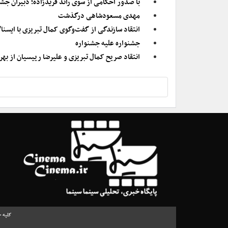
با صدور احکامی از سوی رائد فریدزاده؛ دبیران جش
مهدی مسعودشاهی درگذشت
انتقاد سازندگی از گفت‌وگوی کمال تبریزی با ایسن
جشنواره علیه جشنواره
انتقاد صریح کمال تبریزی و علیرضا رییسیان از بهرا
کلیه ح