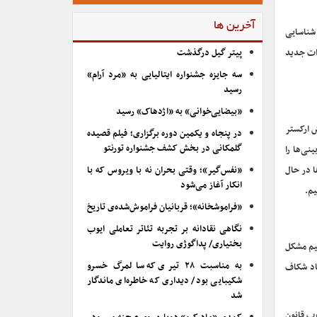
آخرین ها
 شناسایی
دات جدید
پیتر گیل درگذشت
سه جایزه جشنواره ایتالیایی به «مرد آرام»
رسید
«بیضایی‌خوانی» به «اژدهاک» رسید
 ارکستر
در پنجاه و یکمین دوره برگزاری؛ فیلم قصیده
گلمکانی در بخش کشف جشنواره تورنتو
نی‌ها را
ا در حال
«نفس‌گیر»؛ وقتی بحران نه با ویروس که با
انکار آغاز می‌شود
یم.
«فراموشخانه»؛ قربانیان فراموش‌شده‌ی تاریخ
نگاهی نقادانه بر تجربه تئاتر تعاملی ایوب
بختیاری/ پداگوژی روایت
نیم مشکل
به مناسبت ۲۸ تیری که سالمرگ خسرو
جاد شکاف
شکیبایی بود/ دیداری که خاطره‌ای ماندگار
شد
وب قانون