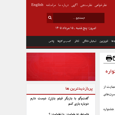
نظرخواهی
نظرسنجی
آگهی
درباره ما
مرامنامه
English
امروز: پنج شنبه , ۱۵ مرداد ۱۴۰۵
 ها
تلویزیون
نمایش خانگی
تئاتر
کسب و کارها
پلاس
واره
مایت از
پربازدیدترین ها
سرت‌های
گفت‌وگو با بازیگر فیلم باران/ دوست دارم
دوباره بازی کنم
 جشنواره
«استخر»؛ خواستن یا نخواستن؟