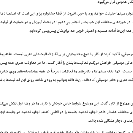
کار عمومی قرار می‌گیرد.
اره سینما حقیقت خواهد بود یا خیر، افزود: از قضا جشنواره برای این است که استعدادها
بود. در حوزه‌های مختلف این حمایت را انجام می‌دهیم؛ در بحث آموزش و در حمایت از تولی
مه این‌ها آماده هستیم و اعتبار خوبی هم برای‌شان پیش‌بینی کرده‌ایم.
سیقی، تأکید کرد: از نظر ما هیچ محدودیتی برای آغاز فعالیت‌های هنری نیست. هفته پیش
هالی موسیقی خواهش می‌کنم فعالیت‌هایشان را آغاز کنند. ما در معاونت هنری همه پیش‌بی
ست. کما اینکه سینماها و تئاترهای ما فعال‌اند؛ تقریباً در همه نمایشخانه‌های مهم، تئاتره
نری و دفتر موسیقی آماده‌اند. ان‌شاءالله بتوانیم به زودی شاهد رونق این فعالیت‌ها باش
ان ممنوع از کار‌، گفت: این موضوع ضوابط خاص خودش را دارد. ما در وهله اول تلاش می‌ک
های مختلف هشدار دادم؛ اجازه ندهید جامعه را دو قطبی کنند، اجازه ندهید در جامعه ای
رمندی دچار مشکلی شده باشد.
 می‌کنیم؛ تعدادی از این هنرمندان رفع مشکل شده‌اند و بقیه را هم تلاش می‌کنیم در چارچ