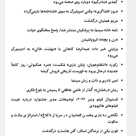
کمدی «مادرکیو» دوباره روی صحنه می‌رود
«روز افشاگری»؛ وقتی اسپیلبرگ به سوی ناشناخته‌ها بازمی‌گردد
مریم همتیان درگذشت
نامه خانه سینما به پزشکیان منتشر شد/ پاسخ سخنگوی دولت
«زن و بچه»؛ فروپاشیدن
ورایتی خبر داد؛ عبدالرضا کاهانی با «بهشت خالی» به ادینبورگ
می‌رود
رکورد «انتقام‌جویان: پایان بازی» شکست؛ «مرد عنکبوتی: روز کاملاً
جدید» درحال ورود به فهرست تاریخی فروش گیشه
امیر نادری و ذات و زبان سینما
رمان «رخشان»؛ گُذار از خامیِ عاطفی تا رسیدن به بلوغ فکری
فستیوال فیلم ونیز ۲۰۲۶؛ توضیحات مدیر جشنواره درباره غیبت
فیلم‌های هالیوودی
نگاهی به بازی محسن قصابیان در سریال «کلاغ»/ استراتژی مکث و
سکوت
فوت یکی از برندگان اسکار؛ گلن هانسارد درگذشت