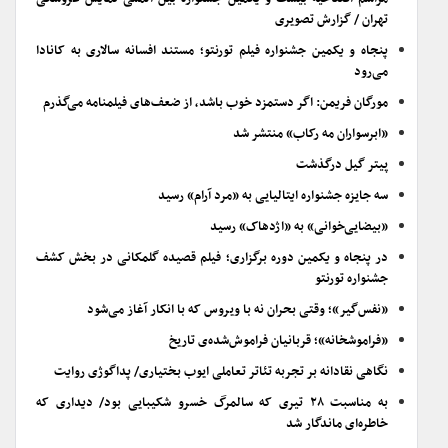
تهران / گزارش تصویری
پنجاه و یکمین جشنواره فیلم تورنتو؛ مستند افسانه سالاری به کانادا
می‌رود
مورگان فریمن: اگر دستمزد خوب باشد، از ضعف‌های فیلمنامه می‌گذرم
«ابرسواران مه رکاب» منتشر شد
پیتر گیل درگذشت
سه جایزه جشنواره ایتالیایی به «مرد آرام» رسید
«بیضایی‌خوانی» به «اژدهاک» رسید
در پنجاه و یکمین دوره برگزاری؛ فیلم قصیده گلمکانی در بخش کشف
جشنواره تورنتو
«نفس‌گیر»؛ وقتی بحران نه با ویروس که با انکار آغاز می‌شود
«فراموشخانه»؛ قربانیان فراموش‌شده‌ی تاریخ
نگاهی نقادانه بر تجربه تئاتر تعاملی ایوب بختیاری/ پداگوژی روایت
به مناسبت ۲۸ تیری که سالمرگ خسرو شکیبایی بود/ دیداری که
خاطره‌ای ماندگار شد