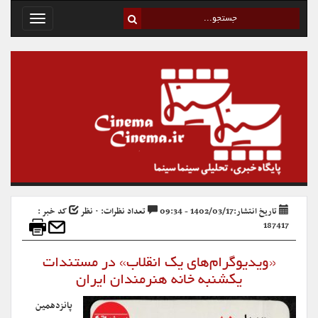
Toggle
avigation
تاریخ انتشار:1402/03/17 - 09:34
تعداد نظرات: ۰ نظر
کد خبر :
187417
«ویدیوگرام‌های یک انقلاب» در مستندات
یکشنبه خانه هنرمندان ایران
پانزدهمین