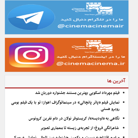
آخرین ها
فیلم مهرداد اسکویی بهترین مستند جشنواره دوربان شد
نمایش فیلم «پاتر پانچالی» در سینماتوگراف اهواز؛ تو با یک فیلم بومی
روبرو هستی
نگاهی به «اودیسه»/ کریستوفر نولان در دام نفرین کرونوس
شاعرانگیِ فروغ؛ از تجربه‌ی زیسته تا معماری تصویر
مراسم افتتاحیه بیست و یکمین جشنواره بین المللی نمایش عروسکی