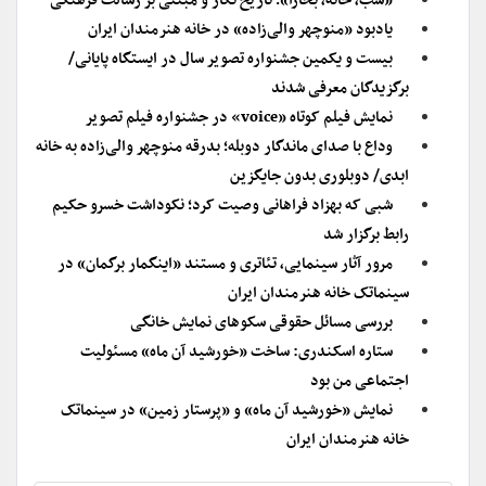
«شب، خانه، بخارا»؛ تاریخ نگار و مبتنی بر رسالت فرهنگی
یادبود «منوچهر والی‌زاده» در خانه هنرمندان ایران
بیست و یکمین جشنواره تصویر سال در ایستگاه پایانی/
برگزیدگان معرفی شدند
نمایش فیلم کوتاه «voice» در جشنواره فیلم تصویر
وداع با صدای ماندگار دوبله؛ بدرقه منوچهر والی‌زاده به خانه
ابدی/ دوبلوری بدون جایگزین
شبی که بهزاد فراهانی وصیت کرد؛ نکوداشت خسرو حکیم
رابط برگزار شد
مرور آثار سینمایی، تئاتری و مستند «اینگمار برگمان» در
سینماتک خانه هنرمندان ایران
بررسی مسائل حقوقی سکوهای نمایش خانگی
ستاره اسکندری: ساخت «خورشید آن ماه» مسئولیت
اجتماعی من بود
نمایش «خورشید آن ماه»‏ و «پرستار زمین»‏ در سینماتک
خانه هنرمندان ایران