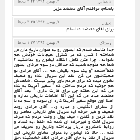
۴, بهمن, ۱۳۹۴ ۴:۴۴ ب٫ظ
ناشناس
باسلام، موافقم آقای معتضد عزیز
۷, بهمن, ۱۳۹۴ ۳:۴۵ ب٫ظ
پرواز
برای اقای معتضد متاسفم
۹, بهمن, ۱۳۹۴ ۱:۲۷ ب٫ظ
رستاک
جدا متاسف شدم که ایشون رو به عنوان تاریخ دان می
شناختم ! کسی که در کنترل هیجانات خودش هم
ناتوانه . چرا متن کامل انتقاد ایشون رو نذاشتید ؟
شما هم متوجه شدید که حداقل دو سوم حرفای ایشون
فقط”خشمه “و یک سوم بقیش هم … آقای مرادی تو
صحبتاشون می گن انقد این سریال ،شاه رو ضعیف
نشون میده که برای مردم باور پذیر نیست . شاهدش
هم جوکیه که مردم ساختن که ” سفیر آمریکا به شاه
می گه این هفته چی برای غارت داری ” بعد آقای
معتضد میاد می گه این آقا اطلاعات تاریخی نداره و
اصلا اون موقع سفیر آمریکا کاره ای نبوده و اسم ده تا
از سفرای انگلیس و میاره و… آقای مرادی روند
ضعیف و غیر حرفه ایه سریال های تاریخی معاصر رو
نقد کردن و گفتن : حیف پول و وقت مردم که صرف
سریال لخت و غیرحرفه ای شده که *فقط *به فساد و
روابط نامشروع دربار پرداخته وتاریخ رو تحریف می
کنه … حالا که ایشون به عنوان مشاور تاریخی این
سریال از نقد به جای آقای مرادی انقد خشمگینه ،حق