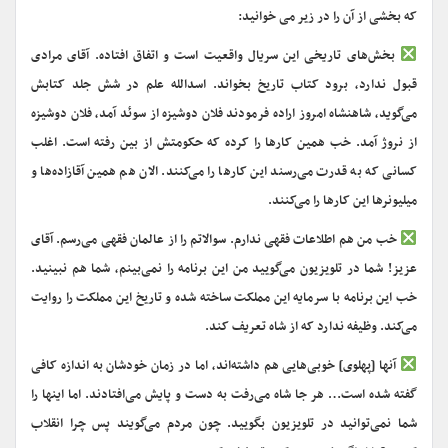
که بخشی از آن را در زیر می خوانید:
بخش‌های تاریخی این سریال واقعیت است و اتفاق افتاده. آقای مرادی
قبول ندارد، برود کتاب تاریخ بخواند. اسدالله علم در شش جلد کتابش
می‌گوید،‌ شاهنشاه امروز اراده فرمودند فلان دوشیزه از سوئد آمد، ‏فلان دوشیزه
از نروژ آمد. خب همین کار‌ها را کرده که حکومتش از بین رفته است. اغلب
کسانی که به قدرت می‌رسند این کار‌ها را می‌کنند. الان هم همین آقازاده‌ها و
میلیونر‌ها این کار‌ها را می‌کنند.
خب من هم اطلاعات فقهی ندارم. سوالاتم را از عالمان فقهی می‌رسم. آقای
عزیز! شما در تلویزیون می‌گویید من این برنامه را نمی‌بینم، شما هم نبینید.
خب این برنامه با سرمایه این مملکت ساخته شده و تاریخ این مملکت را روایت
می‌کند. وظیفه ندارد که از شاه تعریف کند.
آنها [پهلوی] خوبی‌هایی هم داشته‌اند، اما در زمان خودشان به اندازه کافی
گفته شده است… هر جا شاه می‌رفت به دست و پایش می‌افتادند. اما اینها را
شما نمی‌توانید در تلویزیون بگویید. چون مردم می‌گویند پس چرا انقلاب