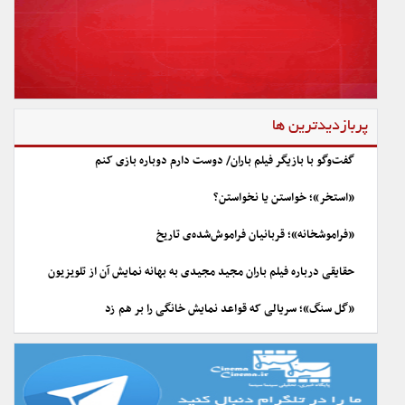
پربازدیدترین ها
گفت‌وگو با بازیگر فیلم باران/ دوست دارم دوباره بازی کنم
«استخر»؛ خواستن یا نخواستن؟
«فراموشخانه»؛ قربانیان فراموش‌شده‌ی تاریخ
حقایقی درباره فیلم باران مجید مجیدی به بهانه نمایش آن از تلویزیون
«گل سنگ»؛ سریالی که قواعد نمایش خانگی را بر هم زد