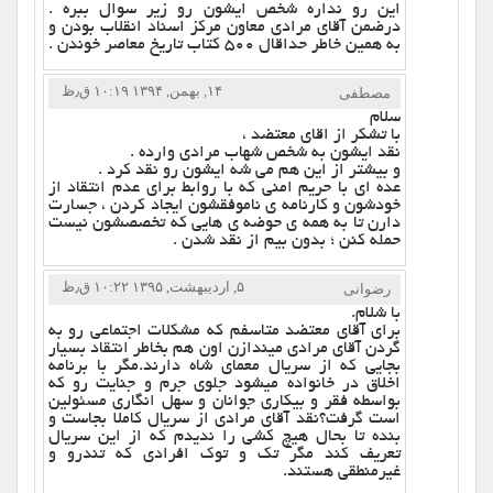
این رو نداره شخص ایشون رو زیر سوال ببره .
درضمن آقای مرادی معاون مرکز اسناد انقلاب بودن و
به همین خاطر حداقال ۵۰۰ کتاب تاریخ معاصر خوندن .
۱۴, بهمن, ۱۳۹۴ ۱۰:۱۹ ق٫ظ
مصطفی
سلام
با تشکر از اقای معتضد ،
نقد ایشون به شخص شهاب مرادی وارده .
و بیشتر از این هم می شه ایشون رو نقد کرد .
عده ای با حریم امنی که با روابط برای عدم انتقاد از
خودشون و کارنامه ی ناموفقشون ایجاد کردن ، جسارت
دارن تا به همه ی حوضه ی هایی که تخصصشون نیست
حمله کنن ؛ بدون بیم از نقد شدن .
۵, اردیبهشت, ۱۳۹۵ ۱۰:۲۲ ق٫ظ
رضوانی
با شلام.
برای آقای معتضد متاسفم که مشکلات اجتماعی رو به
گردن آقای مرادی میندازن اون هم بخاطر انتقاد بسیار
بجایی که از سریال معمای شاه دارند.مگر با برنامه
اخلاق در خانواده میشود جلوی جرم و جنایت رو که
بواسطه فقر و بیکاری جوانان و سهل انگاری مسئولین
است گرفت؟نقد آقای مرادی از سریال کاملا بجاست و
بنده تا بحال هیچ کشی را ندیدم که از این سریال
تعریف کند مگر تک و توک افرادی که تندرو و
غیرمنطقی هستند.