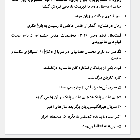
جدید» درحال ورود به فهرست تاریخی فروش گیشه
امیر نادری و ذات و زبان سینما
رمان «رخشان»؛ گُذار از خامیِ عاطفی تا رسیدن به بلوغ فکری
فستیوال فیلم ونیز ۲۰۲۶؛ توضیحات مدیر جشنواره درباره غیبت
فیلم‌های هالیوودی
نگاهی به بازی محسن قصابیان در سریال «کلاغ»/ استراتژی مکث و
سکوت
فوت یکی از برندگان اسکار؛ گلن هانسارد درگذشت
کاوه کاویان درگذشت
«روسری آبی»؛ فرا رفتن از چارچوب بسته
«جای دندان پلنگ»؛ جای دندان پلنگ بر تن زخمی گربه
۲۰ سریال غیرانگلیسی‌زبان برگزیده سال‌های اخیر
اکبر عبدی؛ پدیده کم‌نظیر بازیگری در سینمای ایران
«سامی» به ایتالیا می‌رود