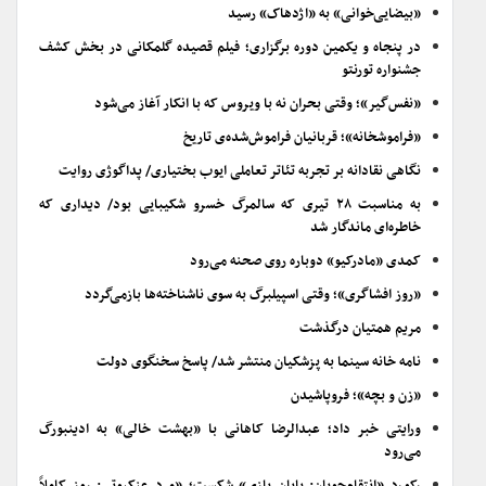
«بیضایی‌خوانی» به «اژدهاک» رسید
در پنجاه و یکمین دوره برگزاری؛ فیلم قصیده گلمکانی در بخش کشف
جشنواره تورنتو
«نفس‌گیر»؛ وقتی بحران نه با ویروس که با انکار آغاز می‌شود
«فراموشخانه»؛ قربانیان فراموش‌شده‌ی تاریخ
نگاهی نقادانه بر تجربه تئاتر تعاملی ایوب بختیاری/ پداگوژی روایت
به مناسبت ۲۸ تیری که سالمرگ خسرو شکیبایی بود/ دیداری که
خاطره‌ای ماندگار شد
کمدی «مادرکیو» دوباره روی صحنه می‌رود
«روز افشاگری»؛ وقتی اسپیلبرگ به سوی ناشناخته‌ها بازمی‌گردد
مریم همتیان درگذشت
نامه خانه سینما به پزشکیان منتشر شد/ پاسخ سخنگوی دولت
«زن و بچه»؛ فروپاشیدن
ورایتی خبر داد؛ عبدالرضا کاهانی با «بهشت خالی» به ادینبورگ
می‌رود
رکورد «انتقام‌جویان: پایان بازی» شکست؛ «مرد عنکبوتی: روز کاملاً