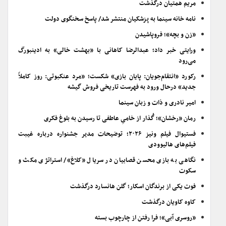
مریم همتیان درگذشت
نامه خانه سینما به پزشکیان منتشر شد/ پاسخ سخنگوی دولت
«زن و بچه»؛ فروپاشیدن
ورایتی خبر داد؛ عبدالرضا کاهانی با «بهشت خالی» به ادینبورگ
می‌رود
رکورد «انتقام‌جویان: پایان بازی» شکست؛ «مرد عنکبوتی: روز کاملاً
جدید» درحال ورود به فهرست تاریخی فروش گیشه
امیر نادری و ذات و زبان سینما
رمان «رخشان»؛ گُذار از خامیِ عاطفی تا رسیدن به بلوغ فکری
فستیوال فیلم ونیز ۲۰۲۶؛ توضیحات مدیر جشنواره درباره غیبت
فیلم‌های هالیوودی
نگاهی به بازی محسن قصابیان در سریال «کلاغ»/ استراتژی مکث و
سکوت
فوت یکی از برندگان اسکار؛ گلن هانسارد درگذشت
کاوه کاویان درگذشت
«روسری آبی»؛ فرا رفتن از چارچوب بسته