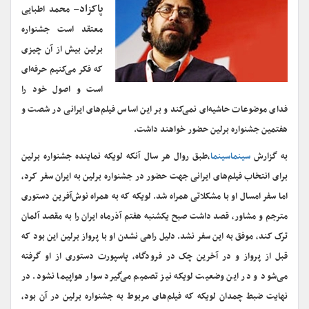
پاکزاد
– محمد اطبایی
معتقد است جشنواره
برلین بیش از آن چیزی
که فکر می‌کنیم حرفه‌ای
است و اصول خود را
فدای موضوعات حاشیه‌ای نمی‌کند و بر این اساس فیلم‌های ایرانی در شصت و
هفتمین جشنواره برلین حضور خواهند داشت.
به گزارش
سینماسینما
،طبق روال هر سال آنکه لویکه نماینده جشنواره برلین
برای انتخاب فیلم‌های ایرانی جهت حضور در جشنواره برلین به ایران سفر کرد،
اما سفر امسال او با مشکلاتی همراه شد. لویکه که به همراه نوش‌آفرین دستوری
مترجم و مشاور، قصد داشت صبح یکشنبه هفتم آذرماه ایران را به مقصد آلمان
ترک کند، موفق به این سفر نشد. دلیل راهی نشدن او با پرواز برلین این بود که
قبل از پرواز و در آخرین چک در فرودگاه، پاسپورت دستوری از او گرفته
می‌شود و در این وضعیت لویکه نیز تصمیم می‌گیرد سوار هواپیما نشود. در
نهایت ضبط چمدان لویکه که فیلم‌های مربوط به جشنواره برلین در آن بود،