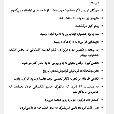
می‌رود
مورگان فریمن: اگر دستمزد خوب باشد، از ضعف‌های فیلمنامه می‌گذرم
«ابرسواران مه رکاب» منتشر شد
پیتر گیل درگذشت
سه جایزه جشنواره ایتالیایی به «مرد آرام» رسید
«بیضایی‌خوانی» به «اژدهاک» رسید
در پنجاه و یکمین دوره برگزاری؛ فیلم قصیده گلمکانی در بخش کشف
جشنواره تورنتو
«نفس‌گیر»؛ وقتی بحران نه با ویروس که با انکار آغاز می‌شود
«فراموشخانه»؛ قربانیان فراموش‌شده‌ی تاریخ
نگاهی نقادانه بر تجربه تئاتر تعاملی ایوب بختیاری/ پداگوژی روایت
به مناسبت ۲۸ تیری که سالمرگ خسرو شکیبایی بود/ دیداری که
خاطره‌ای ماندگار شد
کمدی «مادرکیو» دوباره روی صحنه می‌رود
«روز افشاگری»؛ وقتی اسپیلبرگ به سوی ناشناخته‌ها بازمی‌گردد