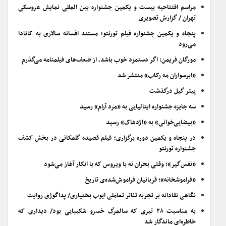
مراسم افتتاحیه بیست و یکمین جشنواره بین المللی نمایش عروسکی
تهران / گزارش تصویری
پنجاه و یکمین جشنواره فیلم تورنتو؛ مستند افسانه سالاری به کانادا
می‌رود
مورگان فریمن: اگر دستمزد خوب باشد، از ضعف‌های فیلمنامه می‌گذرم
«ابرسواران مه رکاب» منتشر شد
پیتر گیل درگذشت
سه جایزه جشنواره ایتالیایی به «مرد آرام» رسید
«بیضایی‌خوانی» به «اژدهاک» رسید
در پنجاه و یکمین دوره برگزاری؛ فیلم قصیده گلمکانی در بخش کشف
جشنواره تورنتو
«نفس‌گیر»؛ وقتی بحران نه با ویروس که با انکار آغاز می‌شود
«فراموشخانه»؛ قربانیان فراموش‌شده‌ی تاریخ
نگاهی نقادانه بر تجربه تئاتر تعاملی ایوب بختیاری/ پداگوژی روایت
به مناسبت ۲۸ تیری که سالمرگ خسرو شکیبایی بود/ دیداری که
خاطره‌ای ماندگار شد