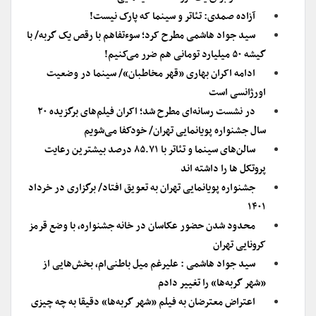
آزاده صمدی: تئاتر و سینما که پارک نیست!
سید جواد هاشمی مطرح کرد؛ سوءتفاهم با رقص یک گربه/ با
گیشه ۵۰ میلیارد تومانی هم ضرر می‌کنیم!
ادامه اکران بهاری «قهر مخاطبان»/ سینما در وضعیت
اورژانسی است
در نشست رسانه‌ای مطرح شد؛ اکران فیلم‌های برگزیده‌ ۲۰
سال جشنواره پویانمایی تهران/ خودکفا می‌شویم
سالن‌های سینما و تئاتر با ۸۵.۷۱ درصد بیشترین رعایت
پروتکل ها را داشته اند
جشنواره پویانمایی تهران به تعویق افتاد/ برگزاری در خرداد
۱۴۰۱
محدود شدن حضور عکاسان در خانه جشنواره، با وضع قرمز
کرونایی تهران
سید جواد هاشمی : علیرغم میل باطنی‌ام، بخش‌هایی از
«شهر گربه‌ها» را تغییر دادم
اعتراض معترضان به فیلم «شهر گربه‌ها» دقیقا به چه چیزی