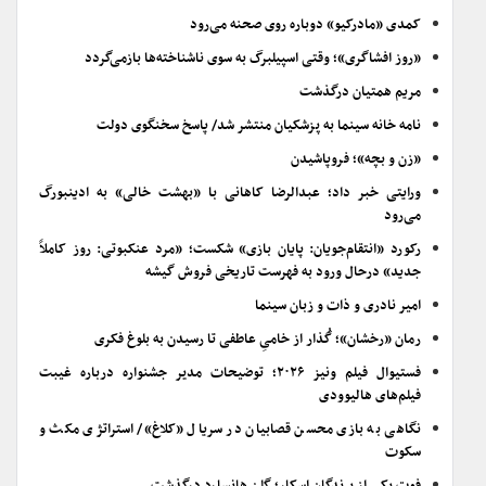
کمدی «مادرکیو» دوباره روی صحنه می‌رود
«روز افشاگری»؛ وقتی اسپیلبرگ به سوی ناشناخته‌ها بازمی‌گردد
مریم همتیان درگذشت
نامه خانه سینما به پزشکیان منتشر شد/ پاسخ سخنگوی دولت
«زن و بچه»؛ فروپاشیدن
ورایتی خبر داد؛ عبدالرضا کاهانی با «بهشت خالی» به ادینبورگ
می‌رود
رکورد «انتقام‌جویان: پایان بازی» شکست؛ «مرد عنکبوتی: روز کاملاً
جدید» درحال ورود به فهرست تاریخی فروش گیشه
امیر نادری و ذات و زبان سینما
رمان «رخشان»؛ گُذار از خامیِ عاطفی تا رسیدن به بلوغ فکری
فستیوال فیلم ونیز ۲۰۲۶؛ توضیحات مدیر جشنواره درباره غیبت
فیلم‌های هالیوودی
نگاهی به بازی محسن قصابیان در سریال «کلاغ»/ استراتژی مکث و
سکوت