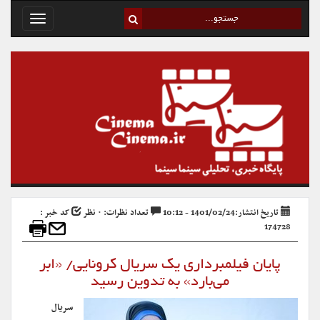
Toggle
avigation
تاریخ انتشار:1401/02/24 - 10:12
تعداد نظرات: ۰ نظر
کد خبر :
174728
پایان فیلمبرداری یک سریال کرونایی/ «ابر
می‌بارد» به تدوین رسید
سریال