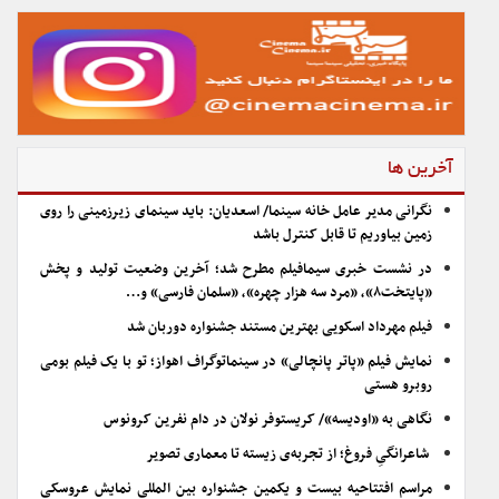
آخرین ها
نگرانی مدیر عامل خانه سینما/ اسعدیان: باید سینمای زیرزمینی را روی
زمین بیاوریم تا قابل کنترل باشد
در نشست خبری سیمافیلم مطرح شد؛ آخرین وضعیت تولید و پخش
«پایتخت۸»، «مرد سه هزار چهره»، «سلمان فارسی» و…
فیلم مهرداد اسکویی بهترین مستند جشنواره دوربان شد
نمایش فیلم «پاتر پانچالی» در سینماتوگراف اهواز؛ تو با یک فیلم بومی
روبرو هستی
نگاهی به «اودیسه»/ کریستوفر نولان در دام نفرین کرونوس
شاعرانگیِ فروغ؛ از تجربه‌ی زیسته تا معماری تصویر
مراسم افتتاحیه بیست و یکمین جشنواره بین المللی نمایش عروسکی