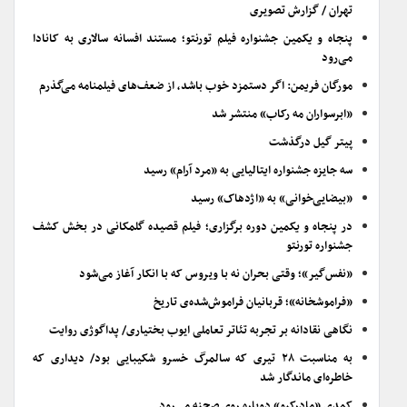
تهران / گزارش تصویری
پنجاه و یکمین جشنواره فیلم تورنتو؛ مستند افسانه سالاری به کانادا
می‌رود
مورگان فریمن: اگر دستمزد خوب باشد، از ضعف‌های فیلمنامه می‌گذرم
«ابرسواران مه رکاب» منتشر شد
پیتر گیل درگذشت
سه جایزه جشنواره ایتالیایی به «مرد آرام» رسید
«بیضایی‌خوانی» به «اژدهاک» رسید
در پنجاه و یکمین دوره برگزاری؛ فیلم قصیده گلمکانی در بخش کشف
جشنواره تورنتو
«نفس‌گیر»؛ وقتی بحران نه با ویروس که با انکار آغاز می‌شود
«فراموشخانه»؛ قربانیان فراموش‌شده‌ی تاریخ
نگاهی نقادانه بر تجربه تئاتر تعاملی ایوب بختیاری/ پداگوژی روایت
به مناسبت ۲۸ تیری که سالمرگ خسرو شکیبایی بود/ دیداری که
خاطره‌ای ماندگار شد
کمدی «مادرکیو» دوباره روی صحنه می‌رود