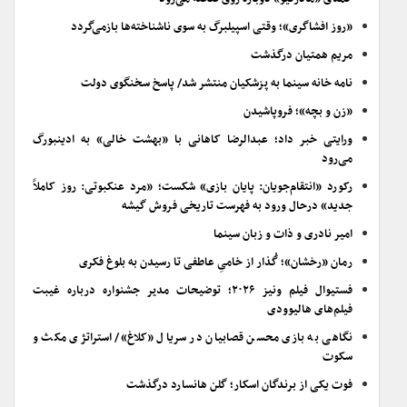
«روز افشاگری»؛ وقتی اسپیلبرگ به سوی ناشناخته‌ها بازمی‌گردد
مریم همتیان درگذشت
نامه خانه سینما به پزشکیان منتشر شد/ پاسخ سخنگوی دولت
«زن و بچه»؛ فروپاشیدن
ورایتی خبر داد؛ عبدالرضا کاهانی با «بهشت خالی» به ادینبورگ
می‌رود
رکورد «انتقام‌جویان: پایان بازی» شکست؛ «مرد عنکبوتی: روز کاملاً
جدید» درحال ورود به فهرست تاریخی فروش گیشه
امیر نادری و ذات و زبان سینما
رمان «رخشان»؛ گُذار از خامیِ عاطفی تا رسیدن به بلوغ فکری
فستیوال فیلم ونیز ۲۰۲۶؛ توضیحات مدیر جشنواره درباره غیبت
فیلم‌های هالیوودی
نگاهی به بازی محسن قصابیان در سریال «کلاغ»/ استراتژی مکث و
سکوت
فوت یکی از برندگان اسکار؛ گلن هانسارد درگذشت