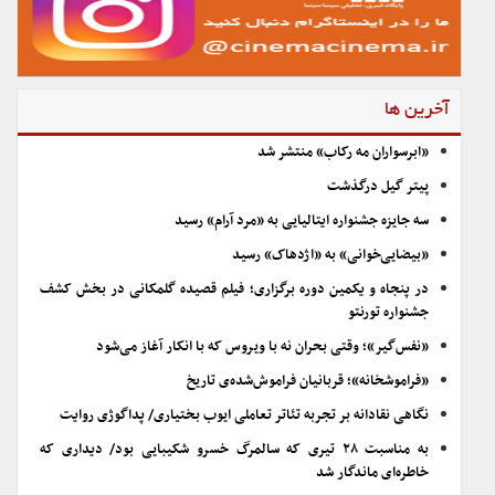
آخرین ها
«ابرسواران مه رکاب» منتشر شد
پیتر گیل درگذشت
سه جایزه جشنواره ایتالیایی به «مرد آرام» رسید
«بیضایی‌خوانی» به «اژدهاک» رسید
در پنجاه و یکمین دوره برگزاری؛ فیلم قصیده گلمکانی در بخش کشف
جشنواره تورنتو
«نفس‌گیر»؛ وقتی بحران نه با ویروس که با انکار آغاز می‌شود
«فراموشخانه»؛ قربانیان فراموش‌شده‌ی تاریخ
نگاهی نقادانه بر تجربه تئاتر تعاملی ایوب بختیاری/ پداگوژی روایت
به مناسبت ۲۸ تیری که سالمرگ خسرو شکیبایی بود/ دیداری که
خاطره‌ای ماندگار شد