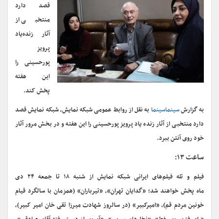
قصد دارد
منتخبی از
آثار زنده‌یاد
پرویز
پورحسینی را
این هفته
پخش کند.
به گزارش
سینماسینما
به نقل از روابط عمومی شبکه نمایش، شبکه نمایش قصد
دارد منتخبی از آثار زنده یاد پرویز پورحسینی را این هفته و در بخش مرور آثار
خود روی آنتن ببرد.
ساعت ۱۳:
فیلم و تله فیلم‌های ایرانی شبکه نمایش از شنبه ۱۸ تا جمعه ۲۴ دی
ماه پخش خواهند شد؛ «گدایان تهران»، «تیرباران» (همزمان با سالگرد قیام
خونین مردم قم)، «امیرکبیر» (در سالروز شهادت میرزا تقی خان امیر کبیر)،