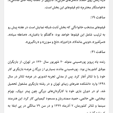
«راه رفتن روی خط»، «نخل‌های سربی»، «آبروی از دست رفته آقای صادقی»،
«خواستگار محترم» نام فیلم‌های این بخش است.
ساعت ۱۹:
فیلم‌های منتخب خانوادگی که بخش ثابت شبکه نمایش است در هفته پیش رو
به ترتیب شامل این فیلم‌ها خواهد بود: «گفتگو با باغبان»، «صاعقه سیاه»،
«سرآشپز»، «وینی ماندلا»، «زادورا»، «نخ و سوزن» و «ردگیری».
ساعت ۲۱:
زنده یاد پرویز پورحسینی متولد ۲۰ شهریور سال ۱۳۲۰ در تهران، از بازیگران
موفق کشورمان بود. پورحسینی مانند بسیاری از بزرگان عرصه بازیگری کار
خود را با تئاتر آغاز کرد. پس از مدتی تجربه اندوزی در عرصه تئاتر در سال
۱۳۴۸ وارد دانشکده هنرهای زیبای تهران و در رشته بازیگری مشغول تحصیل
شد. او در دوران بازی خود با کارگردان‌های بزرگی چون پیتر بروک، بهرام
بیضایی، علی حاتمی، حمید سمندریان و مسعود کیمیایی کار کرد. این هنرمند
سینما و تئاتر کشورمان، ۷ آذرماه
۱۳۹۹
و در سن ۷۹ سالگی در پی ابتلا به