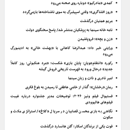
کمدی «مادرکیو» دوباره روی صحنه می‌رود
«روز افشاگری»؛ وقتی اسپیلبرگ به سوی ناشناخته‌ها بازمی‌گردد
مریم همتیان درگذشت
نامه خانه سینما به پزشکیان منتشر شد/ پاسخ سخنگوی دولت
«زن و بچه»؛ فروپاشیدن
ورایتی خبر داد؛ عبدالرضا کاهانی با «بهشت خالی» به ادینبورگ
می‌رود
رکورد «انتقام‌جویان: پایان بازی» شکست؛ «مرد عنکبوتی: روز کاملاً
جدید» درحال ورود به فهرست تاریخی فروش گیشه
امیر نادری و ذات و زبان سینما
رمان «رخشان»؛ گُذار از خامیِ عاطفی تا رسیدن به بلوغ فکری
فستیوال فیلم ونیز ۲۰۲۶؛ توضیحات مدیر جشنواره درباره غیبت
فیلم‌های هالیوودی
نگاهی به بازی محسن قصابیان در سریال «کلاغ»/ استراتژی مکث و
سکوت
فوت یکی از برندگان اسکار؛ گلن هانسارد درگذشت