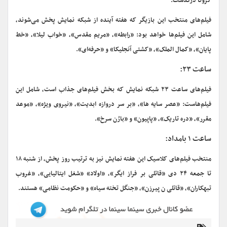
کرونا درگذشت.
فیلم‌های منتخب این بازیگر که هفته آینده از شبکه نمایش پخش می‌شوند،
شامل این فیلم‌ها خواهد بود: «رابطه»، «مریم مقدس»، «خواب لیلا»، «خط
پایان»، «کمال الملک»، «کشتی آنجلیکا» و «حرفه‌ای».
ساعت ۲۳:
فیلم‌های ساعت ۲۳ شبکه نمایش که بخش فیلم‌های جذاب است، شامل این
فیلم‌هاست: «عصر سایه ها»، «بر سر دروازه ابدیت»، «نیروی ویژه»، «موعد
مقرر»، «دره تاریک»، «پاپیون» و «بارُن سرخ».
ساعت ۱ بامداد:
منتخب فیلم‌های کلاسیک این هفته نمایش نیز به ترتیب روز پخش، از شنبه ۱۸
تا جمعه ۲۴ دی «قاتلی بر فراز ایگر»، «اولاد» «شغل ایتالیایی»، «غروب
تبهکاران»، «قاتلی ن پیرزن»، «جنگل تخته سیاه» و «حکومت نظامی» هستند.