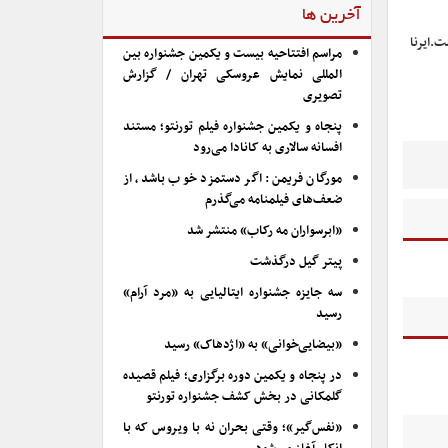
آخرین ها
ت.ایرنا
مراسم افتتاحیه بیست و یکمین جشنواره بین
المللی نمایش عروسکی تهران / گزارش
تصویری
پنجاه و یکمین جشنواره فیلم تورنتو؛ مستند
افسانه سالاری به کانادا می‌رود
مورگان فریمن: اگر دستمزد خوب باشد، از
ضعف‌های فیلمنامه می‌گذرم
«ابرسواران مه رکاب» منتشر شد
پیتر گیل درگذشت
سه جایزه جشنواره ایتالیایی به «مرد آرام»
رسید
«بیضایی‌خوانی» به «اژدهاک» رسید
در پنجاه و یکمین دوره برگزاری؛ فیلم قصیده
گلمکانی در بخش کشف جشنواره تورنتو
«نفس‌گیر»؛ وقتی بحران نه با ویروس که با