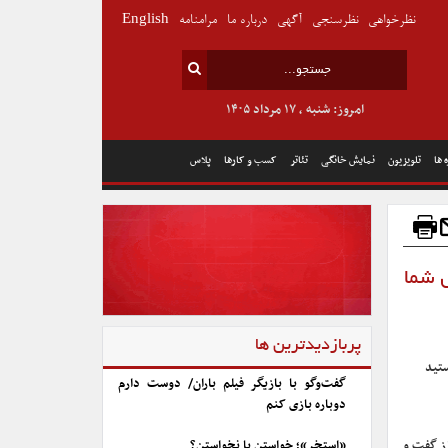
نظرخواهی
نظرسنجی
آگهی
درباره ما
مرامنامه
English
امروز: شنبه , ۱۷ مرداد ۱۴۰۵
 ها
تلویزیون
نمایش خانگی
تئاتر
کسب و کارها
پلاس
 شما
پربازدیدترین ها
تید
گفت‌وگو با بازیگر فیلم باران/ دوست دارم
دوباره بازی کنم
از گفت و
«استخر»؛ خواستن یا نخواستن؟