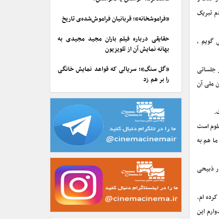
م تبریک
«فراموشخانه»؛ قربانیان فراموش‌شده‌ی تاریخ
حقایقی درباره فیلم باران مجید مجیدی به
 گویم ،
بهانه نمایش آن از تلویزیون
«گل سنگ»؛ سریالی که قواعد نمایش خانگی
ر جلساتی
را بر هم زد
 ملی آن
.
لوم است
ما هم به
در ذبیحی
کرده ام.
وارم این