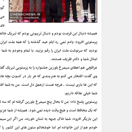
گوی
می 
وی 
همیشه دنبال این فرصت بودم و دنبال تریبونی بودم که تبریک خالصا
پرستویی افزود: یادم نمی رد ایام عید گذشته را که همه ملت ایران
بودید که سرنوشت ملت ایران را رقم بزنید. با تمام وجودم به شم
امثال شما و دکتر ظریف هستند.
عراقچی هم اعطای سیمرغ بلورین جشنواره را به پرستویی تبریک گ
وی گفت: افتخار می کنم به هنرمندی که هر بار در کسوت بچه های 
که این ها بازی نیست ، هرچه هست ازعمق دل است. من به شما افتخ
شما خیلی علاقه داریم.
پرستویی پاسخ داد: من تا بحال پنج سیمرغ بلورین گرفته ام که سه
که یک محافظ است و هیچ وقت دیده نمی شود. همیشه از شما عزیزان
این بازیگر افزود: شما خاک جبهه به تنتان خورده. من اگر این سیم
خودم هم از این خانواده ام. اما خوشحالم ستون های این کشور را