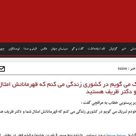
صلی
خبر
گزارش
نقد / یادداشت
گفت و گو
سینمای جهان
عکس
فیلم و صدا
نوستالژی
چهره
 : 12250
 می گویم در کشوری زندگی می کنم که قهرمانانش امثال
 دکتر ظریف هستید
یز پرستویی خطاب به عراقچی گفت :
خودم تبریک می گویم در کشوری زندگی می کنم که قهرمانانش امثال شما و دکتر ظریف هس
گزارش
سینما سینما
،پرویز پرستویی دارنده پنج سیمرغ بلورین جشنواره فیلم فجر در بخشی 