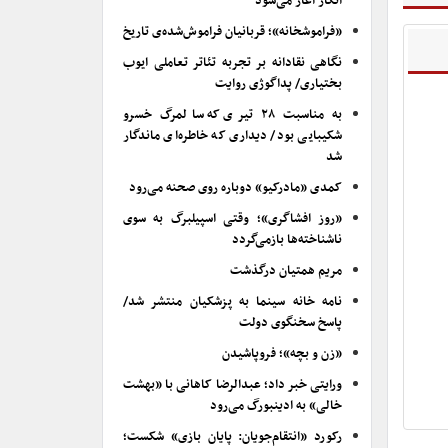
انکار آغاز می‌شود
«فراموشخانه»؛ قربانیان فراموش‌شده‌ی تاریخ
نگاهی نقادانه بر تجربه تئاتر تعاملی ایوب
بختیاری/ پداگوژی روایت
به مناسبت ۲۸ تیری که سالمرگ خسرو
شکیبایی بود/ دیداری که خاطره‌ای ماندگار
شد
کمدی «مادرکیو» دوباره روی صحنه می‌رود
«روز افشاگری»؛ وقتی اسپیلبرگ به سوی
ناشناخته‌ها بازمی‌گردد
مریم همتیان درگذشت
نامه خانه سینما به پزشکیان منتشر شد/
پاسخ سخنگوی دولت
«زن و بچه»؛ فروپاشیدن
ورایتی خبر داد؛ عبدالرضا کاهانی با «بهشت
خالی» به ادینبورگ می‌رود
رکورد «انتقام‌جویان: پایان بازی» شکست؛