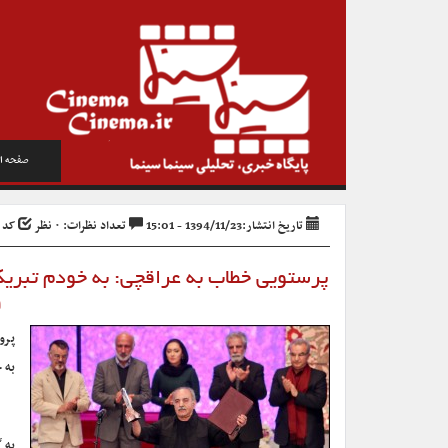
صفحه ا
تاریخ انتشار:1394/11/23 - 15:01
تعداد نظرات: ۰ نظر
کد خبر
پرستویی خطاب به عراقچی: به خودم تبریک
و
پرو
به 
به 