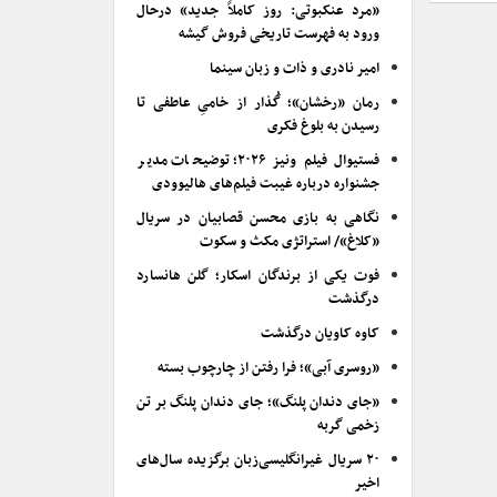
«مرد عنکبوتی: روز کاملاً جدید» درحال
ورود به فهرست تاریخی فروش گیشه
امیر نادری و ذات و زبان سینما
رمان «رخشان»؛ گُذار از خامیِ عاطفی تا
رسیدن به بلوغ فکری
فستیوال فیلم ونیز ۲۰۲۶؛ توضیحات مدیر
جشنواره درباره غیبت فیلم‌های هالیوودی
نگاهی به بازی محسن قصابیان در سریال
«کلاغ»/ استراتژی مکث و سکوت
فوت یکی از برندگان اسکار؛ گلن هانسارد
درگذشت
کاوه کاویان درگذشت
«روسری آبی»؛ فرا رفتن از چارچوب بسته
«جای دندان پلنگ»؛ جای دندان پلنگ بر تن
زخمی گربه
۲۰ سریال غیرانگلیسی‌زبان برگزیده سال‌های
اخیر