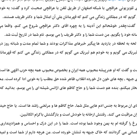
 تلویزیونی عراقچی با شبکه اصفهان از طریق تلفن با عراقچی صحبت کرد و گفت: به خود
گویم که در مملکتی زندگی می کنم که قهرمانان ملی آن امثال شما و دکتر ظریف هستند.
گفت:چقدر خوشحالم این آدینه را به چهره اقای دکتر عراقچی شروع می کنم. واقعا می
نه خود را بگویم. من دست شما را و دکتر ظریف را می بوسم. نام شما در تاریخ ثبت شد.
 لحه به لحظه در بازدید ها پیگیر خبرهای مذاکرات بودند و شما تمام مدت و شبانه روز د
ا تبریک می گویم و به خودم هم تبریک می گویم که در مملکتی زندگی می کنم که قهرمانان
فتت و گفت که او هنرپیشه محبوب همه ایران و بخصوص محبوب همه بچه حزب اللهی ها است
جبهه ، بچه های خون دل خورده انقلاب ظاهر شده حق مطلب را به خوبی ادا کرده است. مع
ار میکنم. بنده هم دست شما را و حاج کاظم های اژانس شیشه ای را می بوسم. بدانید که 
 تای ان مربوط به جنس ادم هایی مثل شما، حاج کاظم ها و مرتضی راشد ها است. یا حاج حی
 مراقبت می کند. رفتنش ازخانه با خودش است و بازگشتش باکرام الکاتبین.
رغ را گرفته ام به یمن وجود شما بوده است. شما را در این درک و احساس و همزادپنداری 
 کسانی می گردانند که خاک جبهه به تنشان خورده است. من هرچه دارم از شما است و امید