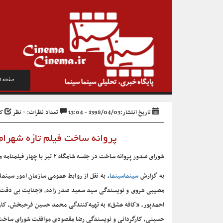
صفحه ا
تاریخ انتشار:1398/04/03 - 13:04
تعداد نظرات: ۰ نظر
کد 
پروانه ساخت فیلم تازه شهرام مکری صادر شد/ ۴
شورای صدور پروانه ساخت در جلسه شامگاه ۲ تیر با چهار فیلمنامه موافقت کرد.
به گزارش
سینماسینما
، به نقل از روابط عمومی سازمان امور سینم
مصیبی هروی و نویسندگی سید سعید صدر زاده، «جنایت بی دقت» ب
احمدپور، «کافه عشق» به تهیه‌کنندگی محمد حسین فرحبخش، کارگر
حسینی، کارگردانی و نویسندگی رضا مقصودی موافقت شورای ساخت س