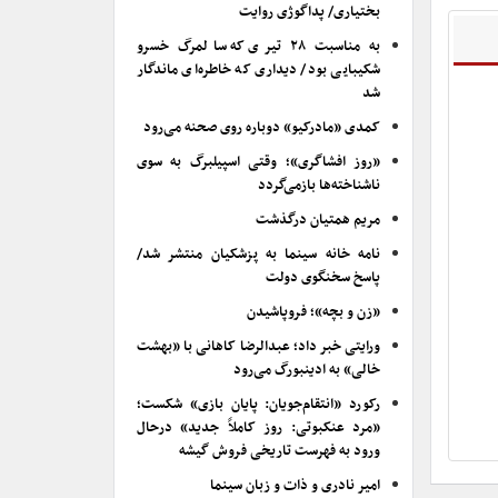
بختیاری/ پداگوژی روایت
به مناسبت ۲۸ تیری که سالمرگ خسرو
شکیبایی بود/ دیداری که خاطره‌ای ماندگار
شد
کمدی «مادرکیو» دوباره روی صحنه می‌رود
«روز افشاگری»؛ وقتی اسپیلبرگ به سوی
ناشناخته‌ها بازمی‌گردد
مریم همتیان درگذشت
نامه خانه سینما به پزشکیان منتشر شد/
پاسخ سخنگوی دولت
«زن و بچه»؛ فروپاشیدن
ورایتی خبر داد؛ عبدالرضا کاهانی با «بهشت
خالی» به ادینبورگ می‌رود
رکورد «انتقام‌جویان: پایان بازی» شکست؛
«مرد عنکبوتی: روز کاملاً جدید» درحال
ورود به فهرست تاریخی فروش گیشه
امیر نادری و ذات و زبان سینما