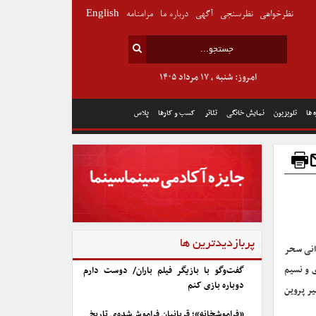
نظرخواهی
نظرسنجی
آگهی
درباره ما
مرامنامه
English
امروز: شنبه , ۱۷ مرداد ۱۴۰۵
 ها
تلویزیون
نمایش خانگی
تئاتر
کسب و کارها
پلاس
پربازدیدترین ها
دانی سحر
 و نسیم
گفت‌وگو با بازیگر فیلم باران/ دوست دارم
دوباره بازی کنم
ر پروین
«فراموشخانه»؛ قربانیان فراموش‌شده‌ی تاریخ