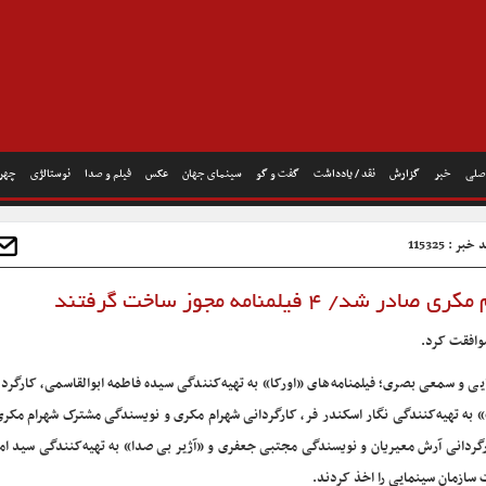
صلی
خبر
گزارش
نقد / یادداشت
گفت و گو
سینمای جهان
عکس
فیلم و صدا
نوستالژی
چهره
خبر : 115325
 فیلمنامه مجوز ساخت گرفتند
ایی و سمعی بصری؛ فیلمنامه‌های «اورکا» به تهیه‌کنندگی سیده فاطمه ابوالقاسمی، کارگر
ه تهیه‌کنندگی نگار اسکندر فر، کارگردانی شهرام مکری و نویسندگی مشترک شهرام مکری
دانی آرش معیریان و نویسندگی مجتبی جعفری و «آژیر بی صدا» به تهیه‌کنندگی سید امی
ازمان سینمایی را اخذ کردند.