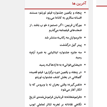
آخرین ها
پنجاه و یکمین جشنواره فیلم تورنتو؛ مستند
افسانه سالاری به کانادا می‌رود
مورگان فریمن: اگر دستمزد خوب باشد، از
ضعف‌های فیلمنامه می‌گذرم
«ابرسواران مه رکاب» منتشر شد
پیتر گیل درگذشت
سه جایزه جشنواره ایتالیایی به «مرد آرام»
رسید
«بیضایی‌خوانی» به «اژدهاک» رسید
در پنجاه و یکمین دوره برگزاری؛ فیلم قصیده
گلمکانی در بخش کشف جشنواره تورنتو
«نفس‌گیر»؛ وقتی بحران نه با ویروس که با
انکار آغاز می‌شود
«فراموشخانه»؛ قربانیان فراموش‌شده‌ی تاریخ
نگاهی نقادانه بر تجربه تئاتر تعاملی ایوب