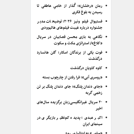
رمان «رخشان»؛ گُذار از خامیِ عاطفی تا
رسیدن به بلوغ فکری
فستیوال فیلم ونیز ۲۰۲۶؛ توضیحات مدیر
جشنواره درباره غیبت فیلم‌های هالیوودی
نگاهی به بازی محسن قصابیان در سریال
«کلاغ»/ استراتژی مکث و سکوت
فوت یکی از برندگان اسکار؛ گلن هانسارد
درگذشت
کاوه کاویان درگذشت
«روسری آبی»؛ فرا رفتن از چارچوب بسته
«جای دندان پلنگ»؛ جای دندان پلنگ بر تن
زخمی گربه
۲۰ سریال غیرانگلیسی‌زبان برگزیده سال‌های
اخیر
اکبر عبدی؛ پدیده کم‌نظیر بازیگری در
سینمای ایران
«سامی» به ایتالیا می‌رود