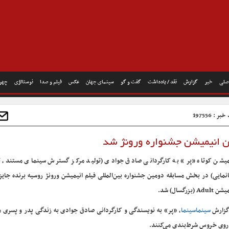
صلی
خبر
گزارش
نقد / یادداشت
گفت و گو
سینمای جهان
عکس
فیلم و صدا
نوستالژی
چهره
ر : 197556
ن انیمیشن جشنواره ورونژ شد
میشن کوتاه «پر» به کارگردانی صادق جوادی (تولید مرکز گسترش سینمای مستند، 
انمایی) در بخش مسابقه دومین جشنواره بین‌المللی فیلم انیمیشن ورونژ روسیه برنده جایز
Adul (بزرگسال) شد.
گزارش
سینماسینما
، «پر» به نویسندگی و کارگردانی صادق جوادی به زندگی پدر و پسری م
روی خروس شرط‌بندی می‌کنند.