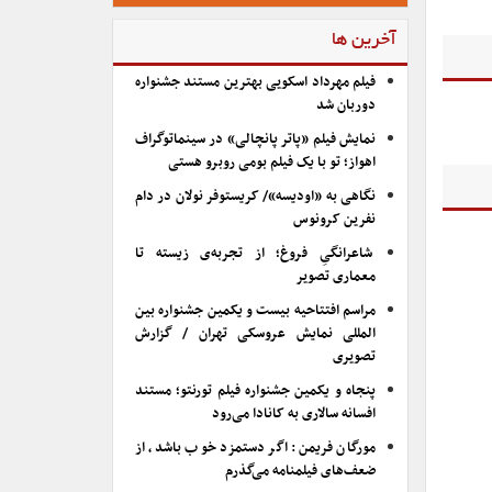
آخرین ها
فیلم مهرداد اسکویی بهترین مستند جشنواره
دوربان شد
نمایش فیلم «پاتر پانچالی» در سینماتوگراف
اهواز؛ تو با یک فیلم بومی روبرو هستی
نگاهی به «اودیسه»/ کریستوفر نولان در دام
نفرین کرونوس
شاعرانگیِ فروغ؛ از تجربه‌ی زیسته تا
معماری تصویر
مراسم افتتاحیه بیست و یکمین جشنواره بین
المللی نمایش عروسکی تهران / گزارش
تصویری
پنجاه و یکمین جشنواره فیلم تورنتو؛ مستند
افسانه سالاری به کانادا می‌رود
مورگان فریمن: اگر دستمزد خوب باشد، از
ضعف‌های فیلمنامه می‌گذرم