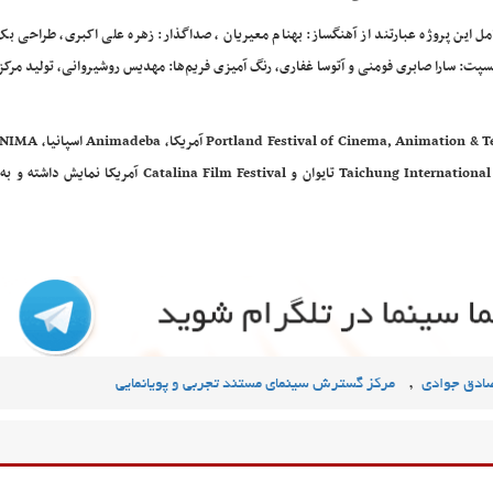
مل این پروژه عبارتند از آهنگساز: بهنام معیریان ، صداگذار: زهره علی اکبری، طراحی بک
سپت: سارا صابری فومنی و آتوسا غفاری، رنگ آمیزی فریم‌ها: مهدیس روشیروانی، تولید مر
انیمیشن «پر» تا به حال در بخش مسابقه فستیوال‌های Technology
صربستان، Chania Film Festival یونان، Taichung International Animation Festival تایوان و lina Film Festival
,
ادق جوادی
مرکز گسترش سینمای مستند تجربی و پویانمایی