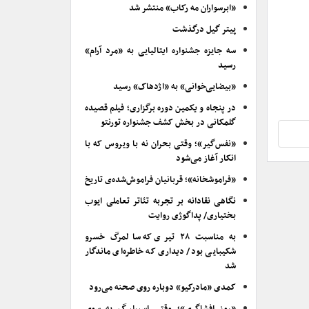
«ابرسواران مه رکاب» منتشر شد
پیتر گیل درگذشت
سه جایزه جشنواره ایتالیایی به «مرد آرام»
رسید
«بیضایی‌خوانی» به «اژدهاک» رسید
در پنجاه و یکمین دوره برگزاری؛ فیلم قصیده
گلمکانی در بخش کشف جشنواره تورنتو
«نفس‌گیر»؛ وقتی بحران نه با ویروس که با
انکار آغاز می‌شود
«فراموشخانه»؛ قربانیان فراموش‌شده‌ی تاریخ
نگاهی نقادانه بر تجربه تئاتر تعاملی ایوب
بختیاری/ پداگوژی روایت
به مناسبت ۲۸ تیری که سالمرگ خسرو
شکیبایی بود/ دیداری که خاطره‌ای ماندگار
شد
کمدی «مادرکیو» دوباره روی صحنه می‌رود