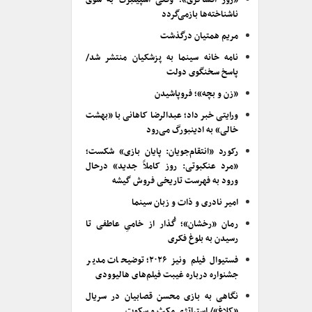
«روز افشاگری»؛ وقتی اسپیلبرگ به سوی
ناشناخته‌ها بازمی‌گردد
مریم همتیان درگذشت
نامه خانه سینما به پزشکیان منتشر شد/
پاسخ سخنگوی دولت
«زن و بچه»؛ فروپاشیدن
ورایتی خبر داد؛ عبدالرضا کاهانی با «بهشت
خالی» به ادینبورگ می‌رود
رکورد «انتقام‌جویان: پایان بازی» شکست؛
«مرد عنکبوتی: روز کاملاً جدید» درحال
ورود به فهرست تاریخی فروش گیشه
امیر نادری و ذات و زبان سینما
رمان «رخشان»؛ گُذار از خامیِ عاطفی تا
رسیدن به بلوغ فکری
فستیوال فیلم ونیز ۲۰۲۶؛ توضیحات مدیر
جشنواره درباره غیبت فیلم‌های هالیوودی
نگاهی به بازی محسن قصابیان در سریال
«کلاغ»/ استراتژی مکث و سکوت