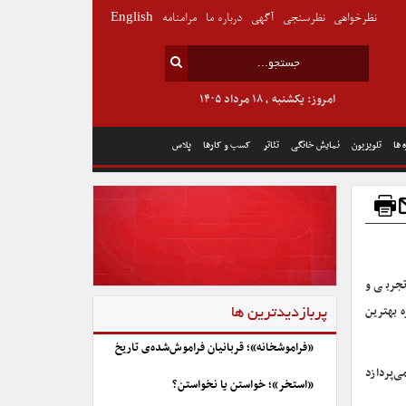
نظرخواهی
نظرسنجی
آگهی
درباره ما
مرامنامه
English
امروز: یکشنبه , ۱۸ مرداد ۱۴۰۵
 ها
تلویزیون
نمایش خانگی
تئاتر
کسب و کارها
پلاس
تجربی و
ه بهترین
پربازدیدترین ها
«فراموشخانه»؛ قربانیان فراموش‌شده‌ی تاریخ
ی‌پردازد
«استخر»؛ خواستن یا نخواستن؟