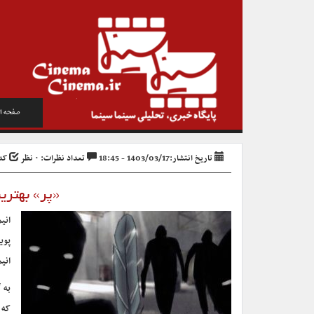
صفحه ا
تاریخ انتشار:1403/03/17 - 18:45
تعداد نظرات: ۰ نظر
کد خب
«پر» بهتری
انی
پوی
انیمیشن t
به 
که 