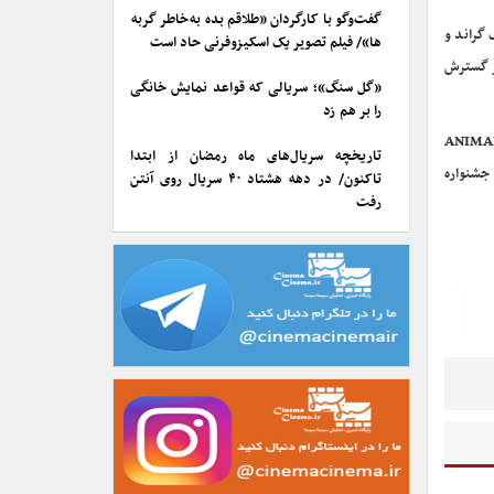
گفت‌وگو با کارگردان «طلاقم بده به خاطر گربه
 گراند و
ها»/ فیلم تصویر یک اسکیزوفرنی حاد است
کز گسترش
«گل سنگ»؛ سریالی که قواعد نمایش خانگی
را بر هم زد
Portland Festival of Cinema, Animation &  آمریکا، Animadeba اسپانیا، ANIMANIMA
تاریخچه سریال‌های ماه رمضان از ابتدا
Cata آمریکا نمایش داشته و به جشنواره
تاکنون/ در دهه هشتاد ۴۰ سریال روی آنتن
رفت