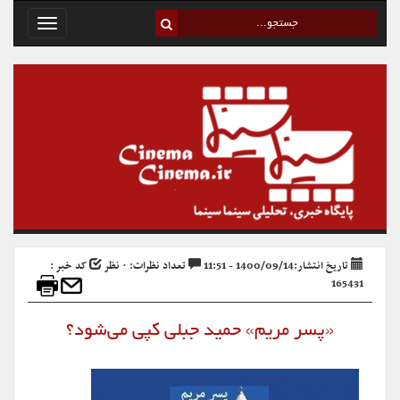
Toggle
avigation
تاریخ انتشار:1400/09/14 - 11:51
تعداد نظرات: ۰ نظر
کد خبر :
165431
«پسر مریم» حمید جبلی کپی می‌شود؟