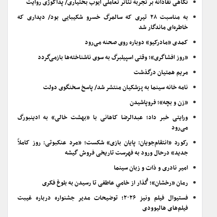
نگاهی نقادانه بر تجربه تئاتر تعاملی ایوب بختیاری/ پداگوژی روایت
به مناسبت ۲۸ تیری که سالمرگ خسرو شکیبایی بود/ دیداری که
خاطره‌ای ماندگار شد
کمدی «مادرکیو» دوباره روی صحنه می‌رود
«روز افشاگری»؛ وقتی اسپیلبرگ به سوی ناشناخته‌ها بازمی‌گردد
مریم همتیان درگذشت
نامه خانه سینما به پزشکیان منتشر شد/ پاسخ سخنگوی دولت
«زن و بچه»؛ فروپاشیدن
ورایتی خبر داد؛ عبدالرضا کاهانی با «بهشت خالی» به ادینبورگ
می‌رود
رکورد «انتقام‌جویان: پایان بازی» شکست؛ «مرد عنکبوتی: روز کاملاً
جدید» درحال ورود به فهرست تاریخی فروش گیشه
امیر نادری و ذات و زبان سینما
رمان «رخشان»؛ گُذار از خامیِ عاطفی تا رسیدن به بلوغ فکری
فستیوال فیلم ونیز ۲۰۲۶؛ توضیحات مدیر جشنواره درباره غیبت
فیلم‌های هالیوودی