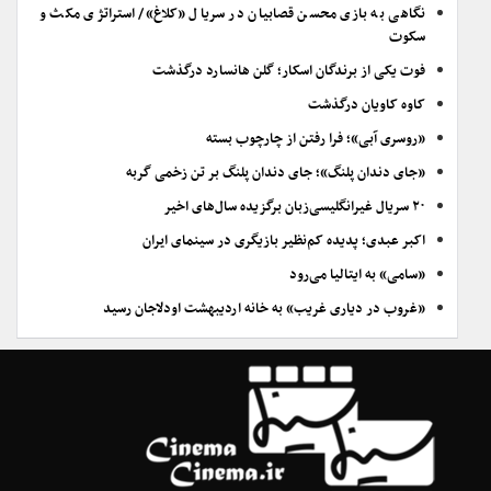
نگاهی به بازی محسن قصابیان در سریال «کلاغ»/ استراتژی مکث و
سکوت
فوت یکی از برندگان اسکار؛ گلن هانسارد درگذشت
کاوه کاویان درگذشت
«روسری آبی»؛ فرا رفتن از چارچوب بسته
«جای دندان پلنگ»؛ جای دندان پلنگ بر تن زخمی گربه
۲۰ سریال غیرانگلیسی‌زبان برگزیده سال‌های اخیر
اکبر عبدی؛ پدیده کم‌نظیر بازیگری در سینمای ایران
«سامی» به ایتالیا می‌رود
«غروب در دیاری غریب» به خانه اردیبهشت اودلاجان رسید