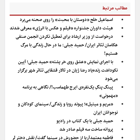
مطالب مرتبط
اسماعیل خلج «دوستان با محبت» را روی صحنه می‌برد
هیئت داوران جشنواره «فیلم و عکس با انرژی» معرفی شدند
درخواست از وزیر ارشاد برای تعطیل نکردن انجمن صنفی
عکاسان تئاتر ایران/ حمید جبلی: ما در حال زندگی با مرگ
هستیم!
با اجرای نمایش «عشق روی خر پشته» حمید جبلی؛ آیین
نکوداشت زنده‌یاد رضا ژیان در تالار قشقایی تئاتر شهر برگزار
می‌شود
پینگ پنگِ یک‌نفره‌ی ایرج طهماسب!/ نگاهی به برنامه
«مهمونی»
«مریم و میتیل»؛ پیوند رویا و زندگی/ سینمای کودکان و
نوجوانان ایران
حمید جبلی با یک کتاب در رادیو
پروانه ساخت سه فیلم صادر شد
فاطمه معتمدآریا از حضورش در سینما گفت/ نقش دختر لر