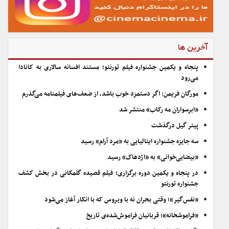
آخرین ها
پنجاه و یکمین جشنواره فیلم تورنتو؛ مستند افسانه سالاری به کانادا
می‌رود
مورگان فریمن: اگر دستمزد خوب باشد، از ضعف‌های فیلمنامه می‌گذرم
«ابرسواران مه رکاب» منتشر شد
پیتر گیل درگذشت
سه جایزه جشنواره ایتالیایی به «مرد آرام» رسید
«بیضایی‌خوانی» به «اژدهاک» رسید
در پنجاه و یکمین دوره برگزاری؛ فیلم قصیده گلمکانی در بخش کشف
جشنواره تورنتو
«نفس‌گیر»؛ وقتی بحران نه با ویروس که با انکار آغاز می‌شود
«فراموشخانه»؛ قربانیان فراموش‌شده‌ی تاریخ