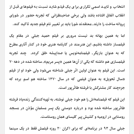
انتخاب و تایید اسمی تکراری برای یک فیلم شاید نسبت به فیلم‌های قبل از
انقلاب اتفاق افتاده باشد ولی برخی صاحبنظرانی که تجربه حضور در شورای
پروانه ساخت را دارند، معتقدند شورا باید بر تغییر نام فیلم جدید تاکید کند.
اما به همین بهانه بد نیست مروری بر فیلم حمید جبلی در مقام یک
فیلمساز داشته باشیم. این هنرمند در کارنامه هنری خود در کنار آثاری مطرح
که به عنوان بازیگر، فیلمنامه‌نویس یا صداپیشه خلق کرده، چند تجربه
فیلمسازی هم داشته که یکی از آن‌ها همین «پسر مریم»، ساخته شده در دهه ۷۰
است. این فیلم به عنوان اولین اثر جبلی شناخته می‌شود ولی خود او از فیلم‌
«سال تحویل» به عنوان فیلمی که در سال ۱۳۷۰ ساخته هم اسم برده که
جزءچند کار مشترکش با فرشته طائرپور است.
این فیلم که فیلمنامه‌اش را هم خود جبلی نوشته، به تهیه‌کنندگی زنده‌یاد فرشته
طائرپور ساخته شده بود و درباره دوستی یک پسر مسلمانِ مؤذن در مسجد
روستایی در ارومیه و کشیش پیر کلیسای همان روستاست.
جبلی سال ۹۳ در برنامه‌ای که برای اکران ۲۰ روزه فیلمش فقط در یک سینما