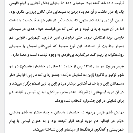
ترتیب داده شد گفته بود: سینمای دهه ۵۰ منهای بخش تجاری و فیلم فارسی
یک راه فرار داشت و آن هم پناه بردن به سینمایی مثل کانون پرورش فکری بود.
کانون افرادی مانند کیارستمی که تحت تاثیر کارهای شهید ثالث بود را داشت
اما در آن دوره چاره‌ای نبود و هر کس که می‌خواست حرف جدی در سینمای
فارسی بزند امکانش نبود. حتی فیلم‌های امیر نادری، کیمیایی، تقوایی هم
بسیار متفاوت تر هستند. این نوع سینما که نمی‌دانم اسمش را سینمای
روشنفکرانه یا ریتم کند می‌گذارند بی‌خودی به وجود نیامده است و معنا دارد.
«پسر مریم» در سال ۱۳۹۵ پس از حدود ۲۰ سال در جشنواره «اسلام» در دو
شهر توکیو و ناگویا ژاپن به نمایش درآمد؛ جشنواره‌ای که در پی افزایش آمار
مسلمانان ژاپن و با هدف آشنایی بیشتر مردم ژاپن با دین اسلام برگزار می‌شد و
در آن دوره فیلم‌هایی از آمریکا، هند، مصر، مراکش، لبنان، تونس و تایلند هم
برای نمایش در این جشنواره انتخاب شده بودند.
نمایش فیلم «پسر مریم» در جشنواره واتیکان و چند جشنواره فیلم مذهبی
دیگر در ایتالیا هم مورد توجه قرار گرفته بود و به عنوان فیلمی با پیام
همزیستی و گفتگوی فرهنگ‌ها از سینمای ایران شناخته می‌شد.