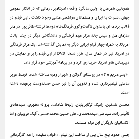
همچنین همزمان با اولین سالگرد واقعه ۱۱سپتامبر، زمانی که در افکار عمومی
جهان، نسبت به ایران و مسلمانان مواضعی منفی وجود داشت، این فیلم در
قالب برنامه‌ای باعنوان «گفت‌وگوی فرهنگ‌ها» توسط فرشته طائرپور در مقر
سازمان ملل و سپس چند مرکز مهم فرهنگی و دانشگاهی دیگر در چند ایالت
امریکا، به همراه چهار فیلم ایرانی دیگر به نمایش گذاشته شد. یک مرکز فرهنگی
در امریکا نیز در همان سال، هزار نسخه DVD از این فیلم را برای نمایش در
دبیرستان های امریکا خریداری کرد و در برنامه آموزشی خود قرار داد.
«پسر مریم» که در روستای گولان و شهر ارومیه ساخته شده، توسط عزیز
ساعتی فیلمبرداری شده و تدوین آن را نیز حسن حسندوست برعهده داشته
است.
محسن فلسفین، رافیک ترگابریلیان، زلیخا شاداب، پروانه مظهری، سیدهادی
نائینی‌زاده، سیدعلی سیدمحمدی، علی حسین محمدحسنی، آلیک قریبیان و اما
الکسانیان بازیگران این فیلم هستند.
جبلی حدود پنج سال پس از ساخت این فیلم، «خواب سفید» را هم کارگردانی