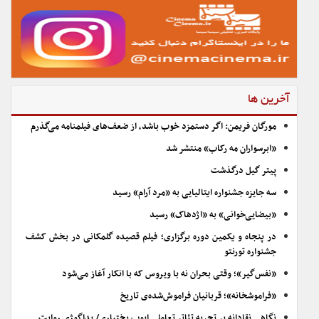
آخرین ها
مورگان فریمن: اگر دستمزد خوب باشد، از ضعف‌های فیلمنامه می‌گذرم
«ابرسواران مه رکاب» منتشر شد
پیتر گیل درگذشت
سه جایزه جشنواره ایتالیایی به «مرد آرام» رسید
«بیضایی‌خوانی» به «اژدهاک» رسید
در پنجاه و یکمین دوره برگزاری؛ فیلم قصیده گلمکانی در بخش کشف
جشنواره تورنتو
«نفس‌گیر»؛ وقتی بحران نه با ویروس که با انکار آغاز می‌شود
«فراموشخانه»؛ قربانیان فراموش‌شده‌ی تاریخ
نگاهی نقادانه بر تجربه تئاتر تعاملی ایوب بختیاری/ پداگوژی روایت