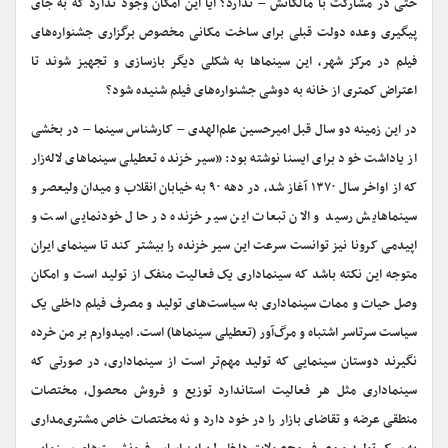
حتی در مشارکت با مالکانش – ندارد؟ آیا این امکان وجود ندارد که به جای
پیگیری وعده دولت قبلی برای ساخت مکانی مخصوص برگزاری جشنواره‌های
فیلم در مرکز شهر، این سینماها به شکلی دیگر بازسازی و تجهیز شوند تا
اعتراض کمتری از خانه به دوشی جشنواره‌های فیلم شنیده شود؟
در این زمینه دو سال قبل امیرحسین علم‌الهدی – کارشناس سینما – در بخشی
از یاداشت خود برای ایسنا نوشته بود: «سیر خزنده تعطیلی سینماهای لاله‌زار
که از اواخر سال ۱۳۷۰ آغاز شد، در دهه ۹۰ به خیابان انقلاب و میدان ولیعصر و
سینماهایش رسید و الان تبعات این سیر خزنده در حال خودنمایی است و
اپیدمی کرونا نیز توانست سرعت این سیر خزنده را بیشتر کند تا سینمای ایران
متوجه این نکته باشد که سینماداری یک فعالیت منفک از تولید است و امکان
وصل حیات و ممات سینماداری به سیاست‌های تولید و مصرف فیلم داخلی یک
سیاست سرتاسر اشتباه و مرگ‌آور (تعطیلی سینماها) است. امیدوارم بر من خرده
نگیرند دوستان سینمایی که تولید مهم‌تر است از سینماداری، در صورتی که
سینماداری مثل هر فعالیت استاندارد توزیع و فروش محصول، مختصات
منطقی عرضه و تقاضای بازار را در خود دارد و نه مختصات خاص مشتری‌مداری