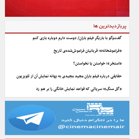
پربازدیدترین ها
گفت‌وگو با بازیگر فیلم باران/ دوست دارم دوباره بازی کنم
«فراموشخانه»؛ قربانیان فراموش‌شده‌ی تاریخ
«استخر»؛ خواستن یا نخواستن؟
حقایقی درباره فیلم باران مجید مجیدی به بهانه نمایش آن از تلویزیون
«گل سنگ»؛ سریالی که قواعد نمایش خانگی را بر هم زد