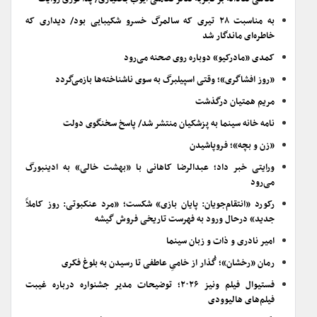
به مناسبت ۲۸ تیری که سالمرگ خسرو شکیبایی بود/ دیداری که
خاطره‌ای ماندگار شد
کمدی «مادرکیو» دوباره روی صحنه می‌رود
«روز افشاگری»؛ وقتی اسپیلبرگ به سوی ناشناخته‌ها بازمی‌گردد
مریم همتیان درگذشت
نامه خانه سینما به پزشکیان منتشر شد/ پاسخ سخنگوی دولت
«زن و بچه»؛ فروپاشیدن
ورایتی خبر داد؛ عبدالرضا کاهانی با «بهشت خالی» به ادینبورگ
می‌رود
رکورد «انتقام‌جویان: پایان بازی» شکست؛ «مرد عنکبوتی: روز کاملاً
جدید» درحال ورود به فهرست تاریخی فروش گیشه
امیر نادری و ذات و زبان سینما
رمان «رخشان»؛ گُذار از خامیِ عاطفی تا رسیدن به بلوغ فکری
فستیوال فیلم ونیز ۲۰۲۶؛ توضیحات مدیر جشنواره درباره غیبت
فیلم‌های هالیوودی