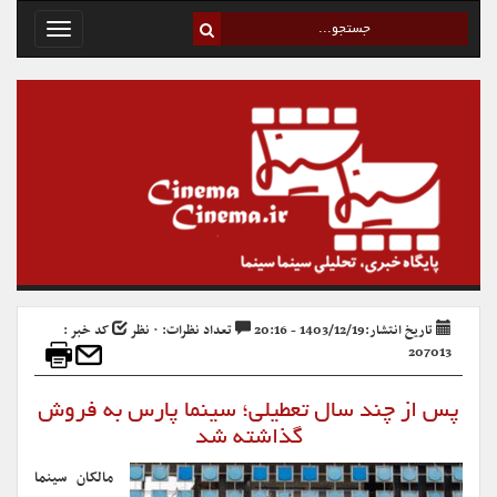
Toggle
avigation
تاریخ انتشار:1403/12/19 - 20:16
تعداد نظرات: ۰ نظر
کد خبر :
207013
پس از چند سال تعطیلی؛ سینما پارس به فروش
گذاشته شد
مالکان سینما