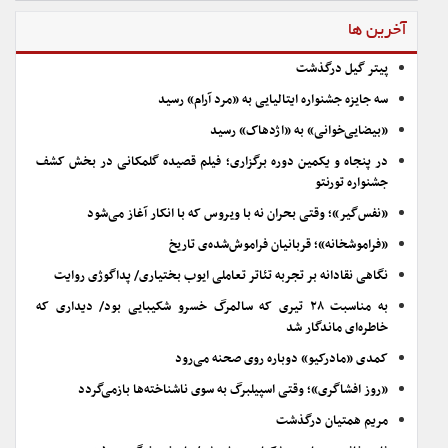
آخرین ها
پیتر گیل درگذشت
سه جایزه جشنواره ایتالیایی به «مرد آرام» رسید
«بیضایی‌خوانی» به «اژدهاک» رسید
در پنجاه و یکمین دوره برگزاری؛ فیلم قصیده گلمکانی در بخش کشف
جشنواره تورنتو
«نفس‌گیر»؛ وقتی بحران نه با ویروس که با انکار آغاز می‌شود
«فراموشخانه»؛ قربانیان فراموش‌شده‌ی تاریخ
نگاهی نقادانه بر تجربه تئاتر تعاملی ایوب بختیاری/ پداگوژی روایت
به مناسبت ۲۸ تیری که سالمرگ خسرو شکیبایی بود/ دیداری که
خاطره‌ای ماندگار شد
کمدی «مادرکیو» دوباره روی صحنه می‌رود
«روز افشاگری»؛ وقتی اسپیلبرگ به سوی ناشناخته‌ها بازمی‌گردد
مریم همتیان درگذشت