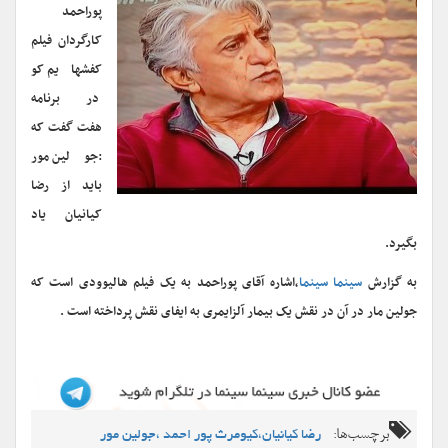
پوراحمد
کارگردان فیلم
کفشهایم کو
در برنامه
هفت گفت که
:جولین مور
باید از رضا
کیانیان یاد
بگیرد.
به گزارش
سینما سینما
،اشاره آقای پوراحمد به یک فیلم هالیوودی است که
جولین مار در آن در نقش یک بیمار آلزایمری به ایفای نقش پرداخته است .
برچسب‌ها:
رضا کیانیان،کیومرث پور احمد ،جولین مور