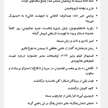
نامه خانه سینما به پزشکیان منتشر شد/ پاسخ سخنگوی دولت
«زن و بچه»؛ فروپاشیدن
ورایتی خبر داد؛ عبدالرضا کاهانی با «بهشت خالی» به ادینبورگ
می‌رود
رکورد «انتقام‌جویان: پایان بازی» شکست؛ «مرد عنکبوتی: روز کاملاً
جدید» درحال ورود به فهرست تاریخی فروش گیشه
امیر نادری و ذات و زبان سینما
رمان «رخشان»؛ گُذار از خامیِ عاطفی تا رسیدن به بلوغ فکری
فستیوال فیلم ونیز ۲۰۲۶؛ توضیحات مدیر جشنواره درباره غیبت
فیلم‌های هالیوودی
نگاهی به بازی محسن قصابیان در سریال «کلاغ»/ استراتژی مکث و
سکوت
فوت یکی از برندگان اسکار؛ گلن هانسارد درگذشت
کاوه کاویان درگذشت
«روسری آبی»؛ فرا رفتن از چارچوب بسته
«جای دندان پلنگ»؛ جای دندان پلنگ بر تن زخمی گربه