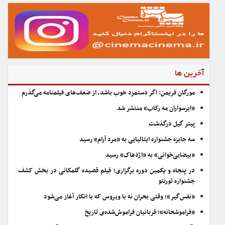
آخرین ها
مورگان فریمن: اگر دستمزد خوب باشد، از ضعف‌های فیلمنامه می‌گذرم
«ابرسواران مه رکاب» منتشر شد
پیتر گیل درگذشت
سه جایزه جشنواره ایتالیایی به «مرد آرام» رسید
«بیضایی‌خوانی» به «اژدهاک» رسید
در پنجاه و یکمین دوره برگزاری؛ فیلم قصیده گلمکانی در بخش کشف
جشنواره تورنتو
«نفس‌گیر»؛ وقتی بحران نه با ویروس که با انکار آغاز می‌شود
«فراموشخانه»؛ قربانیان فراموش‌شده‌ی تاریخ