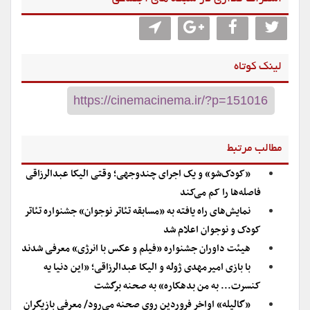
لینک کوتاه
مطالب مرتبط
«کودک‌شو» و یک اجرای چندوجهی؛ وقتی الیکا عبدالرزاقی
فاصله‌ها را کم می‌کند
نمایش‌های راه یافته به «مسابقه تئاتر نوجوان» جشنواره تئاتر
کودک و نوجوان اعلام شد
هیئت داوران جشنواره «فیلم و عکس با انرژی» معرفی شدند
با بازی امیرمهدی ژوله و الیکا عبدالرزاقی؛ «این دنیا یه
کنسرت..‌. به من بدهکاره» به صحنه برگشت
«گالیله» اواخر فروردین روی صحنه می‌رود/ معرفی بازیگران