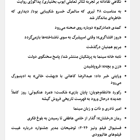
نگاهی نقادانه بر تجربه تئاتر تعاملی ایوب بختیاری/ پداگوژی روایت
به مناسبت ۲۸ تیری که سالمرگ خسرو شکیبایی بود/ دیداری که
خاطره‌ای ماندگار شد
کمدی «مادرکیو» دوباره روی صحنه می‌رود
«روز افشاگری»؛ وقتی اسپیلبرگ به سوی ناشناخته‌ها بازمی‌گردد
مریم همتیان درگذشت
نامه خانه سینما به پزشکیان منتشر شد/ پاسخ سخنگوی دولت
«زن و بچه»؛ فروپاشیدن
ورایتی خبر داد؛ عبدالرضا کاهانی با «بهشت خالی» به ادینبورگ
می‌رود
رکورد «انتقام‌جویان: پایان بازی» شکست؛ «مرد عنکبوتی: روز کاملاً
جدید» درحال ورود به فهرست تاریخی فروش گیشه
امیر نادری و ذات و زبان سینما
رمان «رخشان»؛ گُذار از خامیِ عاطفی تا رسیدن به بلوغ فکری
فستیوال فیلم ونیز ۲۰۲۶؛ توضیحات مدیر جشنواره درباره غیبت
فیلم‌های هالیوودی