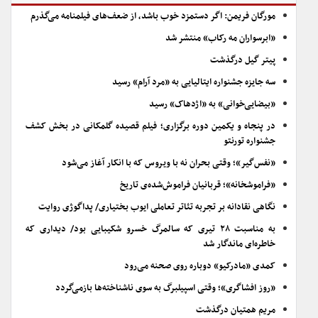
مورگان فریمن: اگر دستمزد خوب باشد، از ضعف‌های فیلمنامه می‌گذرم
«ابرسواران مه رکاب» منتشر شد
پیتر گیل درگذشت
سه جایزه جشنواره ایتالیایی به «مرد آرام» رسید
«بیضایی‌خوانی» به «اژدهاک» رسید
در پنجاه و یکمین دوره برگزاری؛ فیلم قصیده گلمکانی در بخش کشف
جشنواره تورنتو
«نفس‌گیر»؛ وقتی بحران نه با ویروس که با انکار آغاز می‌شود
«فراموشخانه»؛ قربانیان فراموش‌شده‌ی تاریخ
نگاهی نقادانه بر تجربه تئاتر تعاملی ایوب بختیاری/ پداگوژی روایت
به مناسبت ۲۸ تیری که سالمرگ خسرو شکیبایی بود/ دیداری که
خاطره‌ای ماندگار شد
کمدی «مادرکیو» دوباره روی صحنه می‌رود
«روز افشاگری»؛ وقتی اسپیلبرگ به سوی ناشناخته‌ها بازمی‌گردد
مریم همتیان درگذشت