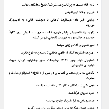
نامه خانه سینما به پزشکیان منتشر شد/ پاسخ سخنگوی دولت
«زن و بچه»؛ فروپاشیدن
ورایتی خبر داد؛ عبدالرضا کاهانی با «بهشت خالی» به ادینبورگ
می‌رود
رکورد «انتقام‌جویان: پایان بازی» شکست؛ «مرد عنکبوتی: روز کاملاً
جدید» درحال ورود به فهرست تاریخی فروش گیشه
امیر نادری و ذات و زبان سینما
رمان «رخشان»؛ گُذار از خامیِ عاطفی تا رسیدن به بلوغ فکری
فستیوال فیلم ونیز ۲۰۲۶؛ توضیحات مدیر جشنواره درباره غیبت
فیلم‌های هالیوودی
نگاهی به بازی محسن قصابیان در سریال «کلاغ»/ استراتژی مکث و
سکوت
فوت یکی از برندگان اسکار؛ گلن هانسارد درگذشت
کاوه کاویان درگذشت
«روسری آبی»؛ فرا رفتن از چارچوب بسته
«جای دندان پلنگ»؛ جای دندان پلنگ بر تن زخمی گربه