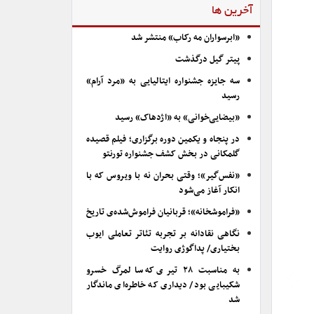
آخرین ها
«ابرسواران مه رکاب» منتشر شد
پیتر گیل درگذشت
سه جایزه جشنواره ایتالیایی به «مرد آرام»
رسید
«بیضایی‌خوانی» به «اژدهاک» رسید
در پنجاه و یکمین دوره برگزاری؛ فیلم قصیده
گلمکانی در بخش کشف جشنواره تورنتو
«نفس‌گیر»؛ وقتی بحران نه با ویروس که با
انکار آغاز می‌شود
«فراموشخانه»؛ قربانیان فراموش‌شده‌ی تاریخ
نگاهی نقادانه بر تجربه تئاتر تعاملی ایوب
بختیاری/ پداگوژی روایت
به مناسبت ۲۸ تیری که سالمرگ خسرو
شکیبایی بود/ دیداری که خاطره‌ای ماندگار
شد