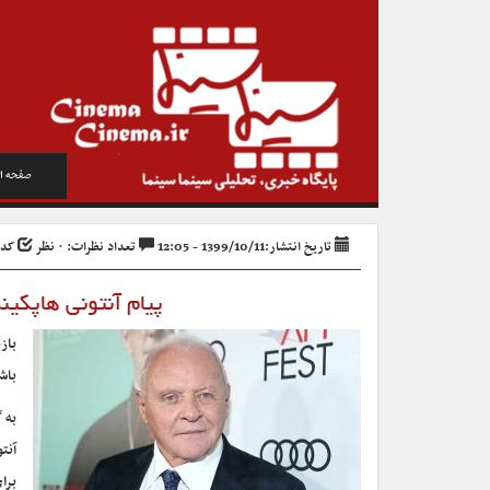
صفحه ا
تاریخ انتشار:1399/10/11 - 12:05
تعداد نظرات: ۰ نظر
کد خبر
پیام آنتونی هاپکین
باش
به 
آنت
برا