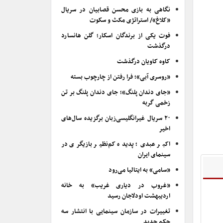
نگاهی به بازی محسن قصابیان در سریال
«کلاغ»/ استراتژی مکث و سکوت
فوت یکی از برندگان اسکار؛ گلن هانسارد
درگذشت
کاوه کاویان درگذشت
«روسری آبی»؛ فرا رفتن از چارچوب بسته
«جای دندان پلنگ»؛ جای دندان پلنگ بر تن
زخمی گربه
۲۰ سریال غیرانگلیسی‌زبان برگزیده سال‌های
اخیر
اکبر عبدی؛ پدیده کم‌نظیر بازیگری در
سینمای ایران
«سامی» به ایتالیا می‌رود
«غروب در دیاری غریب» به خانه
اردیبهشت اودلاجان رسید
تغییرات در سازمان سینمایی با انتشار سه
حکم جدید