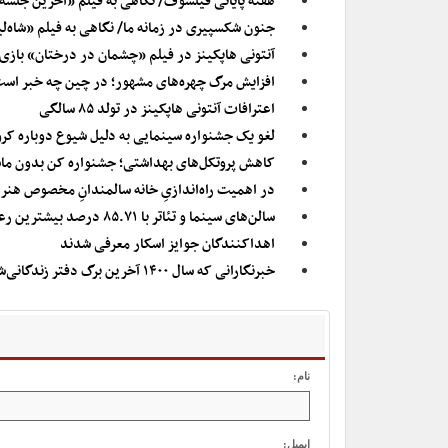
هفته پایانی فیلسوف/ نگاهی به فیلم «آخرین جلسه
جنون شکسپیری در زمانه ما/ نگاهی به فیلم «شاه‌ل
آنتونی هاپکینز در فیلم «چشمان در درختان» بازی 
افزایش مرگ چهره‌های مشهور؛ در چین چه خبر اس
اعترافات آنتونی هاپکینز در تولد ۸۵ سالگی
لغو یک جشنواره سینمایی به دلیل شیوع دوباره کرونا/ جشنواره
کاهش پروتکل‌های بهداشتی؛ جشنواره کن بدون ماس
در اهمیت راه‌اندازیِ خانه سالمندانِ مخصوص هنر
سالن‌های سینما و تئاتر با ۸۵.۷۱ درصد بیشترین رعایت پروتکل ها را داشته اند
اهداکنندگان جوایز اسکار معرفی شدند
خبرنگارانی که سال ۱۴۰۰ آخرین برگ دفتر زندگانی‌شان شد
نام:
ایمیل: