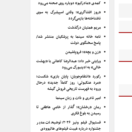
کمدی «مادرکیو» دوباره روی صحنه می‌رود
«روز افشاگری»؛ وقتی اسپیلبرگ به سوی
ناشناخته‌ها بازمی‌گردد
مریم همتیان درگذشت
نامه خانه سینما به پزشکیان منتشر شد/
پاسخ سخنگوی دولت
«زن و بچه»؛ فروپاشیدن
ورایتی خبر داد؛ عبدالرضا کاهانی با «بهشت
خالی» به ادینبورگ می‌رود
رکورد «انتقام‌جویان: پایان بازی» شکست؛
«مرد عنکبوتی: روز کاملاً جدید» درحال
ورود به فهرست تاریخی فروش گیشه
امیر نادری و ذات و زبان سینما
رمان «رخشان»؛ گُذار از خامیِ عاطفی تا
رسیدن به بلوغ فکری
فستیوال فیلم ونیز ۲۰۲۶؛ توضیحات مدیر
جشنواره درباره غیبت فیلم‌های هالیوودی