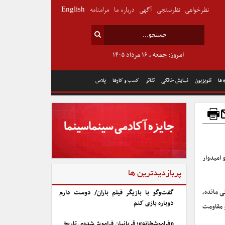
نظرخواهی
نظرسنجی
آگهی
درباره ما
مرامنامه
English
امروز: جمعه , ۱۶ مرداد ۱۴۰۵
 ها
تلویزیون
نمایش خانگی
تئاتر
کسب و کارها
پلاس
کنند و امیدوار
پربازدیدترین ها
یپورتر، در حالیکه تنها یک روز تا آغاز سال ۲۰۲۱ باقی مانده،
گفت‌وگو با بازیگر فیلم باران/ دوست دارم
دوباره بازی کنم
و مقاومت
«فراموشخانه»؛ قربانیان فراموش‌شده‌ی تاریخ