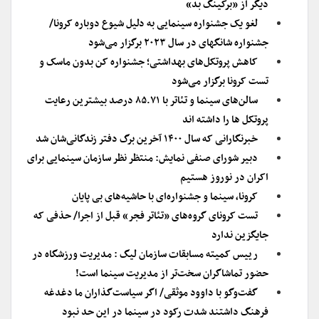
دیگر از «برکینگ بد»
لغو یک جشنواره سینمایی به دلیل شیوع دوباره کرونا/
جشنواره شانگهای در سال ۲۰۲۳ برگزار می‌شود
کاهش پروتکل‌های بهداشتی؛ جشنواره کن بدون ماسک و
تست کرونا برگزار می‌شود
سالن‌های سینما و تئاتر با ۸۵.۷۱ درصد بیشترین رعایت
پروتکل ها را داشته اند
خبرنگارانی که سال ۱۴۰۰ آخرین برگ دفتر زندگانی‌شان شد
دبیر شورای صنفی نمایش: منتظر نظر سازمان سینمایی برای
اکران در نوروز هستیم
کرونا، سینما و جشنواره‌ای با حاشیه‌های بی پایان
تست کرونای گروه‌های «تئاتر فجر» قبل از اجرا/ حذفی که
جایگزین ندارد
رییس کمیته مسابقات سازمان لیگ : مدیریت ورزشگاه در
حضور تماشاگران سخت‌تر از مدیریت سینما است!
گفت‌وگو با داوود موثقی/ اگر سیاست‌گذاران ما دغدغه
فرهنگ داشتند شدت رکود در سینما در این حد نبود