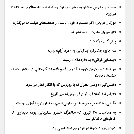
پنجاه و یکمین جشنواره فیلم تورنتو؛ مستند افسانه سالاری به کانادا
می‌رود
مورگان فریمن: اگر دستمزد خوب باشد، از ضعف‌های فیلمنامه می‌گذرم
«ابرسواران مه رکاب» منتشر شد
پیتر گیل درگذشت
سه جایزه جشنواره ایتالیایی به «مرد آرام» رسید
«بیضایی‌خوانی» به «اژدهاک» رسید
در پنجاه و یکمین دوره برگزاری؛ فیلم قصیده گلمکانی در بخش کشف
جشنواره تورنتو
«نفس‌گیر»؛ وقتی بحران نه با ویروس که با انکار آغاز می‌شود
«فراموشخانه»؛ قربانیان فراموش‌شده‌ی تاریخ
نگاهی نقادانه بر تجربه تئاتر تعاملی ایوب بختیاری/ پداگوژی روایت
به مناسبت ۲۸ تیری که سالمرگ خسرو شکیبایی بود/ دیداری که
خاطره‌ای ماندگار شد
کمدی «مادرکیو» دوباره روی صحنه می‌رود