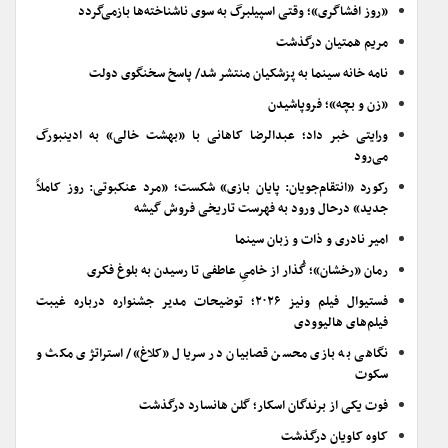
«روز افشاگری»؛ وقتی اسپیلبرگ به سوی ناشناخته‌ها بازمی‌گردد
مریم همتیان درگذشت
نامه خانه سینما به پزشکیان منتشر شد/ پاسخ سخنگوی دولت
«زن و بچه»؛ فروپاشیدن
ورایتی خبر داد؛ عبدالرضا کاهانی با «بهشت خالی» به ادینبورگ
می‌رود
رکورد «انتقام‌جویان: پایان بازی» شکست؛ «مرد عنکبوتی: روز کاملاً
جدید» درحال ورود به فهرست تاریخی فروش گیشه
امیر نادری و ذات و زبان سینما
رمان «رخشان»؛ گُذار از خامیِ عاطفی تا رسیدن به بلوغ فکری
فستیوال فیلم ونیز ۲۰۲۶؛ توضیحات مدیر جشنواره درباره غیبت
فیلم‌های هالیوودی
نگاهی به بازی محسن قصابیان در سریال «کلاغ»/ استراتژی مکث و
سکوت
فوت یکی از برندگان اسکار؛ گلن هانسارد درگذشت
کاوه کاویان درگذشت