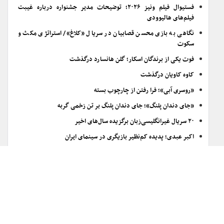
فستیوال فیلم ونیز ۲۰۲۶؛ توضیحات مدیر جشنواره درباره غیبت
فیلم‌های هالیوودی
نگاهی به بازی محسن قصابیان در سریال «کلاغ»/ استراتژی مکث و
سکوت
فوت یکی از برندگان اسکار؛ گلن هانسارد درگذشت
کاوه کاویان درگذشت
«روسری آبی»؛ فرا رفتن از چارچوب بسته
«جای دندان پلنگ»؛ جای دندان پلنگ بر تن زخمی گربه
۲۰ سریال غیرانگلیسی‌زبان برگزیده سال‌های اخیر
اکبر عبدی؛ پدیده کم‌نظیر بازیگری در سینمای ایران
«سامی» به ایتالیا می‌رود
«غروب در دیاری غریب» به خانه اردیبهشت اودلاجان رسید