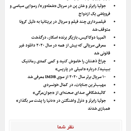
جولیا رابرتز و شان پن در سریال «شعله‌ور»/ رسوایی سیاسی و
فروپاشی یک ازدواج
فیلمبرداری چند فیلم و سریال در بریتانیا به دلیل کرونا
متوقف شد
المپیا دوکاکیس، بازیگر برنده اسکار، درگذشت
معرفی سریالی که بیش از همه در سال ۲۰۲۰ دانلود غیر
قانونی شد
چراغ ذهنتان را خاموش کنید و کمی کمدی رمانتیک
ببینید/ درباره «امیلی در پاریس»
۱۰ سریال برتر سال ۲۰۲۰ از سوی IMDB معرفی شد
مهیب‌ترین جنایات، در کمال خونسردی
کالبدشکافیِ صدای صحنه‌ای از «جوان‌مرگی»
جولیا رابرتز و دنزل واشنگتن در «دنیا را پشت سر بگذار»
همبازی شدند
نظر شما