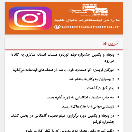
آخرین ها
پنجاه و یکمین جشنواره فیلم تورنتو؛ مستند افسانه سالاری به کانادا
می‌رود
مورگان فریمن: اگر دستمزد خوب باشد، از ضعف‌های فیلمنامه می‌گذرم
«ابرسواران مه رکاب» منتشر شد
پیتر گیل درگذشت
سه جایزه جشنواره ایتالیایی به «مرد آرام» رسید
«بیضایی‌خوانی» به «اژدهاک» رسید
در پنجاه و یکمین دوره برگزاری؛ فیلم قصیده گلمکانی در بخش کشف
جشنواره تورنتو
«نفس‌گیر»؛ وقتی بحران نه با ویروس که با انکار آغاز می‌شود