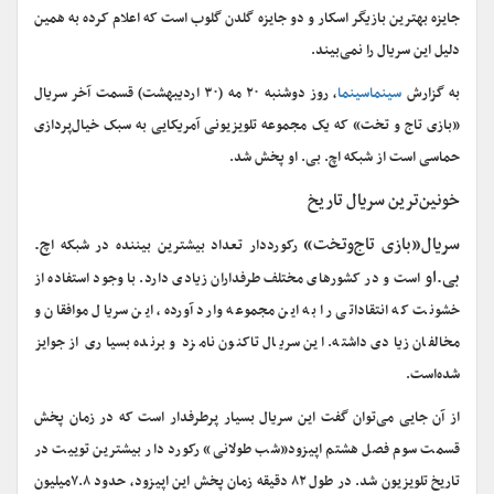
جایزه بهترین بازیگر اسکار و دو جایزه گلدن گلوب است که اعلام کرده به همین
دلیل این سریال را نمی‌بیند.
به گزارش
سینماسینما
، روز دوشنبه ۲۰ مه (۳۰ اردیبهشت) قسمت آخر سریال
«بازی تاج و تخت» که یک مجموعه تلویزیونی آمریکایی به سبک خیال‌پردازی
حماسی است از شبکه اچ. بی. او پخش شد.
خونین‌ترین سریال تاریخ
سریال«بازی تاج‌وتخت»
چ.
رکورددار تعداد بیشترین بیننده در شبکه ا
بی.او
است و در کشورهای مختلف طرفداران زیادی دارد. با وجود استفاده از
خشونت که انتقاداتی را به این مجموعه وارد آورده، این سریال موافقان و
مخالفان زیادی داشته. این سریال تاکنون نامزد و برنده بسیاری از جوایز
شده‌است.
از آن جایی می‌توان گفت این سریال بسیار پرطرفدار است که در زمان پخش
قسمت سوم فصل هشتم اپیزود«شب طولانی» رکورد دار بیشترین توییت در
تاریخ تلویزیون شد. در طول ۸۲ دقیقه زمان پخش این اپیزود، حدود ۷.۸میلیون