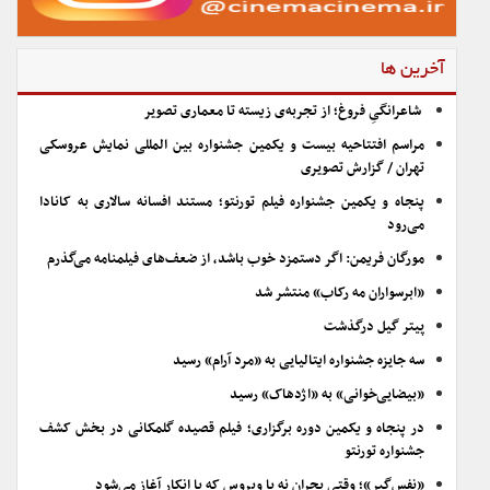
آخرین ها
شاعرانگیِ فروغ؛ از تجربه‌ی زیسته تا معماری تصویر
مراسم افتتاحیه بیست و یکمین جشنواره بین المللی نمایش عروسکی
تهران / گزارش تصویری
پنجاه و یکمین جشنواره فیلم تورنتو؛ مستند افسانه سالاری به کانادا
می‌رود
مورگان فریمن: اگر دستمزد خوب باشد، از ضعف‌های فیلمنامه می‌گذرم
«ابرسواران مه رکاب» منتشر شد
پیتر گیل درگذشت
سه جایزه جشنواره ایتالیایی به «مرد آرام» رسید
«بیضایی‌خوانی» به «اژدهاک» رسید
در پنجاه و یکمین دوره برگزاری؛ فیلم قصیده گلمکانی در بخش کشف
جشنواره تورنتو
«نفس‌گیر»؛ وقتی بحران نه با ویروس که با انکار آغاز می‌شود