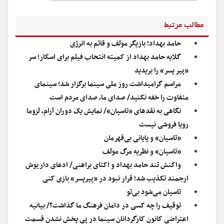
مطالب مرتبط
حامد بهداد؛ بازیگر مولف و قائم به انرژی
گلایه حامد بهداد از کمیته انتخاب فیلم برای اسکار؛ سر
«پیر پسر» را بریدید
مراسم گرامیداشت روز ملی سینما برگزار شد؛ سینمای
متفاوت را خفه نکنید/ صدای ما، صدای مردم است
نگاهی به نقدهای «تاسیان»/ نمایش یک دوران آرام، لزوما
رویا فروشی نیست
«تاسیان» و پایانی بی‌قهرمان
«تاسیان» و نظریه مرگ مولف
واکنش تند حامد بهداد و اکتای براهنی/ ادعای داریوش
ارجمند تکذیب شد؛ قرار نبود در «پیرپسر» بازی کنی
تاسیان می‌شود بی‌تو
توقیف را چه کسی در دامان فرهنگ ما گذاشت؟/ بیانیه
اعتراضی کانون کارگردانان سینما در پی پخش نشدن قسمت