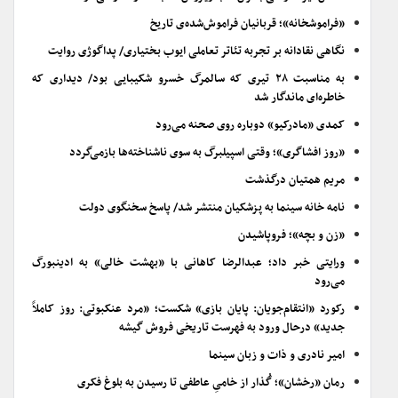
«فراموشخانه»؛ قربانیان فراموش‌شده‌ی تاریخ
نگاهی نقادانه بر تجربه تئاتر تعاملی ایوب بختیاری/ پداگوژی روایت
به مناسبت ۲۸ تیری که سالمرگ خسرو شکیبایی بود/ دیداری که
خاطره‌ای ماندگار شد
کمدی «مادرکیو» دوباره روی صحنه می‌رود
«روز افشاگری»؛ وقتی اسپیلبرگ به سوی ناشناخته‌ها بازمی‌گردد
مریم همتیان درگذشت
نامه خانه سینما به پزشکیان منتشر شد/ پاسخ سخنگوی دولت
«زن و بچه»؛ فروپاشیدن
ورایتی خبر داد؛ عبدالرضا کاهانی با «بهشت خالی» به ادینبورگ
می‌رود
رکورد «انتقام‌جویان: پایان بازی» شکست؛ «مرد عنکبوتی: روز کاملاً
جدید» درحال ورود به فهرست تاریخی فروش گیشه
امیر نادری و ذات و زبان سینما
رمان «رخشان»؛ گُذار از خامیِ عاطفی تا رسیدن به بلوغ فکری