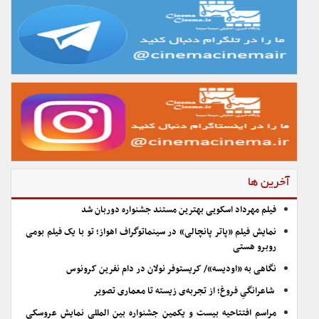
آخرین ها
فیلم مهرداد اسکویی بهترین مستند جشنواره دوربان شد
نمایش فیلم «پاتر پانچالی» در سینماتوگراف اهواز؛ تو با یک فیلم بومی
روبرو هستی
نگاهی به «اودیسه»/ کریستوفر نولان در دام نفرین کرونوس
شاعرانگیِ فروغ؛ از تجربه‌ی زیسته تا معماری تصویر
مراسم افتتاحیه بیست و یکمین جشنواره بین المللی نمایش عروسکی