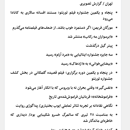
تهران / گزارش تصویری
پنجاه و یکمین جشنواره فیلم تورنتو؛ مستند افسانه سالاری به کانادا
می‌رود
مورگان فریمن: اگر دستمزد خوب باشد، از ضعف‌های فیلمنامه می‌گذرم
«ابرسواران مه رکاب» منتشر شد
پیتر گیل درگذشت
سه جایزه جشنواره ایتالیایی به «مرد آرام» رسید
«بیضایی‌خوانی» به «اژدهاک» رسید
در پنجاه و یکمین دوره برگزاری؛ فیلم قصیده گلمکانی در بخش کشف
جشنواره تورنتو
«نفس‌گیر»؛ وقتی بحران نه با ویروس که با انکار آغاز می‌شود
«فراموشخانه»؛ قربانیان فراموش‌شده‌ی تاریخ
نگاهی نقادانه بر تجربه تئاتر تعاملی ایوب بختیاری/ پداگوژی روایت
به مناسبت ۲۸ تیری که سالمرگ خسرو شکیبایی بود/ دیداری که
خاطره‌ای ماندگار شد