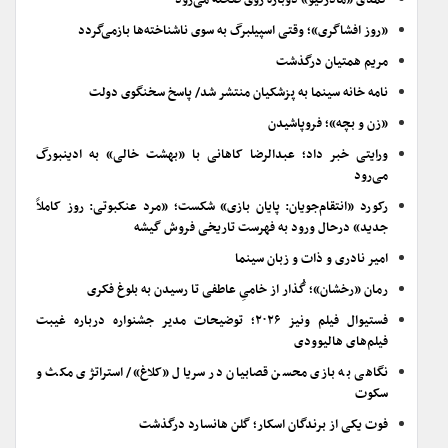
کمدی «مادرکیو» دوباره روی صحنه می‌رود
«روز افشاگری»؛ وقتی اسپیلبرگ به سوی ناشناخته‌ها بازمی‌گردد
مریم همتیان درگذشت
نامه خانه سینما به پزشکیان منتشر شد/ پاسخ سخنگوی دولت
«زن و بچه»؛ فروپاشیدن
ورایتی خبر داد؛ عبدالرضا کاهانی با «بهشت خالی» به ادینبورگ
می‌رود
رکورد «انتقام‌جویان: پایان بازی» شکست؛ «مرد عنکبوتی: روز کاملاً
جدید» درحال ورود به فهرست تاریخی فروش گیشه
امیر نادری و ذات و زبان سینما
رمان «رخشان»؛ گُذار از خامیِ عاطفی تا رسیدن به بلوغ فکری
فستیوال فیلم ونیز ۲۰۲۶؛ توضیحات مدیر جشنواره درباره غیبت
فیلم‌های هالیوودی
نگاهی به بازی محسن قصابیان در سریال «کلاغ»/ استراتژی مکث و
سکوت
فوت یکی از برندگان اسکار؛ گلن هانسارد درگذشت