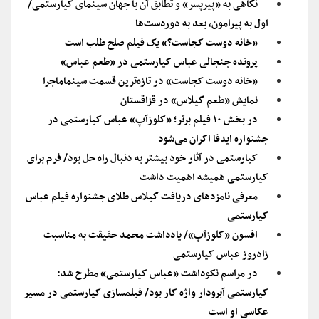
نگاهی به «پیرپسر» و تطابق آن با جهان سینمای کیارستمی/
اول به پیرامون، بعد به دوردست‌ها
«خانه دوست کجاست؟» یک فیلم صلح طلب است
پرونده جنجالی عباس کیارستمی در «طعم عباس»
«خانه دوست کجاست» در تازه‌ترین قسمت سینماماجرا
نمایش «طعم گیلاس» در قزاقستان
در بخش ۱۰ فیلم برتر؛ «کلوزآپ» عباس کیارستمی در
جشنواره ایدفا اکران می‌شود
کیارستمی در آثار خود بیشتر به دنبال راه حل بود/ فرم برای
کیارستمی همیشه اهمیت داشت
معرفی نامزدهای دریافت گیلاس طلای جشنواره فیلم عباس
کیارستمی
افسون «کلوزآپ»/ یادداشت محمد حقیقت به مناسبت
زادروز عباس کیارستمی
در مراسم نکوداشت «عباس کیارستمی» مطرح شد:
کیارستمی آبرودار واژه کار بود/ فیلمسازی کیارستمی در مسیر
عکاسی او است