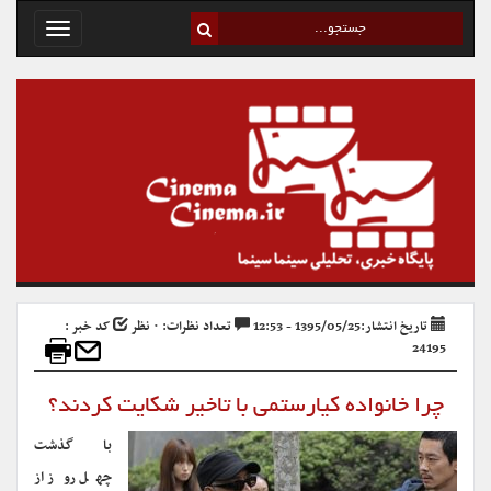
Toggle
avigation
تاریخ انتشار:1395/05/25 - 12:53
تعداد نظرات: ۰ نظر
کد خبر :
24195
چرا خانواده کیارستمی با تاخیر شکایت کردند؟
با گذشت
چهل روز از