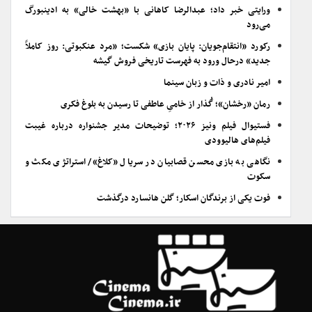
ورایتی خبر داد؛ عبدالرضا کاهانی با «بهشت خالی» به ادینبورگ
می‌رود
رکورد «انتقام‌جویان: پایان بازی» شکست؛ «مرد عنکبوتی: روز کاملاً
جدید» درحال ورود به فهرست تاریخی فروش گیشه
امیر نادری و ذات و زبان سینما
رمان «رخشان»؛ گُذار از خامیِ عاطفی تا رسیدن به بلوغ فکری
فستیوال فیلم ونیز ۲۰۲۶؛ توضیحات مدیر جشنواره درباره غیبت
فیلم‌های هالیوودی
نگاهی به بازی محسن قصابیان در سریال «کلاغ»/ استراتژی مکث و
سکوت
فوت یکی از برندگان اسکار؛ گلن هانسارد درگذشت