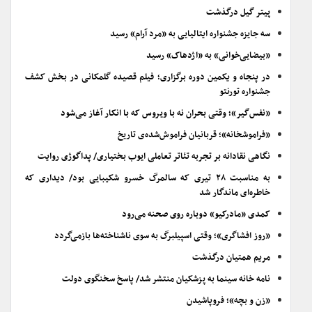
پیتر گیل درگذشت
سه جایزه جشنواره ایتالیایی به «مرد آرام» رسید
«بیضایی‌خوانی» به «اژدهاک» رسید
در پنجاه و یکمین دوره برگزاری؛ فیلم قصیده گلمکانی در بخش کشف
جشنواره تورنتو
«نفس‌گیر»؛ وقتی بحران نه با ویروس که با انکار آغاز می‌شود
«فراموشخانه»؛ قربانیان فراموش‌شده‌ی تاریخ
نگاهی نقادانه بر تجربه تئاتر تعاملی ایوب بختیاری/ پداگوژی روایت
به مناسبت ۲۸ تیری که سالمرگ خسرو شکیبایی بود/ دیداری که
خاطره‌ای ماندگار شد
کمدی «مادرکیو» دوباره روی صحنه می‌رود
«روز افشاگری»؛ وقتی اسپیلبرگ به سوی ناشناخته‌ها بازمی‌گردد
مریم همتیان درگذشت
نامه خانه سینما به پزشکیان منتشر شد/ پاسخ سخنگوی دولت
«زن و بچه»؛ فروپاشیدن