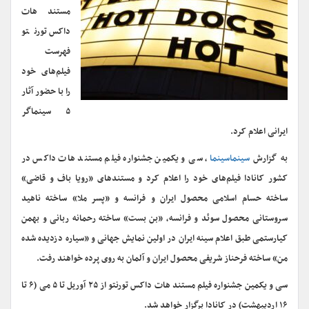
مستند هات
داکس تورنتو
فهرست
فیلم‌های خود
را با حضور آثار
۵ سینماگر
ایرانی اعلام کرد.
به گزارش
سینماسینما
، سی و یکمین جشنواره فیلم مستند هات داکس در
کشور کانادا فیلم‌های خود را اعلام کرد و مستندهای «رویا باف و قاضی»
ساخته حسام اسلامی محصول ایران و فرانسه و «پسر ملا» ساخته ناهید
سروستانی محصول سوئد و فرانسه، «بن بست» ساخته رحمانه ربانی و بهمن
کیارستمی طبق اعلام سینه ایران در اولین نمایش جهانی و «سیاره دزدیده شده
من» ساخته فرحناز شریفی محصول ایران و آلمان به روی پرده خواهند رفت.
سی و یکمین جشنواره فیلم مستند هات داکس تورنتو از ۲۵ آوریل تا ۵ می (۶ تا
۱۶ اردیبهشت) در کانادا برگزار خواهد شد.