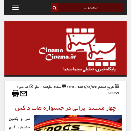
Toggle
avigation
تاریخ انتشار:1403/01/09 - 15:11
تعداد نظرات: ۰ نظر
کد خبر :
195759
چهار مستند ایرانی در جشنواره هات داکس
سی و یکمین
جشنواره فیلم