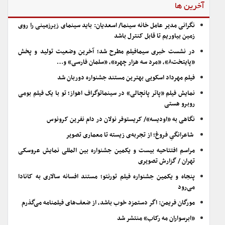
آخرین ها
نگرانی مدیر عامل خانه سینما/ اسعدیان: باید سینمای زیرزمینی را روی
زمین بیاوریم تا قابل کنترل باشد
در نشست خبری سیمافیلم مطرح شد؛ آخرین وضعیت تولید و پخش
«پایتخت۸»، «مرد سه هزار چهره»، «سلمان فارسی» و…
فیلم مهرداد اسکویی بهترین مستند جشنواره دوربان شد
نمایش فیلم «پاتر پانچالی» در سینماتوگراف اهواز؛ تو با یک فیلم بومی
روبرو هستی
نگاهی به «اودیسه»/ کریستوفر نولان در دام نفرین کرونوس
شاعرانگیِ فروغ؛ از تجربه‌ی زیسته تا معماری تصویر
مراسم افتتاحیه بیست و یکمین جشنواره بین المللی نمایش عروسکی
تهران / گزارش تصویری
پنجاه و یکمین جشنواره فیلم تورنتو؛ مستند افسانه سالاری به کانادا
می‌رود
مورگان فریمن: اگر دستمزد خوب باشد، از ضعف‌های فیلمنامه می‌گذرم
«ابرسواران مه رکاب» منتشر شد