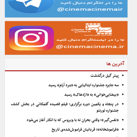
آخرین ها
پیتر گیل درگذشت
سه جایزه جشنواره ایتالیایی به «مرد آرام» رسید
«بیضایی‌خوانی» به «اژدهاک» رسید
در پنجاه و یکمین دوره برگزاری؛ فیلم قصیده گلمکانی در بخش کشف
جشنواره تورنتو
«نفس‌گیر»؛ وقتی بحران نه با ویروس که با انکار آغاز می‌شود
«فراموشخانه»؛ قربانیان فراموش‌شده‌ی تاریخ