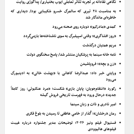
نگاهی نقادانه بر تجربه تئاتر تعاملی ایوب بختیاری/ پداگوژی روایت
به مناسبت ۲۸ تیری که سالمرگ خسرو شکیبایی بود/ دیداری که
خاطره‌ای ماندگار شد
کمدی «مادرکیو» دوباره روی صحنه می‌رود
«روز افشاگری»؛ وقتی اسپیلبرگ به سوی ناشناخته‌ها بازمی‌گردد
مریم همتیان درگذشت
نامه خانه سینما به پزشکیان منتشر شد/ پاسخ سخنگوی دولت
«زن و بچه»؛ فروپاشیدن
ورایتی خبر داد؛ عبدالرضا کاهانی با «بهشت خالی» به ادینبورگ
می‌رود
رکورد «انتقام‌جویان: پایان بازی» شکست؛ «مرد عنکبوتی: روز کاملاً
جدید» درحال ورود به فهرست تاریخی فروش گیشه
امیر نادری و ذات و زبان سینما
رمان «رخشان»؛ گُذار از خامیِ عاطفی تا رسیدن به بلوغ فکری
فستیوال فیلم ونیز ۲۰۲۶؛ توضیحات مدیر جشنواره درباره غیبت
فیلم‌های هالیوودی