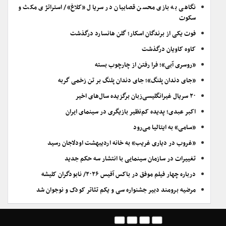
نگاهی به بازی محسن قصابیان در سریال «کلاغ»/ استراتژی مکث و
سکوت
فوت یکی از برندگان اسکار؛ گلن هانسارد درگذشت
کاوه کاویان درگذشت
«روسری آبی»؛ فرا رفتن از چارچوب بسته
«جای دندان پلنگ»؛ جای دندان پلنگ بر تن زخمی گربه
۲۰ سریال غیرانگلیسی‌زبان برگزیده سال‌های اخیر
اکبر عبدی؛ پدیده کم‌نظیر بازیگری در سینمای ایران
«سامی» به ایتالیا می‌رود
«غروب در دیاری غریب» به خانه اردیبهشت اودلاجان رسید
تغییرات در سازمان سینمایی با انتشار سه حکم جدید
درباره چهار فیلم موفق در باکس آفیس ۲۰۲۶/ نابودگران کلیشه
مرضیه برومند دبیر جشنواره سی و یکم تئاتر کودک و نوجوان شد