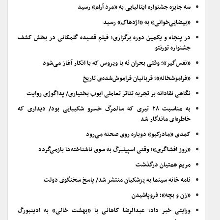
سه جایزه جشنواره ایتالیایی به «مرد آرام» رسید
«بیضایی‌خوانی» به «اژدهاک» رسید
در پنجاه و یکمین دوره برگزاری؛ فیلم قصیده گلمکانی در بخش کشف
جشنواره تورنتو
«نفس‌گیر»؛ وقتی بحران نه با ویروس که با انکار آغاز می‌شود
«فراموشخانه»؛ قربانیان فراموش‌شده‌ی تاریخ
نگاهی نقادانه بر تجربه تئاتر تعاملی ایوب بختیاری/ پداگوژی روایت
به مناسبت ۲۸ تیری که سالمرگ خسرو شکیبایی بود/ دیداری که
خاطره‌ای ماندگار شد
کمدی «مادرکیو» دوباره روی صحنه می‌رود
«روز افشاگری»؛ وقتی اسپیلبرگ به سوی ناشناخته‌ها بازمی‌گردد
مریم همتیان درگذشت
نامه خانه سینما به پزشکیان منتشر شد/ پاسخ سخنگوی دولت
«زن و بچه»؛ فروپاشیدن
ورایتی خبر داد؛ عبدالرضا کاهانی با «بهشت خالی» به ادینبورگ