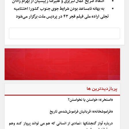
انتقاد صریح کمال تبریزی و علیرضا رییسیان از بهرام رادان
به بهانه نامساعد بودن شرایط جوی جنوب کشور؛ اختتامیه
تجلی اراده ملی فیلم فجر ۴۳ در پردیس ملت برگزار می‌شود
پربازدیدترین ها
«استخر»؛ خواستن یا نخواستن؟
«فراموشخانه»؛ قربانیان فراموش‌شده‌ی تاریخ
درباره آواز گنجشکها :نمادی از انسانی که هم می تواند پرواز کند وهم