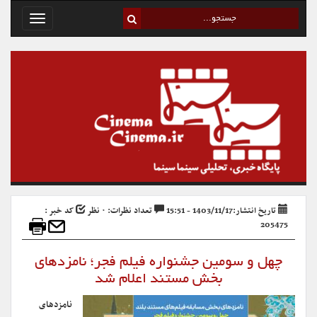
Toggle
avigation
تاریخ انتشار:1403/11/17 - 15:51
تعداد نظرات: ۰ نظر
کد خبر :
205475
چهل و سومین جشنواره فیلم فجر؛ نامزدهای
بخش مستند اعلام شد
نامزدهای