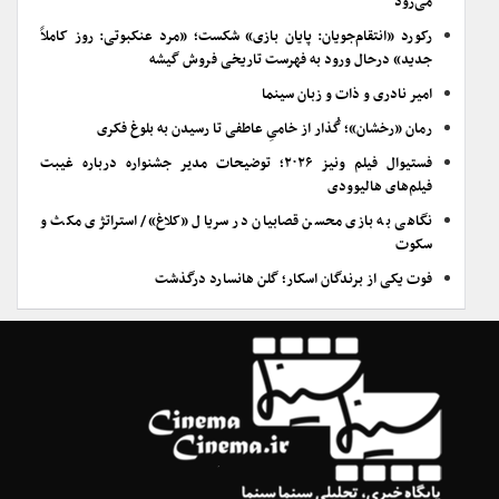
می‌رود
رکورد «انتقام‌جویان: پایان بازی» شکست؛ «مرد عنکبوتی: روز کاملاً
جدید» درحال ورود به فهرست تاریخی فروش گیشه
امیر نادری و ذات و زبان سینما
رمان «رخشان»؛ گُذار از خامیِ عاطفی تا رسیدن به بلوغ فکری
فستیوال فیلم ونیز ۲۰۲۶؛ توضیحات مدیر جشنواره درباره غیبت
فیلم‌های هالیوودی
نگاهی به بازی محسن قصابیان در سریال «کلاغ»/ استراتژی مکث و
سکوت
فوت یکی از برندگان اسکار؛ گلن هانسارد درگذشت