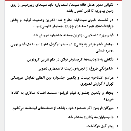
نگرانی مدیر عامل خانه سینما/ اسعدیان: باید سینمای زیرزمینی را روی
زمین بیاوریم تا قابل کنترل باشد
در نشست خبری سیمافیلم مطرح شد؛ آخرین وضعیت تولید و پخش
«پایتخت۸»، «مرد سه هزار چهره»، «سلمان فارسی» و…
فیلم مهرداد اسکویی بهترین مستند جشنواره دوربان شد
نمایش فیلم «پاتر پانچالی» در سینماتوگراف اهواز؛ تو با یک فیلم بومی
روبرو هستی
نگاهی به «اودیسه»/ کریستوفر نولان در دام نفرین کرونوس
شاعرانگیِ فروغ؛ از تجربه‌ی زیسته تا معماری تصویر
مراسم افتتاحیه بیست و یکمین جشنواره بین المللی نمایش عروسکی
تهران / گزارش تصویری
پنجاه و یکمین جشنواره فیلم تورنتو؛ مستند افسانه سالاری به کانادا
می‌رود
مورگان فریمن: اگر دستمزد خوب باشد، از ضعف‌های فیلمنامه می‌گذرم
«ابرسواران مه رکاب» منتشر شد
پیتر گیل درگذشت