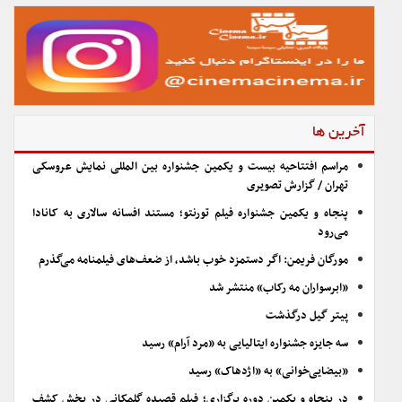
آخرین ها
مراسم افتتاحیه بیست و یکمین جشنواره بین المللی نمایش عروسکی
تهران / گزارش تصویری
پنجاه و یکمین جشنواره فیلم تورنتو؛ مستند افسانه سالاری به کانادا
می‌رود
مورگان فریمن: اگر دستمزد خوب باشد، از ضعف‌های فیلمنامه می‌گذرم
«ابرسواران مه رکاب» منتشر شد
پیتر گیل درگذشت
سه جایزه جشنواره ایتالیایی به «مرد آرام» رسید
«بیضایی‌خوانی» به «اژدهاک» رسید
در پنجاه و یکمین دوره برگزاری؛ فیلم قصیده گلمکانی در بخش کشف