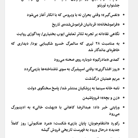
جشنواره تورنتو
«نفس‌گیر»؛ وقتی بحران نه با ویروس که با انکار آغاز می‌شود
«فراموشخانه»؛ قربانیان فراموش‌شده‌ی تاریخ
نگاهی نقادانه بر تجربه تئاتر تعاملی ایوب بختیاری/ پداگوژی روایت
به مناسبت ۲۸ تیری که سالمرگ خسرو شکیبایی بود/ دیداری که
خاطره‌ای ماندگار شد
کمدی «مادرکیو» دوباره روی صحنه می‌رود
«روز افشاگری»؛ وقتی اسپیلبرگ به سوی ناشناخته‌ها بازمی‌گردد
مریم همتیان درگذشت
نامه خانه سینما به پزشکیان منتشر شد/ پاسخ سخنگوی دولت
«زن و بچه»؛ فروپاشیدن
ورایتی خبر داد؛ عبدالرضا کاهانی با «بهشت خالی» به ادینبورگ
می‌رود
رکورد «انتقام‌جویان: پایان بازی» شکست؛ «مرد عنکبوتی: روز کاملاً
جدید» درحال ورود به فهرست تاریخی فروش گیشه