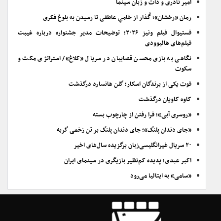
امیر نادری و ذات و زبان سینما
رمان «رخشان»؛ گُذار از خامیِ عاطفی تا رسیدن به بلوغ فکری
فستیوال فیلم ونیز ۲۰۲۶؛ توضیحات مدیر جشنواره درباره غیبت
فیلم‌های هالیوودی
نگاهی به بازی محسن قصابیان در سریال «کلاغ»/ استراتژی مکث و
سکوت
فوت یکی از برندگان اسکار؛ گلن هانسارد درگذشت
کاوه کاویان درگذشت
«روسری آبی»؛ فرا رفتن از چارچوب بسته
«جای دندان پلنگ»؛ جای دندان پلنگ بر تن زخمی گربه
۲۰ سریال غیرانگلیسی‌زبان برگزیده سال‌های اخیر
اکبر عبدی؛ پدیده کم‌نظیر بازیگری در سینمای ایران
«سامی» به ایتالیا می‌رود