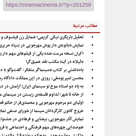
مطالب مرتبط
تحلیل بازیگری نیکی کریمی؛ شمایل زن فیلسوف و 
نمایش «بانو»ی داریوش مهرجویی در بنیاد حریری
اکران نسخه مرمت شده یکی از فیلم‌های مهم دار
«لیلا» در آینه مکتب نقد عمیق‌گرا
یادداشتی بر کتاب «سینماگر متفکر: گفت‌وگو با دا
محسن امیریوسفی: روزی در این مملکت دادگاه رس
به یاد دو استاد موج نو سینمای ایران؛ آرامش در در
از خانه تا شهر؛ تداوم فلسفه‌ی زیستن در سینمای 
اولیای دم مرحوم مهرجویی و محمدی‌فر از حکم 
خروج کانون کارگردانان سینما از شورای صنفی نمای
نمایش آثار مهرجویی، بیضایی و فرهادی در جشنواره
هم‌صدایی چهره‌های مهم فرهنگی و اجتماعی با فر
واکنش مونا مهرجویی به حکم پرونده قتل والدینش