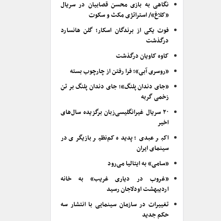
نگاهی به بازی محسن قصابیان در سریال
«کلاغ»/ استراتژی مکث و سکوت
فوت یکی از برندگان اسکار؛ گلن هانسارد
درگذشت
کاوه کاویان درگذشت
«روسری آبی»؛ فرا رفتن از چارچوب بسته
«جای دندان پلنگ»؛ جای دندان پلنگ بر تن
زخمی گربه
۲۰ سریال غیرانگلیسی‌زبان برگزیده سال‌های
اخیر
اکبر عبدی؛ پدیده کم‌نظیر بازیگری در
سینمای ایران
«سامی» به ایتالیا می‌رود
«غروب در دیاری غریب» به خانه
اردیبهشت اودلاجان رسید
تغییرات در سازمان سینمایی با انتشار سه
حکم جدید