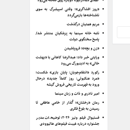
کمدی «مادرکیو» دوباره روی صحنه می‌رود
«روز افشاگری»؛ وقتی اسپیلبرگ به سوی
ناشناخته‌ها بازمی‌گردد
مریم همتیان درگذشت
نامه خانه سینما به پزشکیان منتشر شد/
پاسخ سخنگوی دولت
«زن و بچه»؛ فروپاشیدن
ورایتی خبر داد؛ عبدالرضا کاهانی با «بهشت
خالی» به ادینبورگ می‌رود
رکورد «انتقام‌جویان: پایان بازی» شکست؛
«مرد عنکبوتی: روز کاملاً جدید» درحال
ورود به فهرست تاریخی فروش گیشه
امیر نادری و ذات و زبان سینما
رمان «رخشان»؛ گُذار از خامیِ عاطفی تا
رسیدن به بلوغ فکری
فستیوال فیلم ونیز ۲۰۲۶؛ توضیحات مدیر
جشنواره درباره غیبت فیلم‌های هالیوودی