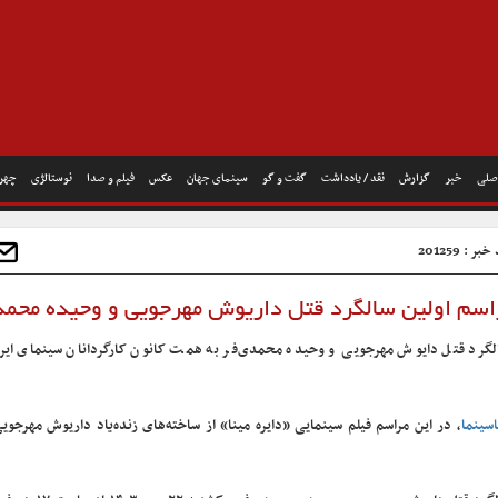
صلی
خبر
گزارش
نقد / یادداشت
گفت و گو
سینمای جهان
عکس
فیلم و صدا
نوستالژی
چهره
ر : 201259
 مراسم اولین سالگرد قتل داریوش مهرجویی و وحیده محمد
لگرد قتل دایوش مهرجویی و وحیده محمدی‌فر به همت کانون کارگردانان سینمای ایران
سینما
، در این مراسم فیلم سینمایی «دایره مینا» از ساخته‌های زنده‌یاد داریوش مهرجو