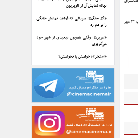
یده محمدی‌فر، یکشنبه ۲۲ مهر ۱۴۰۳ از ساعت ۱۷ در فرهنگسرای
بهانه نمایش آن از تلویزیون
«گل سنگ»؛ سریالی که قواعد نمایش خانگی
داریوش مهرجویی (کارگردان نامدار سینمای ایران) و همسرش وحیده محمدی‌فر (فیلمنامه‌نویس)، شنبه شب ۲۲ مهر
را بر هم زد
«غریزه»؛ وقتی همچون تبعیدی از شهر خود
می‌گریزی
«استخر»؛ خواستن یا نخواستن؟