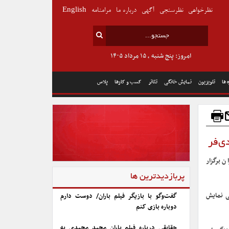
نظرخواهی
نظرسنجی
آگهی
درباره ما
مرامنامه
English
امروز: پنج شنبه , ۱۵ مرداد ۱۴۰۵
 ها
تلویزیون
نمایش خانگی
تئاتر
کسب و کارها
پلاس
ی‌فر
 برگزار
پربازدیدترین ها
یی نمایش
گفت‌وگو با بازیگر فیلم باران/ دوست دارم
دوباره بازی کنم
حقایقی درباره فیلم باران مجید مجیدی به