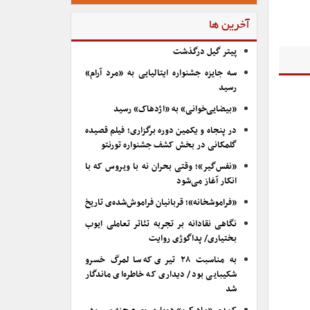
آخرین ها
پیتر گیل درگذشت
سه جایزه جشنواره ایتالیایی به «مرد آرام»
رسید
«بیضایی‌خوانی» به «اژدهاک» رسید
در پنجاه و یکمین دوره برگزاری؛ فیلم قصیده
گلمکانی در بخش کشف جشنواره تورنتو
«نفس‌گیر»؛ وقتی بحران نه با ویروس که با
انکار آغاز می‌شود
«فراموشخانه»؛ قربانیان فراموش‌شده‌ی تاریخ
نگاهی نقادانه بر تجربه تئاتر تعاملی ایوب
بختیاری/ پداگوژی روایت
به مناسبت ۲۸ تیری که سالمرگ خسرو
شکیبایی بود/ دیداری که خاطره‌ای ماندگار
شد